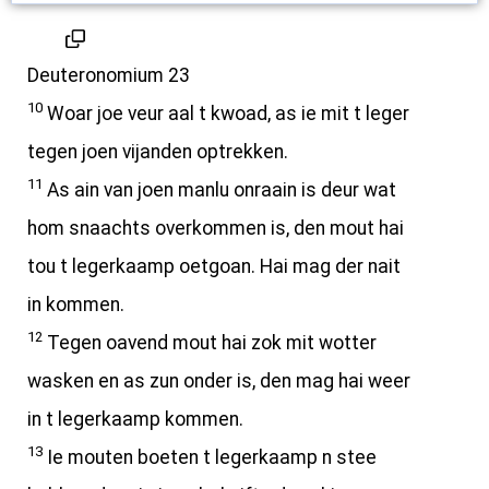
Deuteronomium 23
10
Woar joe veur aal t kwoad, as ie mit t leger
tegen joen vijanden optrekken.
11
As ain van joen manlu onraain is deur wat
hom snaachts overkommen is, den mout hai
tou t legerkaamp oetgoan. Hai mag der nait
in kommen.
12
Tegen oavend mout hai zok mit wotter
wasken en as zun onder is, den mag hai weer
in t legerkaamp kommen.
13
Ie mouten boeten t legerkaamp n stee