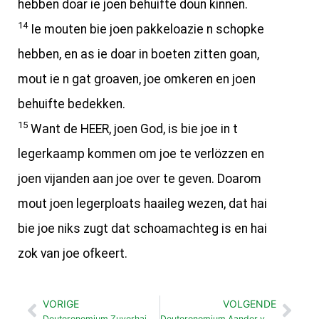
hebben doar ie joen behuifte doun kinnen.
14
Ie mouten bie joen pakkeloazie n schopke
hebben, en as ie doar in boeten zitten goan,
mout ie n gat groaven, joe omkeren en joen
behuifte bedekken.
15
Want de HEER, joen God, is bie joe in t
legerkaamp kommen om joe te verlözzen en
joen vijanden aan joe over te geven. Doarom
mout joen legerploats haaileg wezen, dat hai
bie joe niks zugt dat schoamachteg is en hai
zok van joe ofkeert.
VORIGE
VOLGENDE
Vorige
Vol
Deuteronomium Zuverhaid van gemainte (23: 1- 9)
Deuteronomium Aander veurschriften (23:16-26)