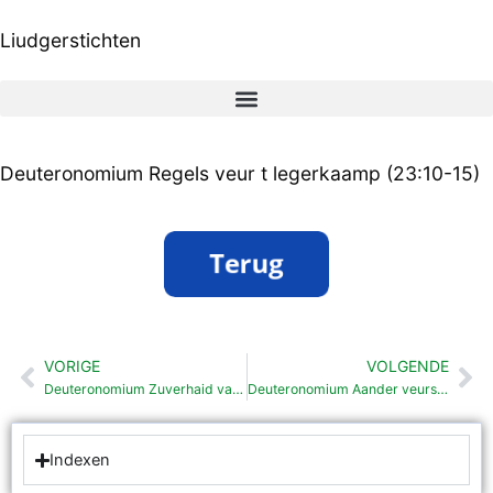
Ga
Liudgerstichten
naar
de
inhoud
Deuteronomium Regels veur t legerkaamp (23:10-15)
VORIGE
VOLGENDE
Vorige
Vo
Deuteronomium Zuverhaid van gemainte (23: 1- 9)
Deuteronomium Aander veurschriften (23:16-26)
Indexen