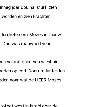
neg joar dou hai sturf, zien
 worden en zien krachten
Isrelieten om Mozes in raauw,
b. Dou was raauwtied veur
as vol mit gaist van wieshaid,
nden oplegd. Doarom lusterden
 deden noar wat de HEER Mozes
rofeet west in Israël doar de