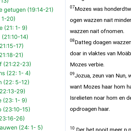
-13)
07
Mozes was honderdtwin
e getugen (19:14-21)
 1-20)
ogen wazzen nait minder
 (21: 1- 9)
wazzen nait ofnomen.
(21:10-14)
08
Datteg doagen wazzen 
21:15-17)
doar in vlaktes van Moä
21:18-21)
f (21:22-23)
Mozes verbie.
s (22: 1- 4)
09
Jozua, zeun van Nun, w
 (22: 5-12)
want Mozes haar hom ha
(22:13-29)
Isrelieten noar hom en
(23: 1- 9)
opdroagen haar.
p (23:10-15)
(23:16-26)
auwen (24: 1- 5)
10
Der het nooit meer n p