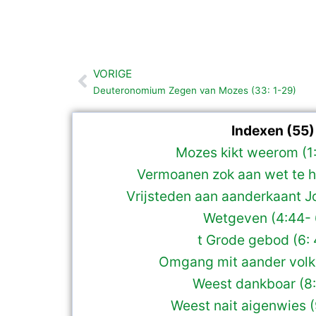
VORIGE
Vorige
Deuteronomium Zegen van Mozes (33: 1-29)
Indexen (55)
Mozes kikt weerom (1:
Vermoanen zok aan wet te h
Vrijsteden aan aanderkaant J
Wetgeven (4:44- 
t Grode gebod (6: 
Omgang mit aander volke
Weest dankboar (8:
Weest nait aigenwies (