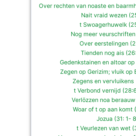
Over rechten van noaste en baarmh
Nait vraid wezen (25
t Swoagerhuwelk (25
Nog meer veurschriften 
Over eerstelingen (2
Tienden nog ais (26
Gedenkstainen en altoar op 
Zegen op Gerizim; vluik op 
Zegens en vervluikens 
t Verbond vernijd (28:
Verlözzen noa beraauw 
Woar of t op aan komt 
Jozua (31: 1- 8
t Veurlezen van wet (