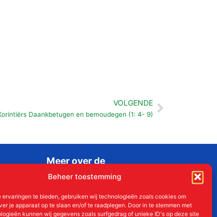
VOLGENDE
Volgende
 Korintiërs Daankbetugen en bemoudegen (1: 4- 9)
Meer over de
Liudgerstichten
Beheer toestemming
Geschiedenis
 ervaringen te bieden, gebruiken wij technologieën zoals cookies om
Aanmelden als donateur
ver je apparaat op te slaan en/of te raadplegen. Door in te stemmen met
logieën kunnen wij gegevens zoals surfgedrag of unieke ID's op deze site