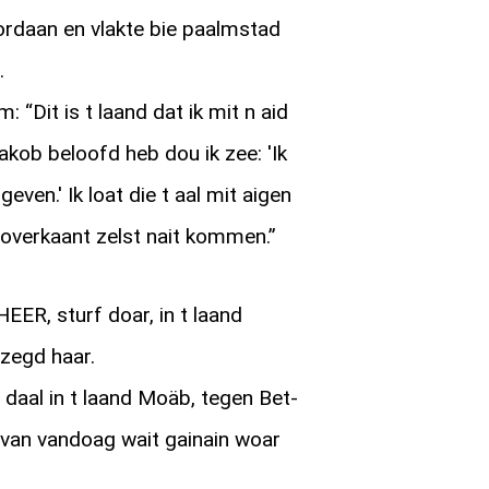
ordaan en vlakte bie paalmstad
.
“Dit is t laand dat ik mit n aid
kob beloofd heb dou ik zee: 'Ik
even.' Ik loat die t aal mit aigen
 overkaant zelst nait kommen.”
EER, sturf doar, in t laand
zegd haar.
 daal in t laand Moäb, tegen Bet-
 van vandoag wait gainain woar