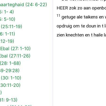
aarteghaid (24: 6-22)
HEER zok zo aan openbo
: 1- 4)
11
getuge ale taikens en
: 5-10)
opdruig om te doun in t 
(25:11-19)
6: 1-11)
zien knechten en t haile l
:12-19)
Ebal (27: 1-10)
Ebal (27:11-26)
(28: 1-68)
69-29:28)
(30: 1-10)
(30:11-20)
)
31: 9-13)