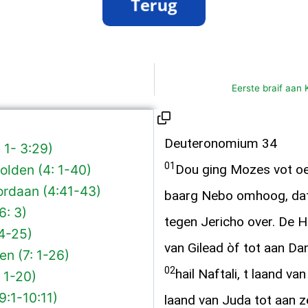
Eerste braif aan
Deuteronomium 34
 1- 3:29)
01
olden (4: 1-40)
Dou ging Mozes vot oe
ordaan (4:41-43)
baarg Nebo omhoog, dat 
6: 3)
tegen Jericho over. De HE
4-25)
van Gilead òf tot aan Dan
n (7: 1-26)
02
hail Naftali, t laand v
 1-20)
9:1-10:11)
laand van Juda tot aan z