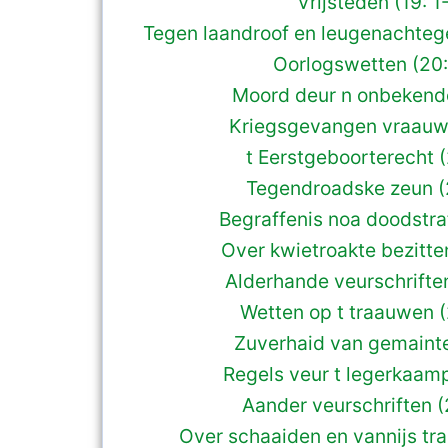
Vrijsteden (19: 1
Tegen laandroof en leugenachteg
Oorlogswetten (20:
Moord deur n onbekende
Kriegsgevangen vraauw 
t Eerstgeboorterecht (
Tegendroadske zeun (
Begraffenis noa doodstra
Over kwietroakte bezitten
Alderhande veurschriften
Wetten op t traauwen 
Zuverhaid van gemainte 
Regels veur t legerkaam
Aander veurschriften 
Over schaaiden en vannijs tra