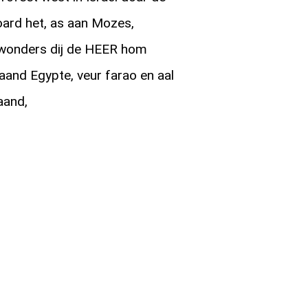
ard het, as aan Mozes,
 wonders dij de HEER hom
laand Egypte, veur farao en aal
aand,