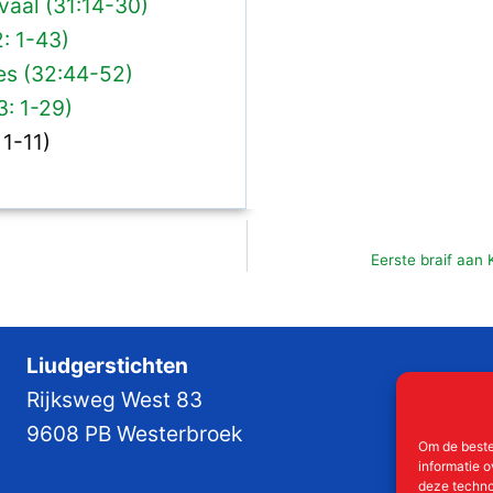
vaal (31:14-30)
: 1-43)
s (32:44-52)
: 1-29)
 1-11)
Eerste braif aan
Liudgerstichten
Rijksweg West 83
9608 PB Westerbroek
Om de beste
informatie o
deze techno