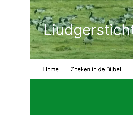
Ga
naar
de
Liudgerstich
inhoud
Home
Zoeken in de Bijbel