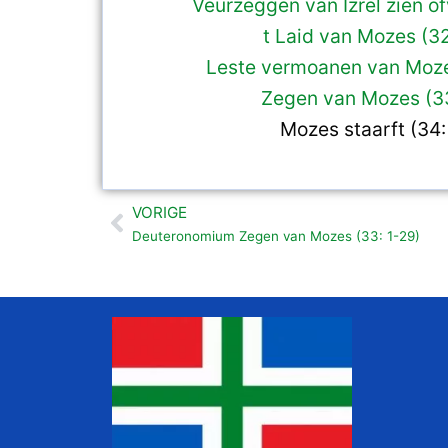
Veurzeggen van Izrel zien of
t Laid van Mozes (32
Leste vermoanen van Moze
Zegen van Mozes (33
Mozes staarft (34:
VORIGE
Vorige
Deuteronomium Zegen van Mozes (33: 1-29)