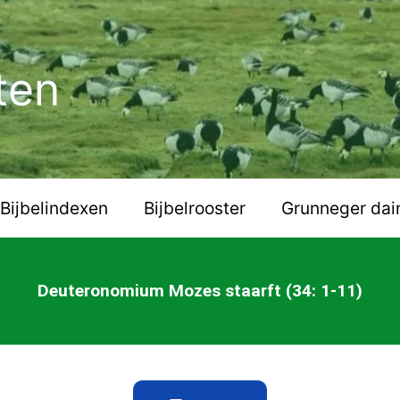
ten
Bijbelindexen
Bijbelrooster
Grunneger dai
Deuteronomium Mozes staarft (34: 1-11)