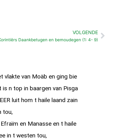
VOLGENDE
Volgende
 Korintiërs Daankbetugen en bemoudegen (1: 4- 9)
t vlakte van Moäb en ging bie
is n top in baargen van Pisga
ER luit hom t haile laand zain
 tou,
an Efraïm en Manasse en t haile
ee in t westen tou,