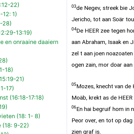
:12-22)
03
de Negev, streek bie J
-12: 1)
Jericho, tot aan Soär tou
2-28)
04
De HEER zee tegen hom: 
12:29-13:19)
e en onraaine daaiern
aan Abraham, Isaak en Ja
zel t aan joen noazoaten g
28)
ogen zain, mor doar aan
 1-18)
(15:19-21)
05
Mozes, knecht van de H
 1-17)
st (16:18-17:18)
Moäb, krekt as de HEER 
19)
06
En hai begruif hom in n
ieten (18: 1- 8)
Peor over, en tot op dag
 (18: 9-22)
zien graf is.