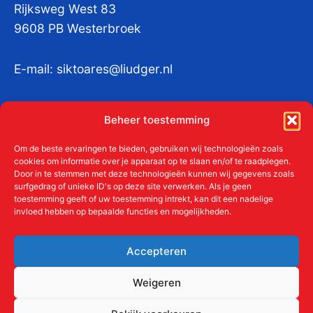
Rijksweg West 83
9608 PB Westerbroek
E-mail:
siktoares@liudger.nl
IBAN NL 48 INGB 0003 184345 tnv
Beheer toestemming
Liudgerstichten
KvKnr:
41011712
Om de beste ervaringen te bieden, gebruiken wij technologieën zoals
cookies om informatie over je apparaat op te slaan en/of te raadplegen.
Door in te stemmen met deze technologieën kunnen wij gegevens zoals
surfgedrag of unieke ID's op deze site verwerken. Als je geen
toestemming geeft of uw toestemming intrekt, kan dit een nadelige
Meer over de Liudgerstichten
invloed hebben op bepaalde functies en mogelijkheden.
Geschiedenis
Aanmelden als donateur
Accepteren
ANBI
Beleidsplan
Weigeren
Contact