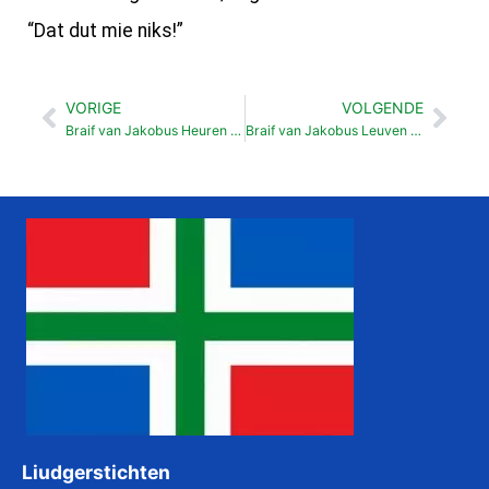
“Dat dut mie niks!”
VORIGE
VOLGENDE
Vorige
Vol
Braif van Jakobus Heuren of doun (1:19-27)
Braif van Jakobus Leuven en doun (2:14-26)
Liudgerstichten