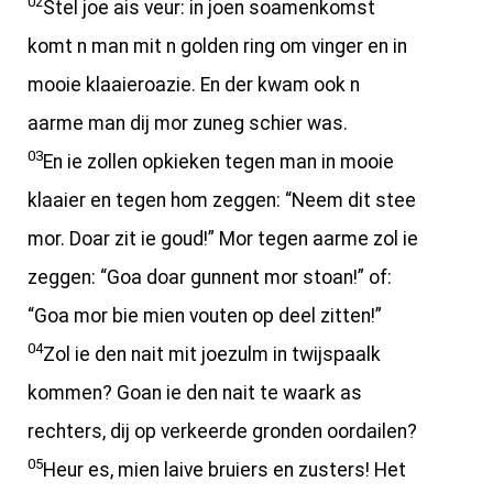
02
Stel joe ais veur: in joen soamenkomst
komt n man mit n golden ring om vinger en in
mooie klaaieroazie. En der kwam ook n
aarme man dij mor zuneg schier was.
03
En ie zollen opkieken tegen man in mooie
klaaier en tegen hom zeggen: “Neem dit stee
mor. Doar zit ie goud!” Mor tegen aarme zol ie
zeggen: “Goa doar gunnent mor stoan!” of:
“Goa mor bie mien vouten op deel zitten!”
04
Zol ie den nait mit joezulm in twijspaalk
kommen? Goan ie den nait te waark as
rechters, dij op verkeerde gronden oordailen?
05
Heur es, mien laive bruiers en zusters! Het