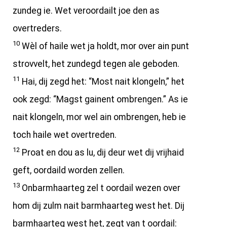
zundeg ie. Wet veroordailt joe den as
overtreders.
10
Wèl of haile wet ja holdt, mor over ain punt
strovvelt, het zundegd tegen ale geboden.
11
Hai, dij zegd het: “Most nait klongeln,” het
ook zegd: “Magst gainent ombrengen.” As ie
nait klongeln, mor wel ain ombrengen, heb ie
toch haile wet overtreden.
12
Proat en dou as lu, dij deur wet dij vrijhaid
geft, oordaild worden zellen.
13
Onbarmhaarteg zel t oordail wezen over
hom dij zulm nait barmhaarteg west het. Dij
barmhaarteg west het, zegt van t oordail: