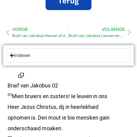
VORIGE
VOLGENDE
Vorige
Vo
Braif van Jakobus Heuren of doun (1:19-27)
Braif van Jakobus Leuven en doun (2:14-26)
Indexen
Braif van Jakobus 02
01
Mien bruiers en zusters! Ie leuven in ons
Heer Jezus Christus, dij in heerlekhaid
opnomen is. Den mout ie bie mensken gain
onderschaaid moaken.