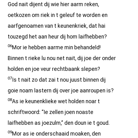
God nait dijent dij wie hier aarm reken,
oetkozen om riek in t geleuf te worden en
aarfgenoamen van t keunenkriek, dat hai
touzegd het aan heur dij hom laifhebben?
06
Mor ie hebben aarme min behandeld!
Binnen t rieke lu nou net nait, dij joe der onder
holden en joe veur rechtbaank slepen?
07
Is t nait zo dat zai t nou juust binnen dij
goie noam lastern dij over joe aanroupen is?
08
As ie keunenklieke wet holden noar t
schriftwoord: “Ie zellen joen noaste
laifhebben as joezulm,” den doun ie t goud.
09
Mor as ie onderschaaid moaken, den