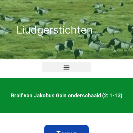
Ga
naar
de
Liudgerstichten
inhoud
Braif van Jakobus Gain onderschaaid (2: 1-13)