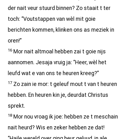
der nait veur stuurd binnen? Zo staait t ter
toch: “Voutstappen van wèl mit goie
berichten kommen, klinken ons as meziek in
oren!”
16
Mor nait altmoal hebben zai t goie nijs
aannomen. Jesaja vruig ja: “Heer, wèl het
leufd wat e van ons te heuren kreeg?”
17
Zo zain ie mor: t geleuf mout t van t heuren
hebben. En heuren kin je, deurdat Christus
sprekt.
18
Mor nou vroag ik joe: hebben ze t meschain
nait heurd? Wis en zeker hebben ze dat!
“Haile wereld over ging heur geluud, in ale