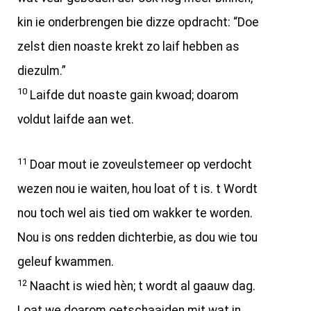
kin ie onderbrengen bie dizze opdracht: “Doe
zelst dien noaste krekt zo laif hebben as
diezulm.”
10
Laifde dut noaste gain kwoad; doarom
voldut laifde aan wet.
11
Doar mout ie zoveulstemeer op verdocht
wezen nou ie waiten, hou loat of t is. t Wordt
nou toch wel ais tied om wakker te worden.
Nou is ons redden dichterbie, as dou wie tou
geleuf kwammen.
12
Naacht is wied hèn; t wordt al gaauw dag.
Loat we doarom oetschaaiden mit wat in