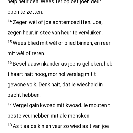
help heur den. Wees ter op oet joen deur
open te zetten.
14
Zegen wèl of joe achternoazitten. Joa,
zegen heur, in stee van heur te vervluiken.
15
Wees blied mit wèl of blied binnen, en reer
mit wèl of reren.
16
Beschaauw nkander as joens gelieken; heb
t haart nait hoog, mor hol verslag mit t
gewone volk. Denk nait, dat ie wieshaid in
pacht hebben.
17
Vergel gain kwoad mit kwoad. Ie mouten t
beste veurhebben mit ale mensken.
18
As t aaids kin en veur zo wied as t van joe