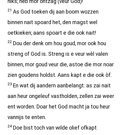
niks; heb mor ontzag (veur God)!
21
As God toeken dij aan boom wozzen
binnen nait spoard het, den magst wel
oetkieken; aans spoart e die ook nait!
22
Dou der denk om hou goud, mor ook hou
streng of God is. Streng is e veur wèl valen
binnen, mor goud veur die, astoe die mor noar
zien goudens holdst. Aans kapt e die ook òf.
23
En wat dij aandern aanbelangt: as zai nait
aan heur ongeleuf vastholden, zellen zai weer
ent worden. Doar het God macht ja tou heur
vannijs te enten.
24
Doe bist toch van wilde olief ofkapt