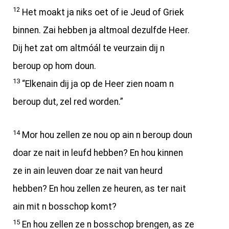
12
Het moakt ja niks oet of ie Jeud of Griek
binnen. Zai hebben ja altmoal dezulfde Heer.
Dij het zat om altmóál te veurzain dij n
beroup op hom doun.
13
“Elkenain dij ja op de Heer zien noam n
beroup dut, zel red worden.”
14
Mor hou zellen ze nou op ain n beroup doun
doar ze nait in leufd hebben? En hou kinnen
ze in ain leuven doar ze nait van heurd
hebben? En hou zellen ze heuren, as ter nait
ain mit n bosschop komt?
15
En hou zellen ze n bosschop brengen, as ze