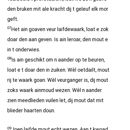
den bruken mit ale kracht dij t geleuf elk mor
geft.
07
Het ain goaven veur laifdewaark, loat e zok
doar den aan geven. Is ain leroar, den mout e
in t onderwies.
08
Is ain geschikt om n aander op te beuren,
loat e t doar den in zuiken. Wèl oetdailt, mout
rij te waark goan. Wèl veurganger is, dij mout
zoks waark ainmoud wezen. Wèl n aander
zien meedlieden vuilen let, dij mout dat mit
blieder haarten doun.
09
Joen laifde mout echt wezen. Aan t kwoad