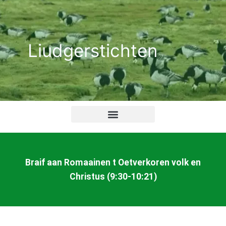
Ga
naar
de
Liudgerstichten
inhoud
Braif aan Romaainen t Oetverkoren volk en
Christus (9:30-10:21)