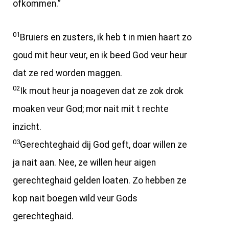
ofkommen.”
01
Bruiers en zusters, ik heb t in mien haart zo
goud mit heur veur, en ik beed God veur heur
dat ze red worden maggen.
02
Ik mout heur ja noageven dat ze zok drok
moaken veur God; mor nait mit t rechte
inzicht.
03
Gerechteghaid dij God geft, doar willen ze
ja nait aan. Nee, ze willen heur aigen
gerechteghaid gelden loaten. Zo hebben ze
kop nait boegen wild veur Gods
gerechteghaid.