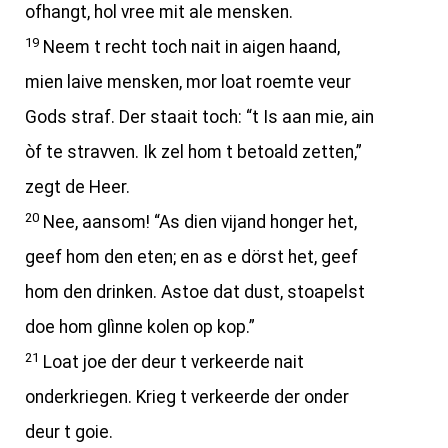
ofhangt, hol vree mit ale mensken.
19
Neem t recht toch nait in aigen haand,
mien laive mensken, mor loat roemte veur
Gods straf. Der staait toch: “t Is aan mie, ain
òf te stravven. Ik zel hom t betoald zetten,”
zegt de Heer.
20
Nee, aansom! “As dien vijand honger het,
geef hom den eten; en as e dörst het, geef
hom den drinken. Astoe dat dust, stoapelst
doe hom glìnne kolen op kop.”
21
Loat joe der deur t verkeerde nait
onderkriegen. Krieg t verkeerde der onder
deur t goie.