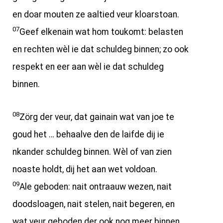
en doar mouten ze aaltied veur kloarstoan.
07
Geef elkenain wat hom toukomt: belasten
en rechten wèl ie dat schuldeg binnen; zo ook
respekt en eer aan wèl ie dat schuldeg
binnen.
08
Zörg der veur, dat gainain wat van joe te
goud het … behaalve den de laifde dij ie
nkander schuldeg binnen. Wèl of van zien
noaste holdt, dij het aan wet voldoan.
09
Ale geboden: nait ontraauw wezen, nait
doodsloagen, nait stelen, nait begeren, en
wat veur geboden der ook nog meer binnen,