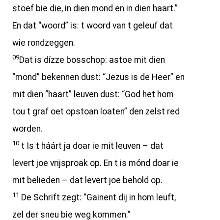
stoef bie die, in dien mond en in dien haart.”
En dat “woord” is: t woord van t geleuf dat
wie rondzeggen.
09
Dat is dízze bosschop: astoe mit dien
“mond” bekennen dust: “Jezus is de Heer” en
mit dien “haart” leuven dust: “God het hom
tou t graf oet opstoan loaten” den zelst red
worden.
10
t Is t háárt ja doar ie mit leuven – dat
levert joe vrijsproak op. En t is mónd doar ie
mit belieden – dat levert joe behold op.
11
De Schrift zegt: “Gainent dij in hom leuft,
zel der sneu bie weg kommen.”