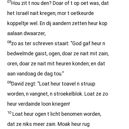
07
Hou zit t nou den? Doar of t op oet was, dat
het Israël nait kregen; mor t oetkeurde
koppeltje wel. En dij aandern zetten heur kop
aalaan dwaarzer,
08
zo as ter schreven staait: “God gaf heur n
bedwelmde gaist, ogen, doar ze nait mit zain,
oren, doar ze nait mit heuren konden; en dat
aan vandoag de dag tou.”
09
David zegt: “Loat heur toavel n struup
worden, n vangnet, n stroekelblok. Loat ze zo
heur verdainde loon kriegen!
10
Loat heur ogen t licht benomen worden,
dat ze niks meer zain. Moak heur rug