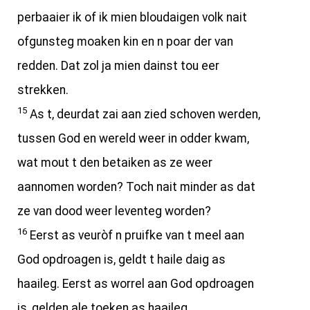
perbaaier ik of ik mien bloudaigen volk nait
ofgunsteg moaken kin en n poar der van
redden. Dat zol ja mien dainst tou eer
strekken.
15
As t, deurdat zai aan zied schoven werden,
tussen God en wereld weer in odder kwam,
wat mout t den betaiken as ze weer
aannomen worden? Toch nait minder as dat
ze van dood weer leventeg worden?
16
Eerst as veuròf n pruifke van t meel aan
God opdroagen is, geldt t haile daig as
haaileg. Eerst as worrel aan God opdroagen
is, gelden ale toeken as haaileg.