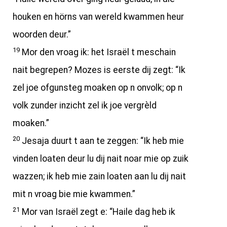
houken en hörns van wereld kwammen heur
woorden deur.”
19
Mor den vroag ik: het Israël t meschain
nait begrepen? Mozes is eerste dij zegt: “Ik
zel joe ofgunsteg moaken op n onvolk; op n
volk zunder inzicht zel ik joe vergrèld
moaken.”
20
Jesaja duurt t aan te zeggen: “Ik heb mie
vinden loaten deur lu dij nait noar mie op zuik
wazzen; ik heb mie zain loaten aan lu dij nait
mit n vroag bie mie kwammen.”
21
Mor van Israël zegt e: “Haile dag heb ik