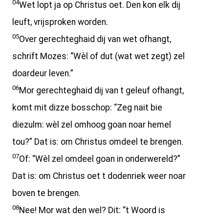
04
Wet lopt ja op Christus oet. Den kon elk dij
leuft, vrijsproken worden.
05
Over gerechteghaid dij van wet ofhangt,
schrift Mozes: “Wèl of dut (wat wet zegt) zel
doardeur leven.”
06
Mor gerechteghaid dij van t geleuf ofhangt,
komt mit dizze bosschop: “Zeg nait bie
diezulm: wèl zel omhoog goan noar hemel
tou?” Dat is: om Christus omdeel te brengen.
07
Of: “Wèl zel omdeel goan in onderwereld?”
Dat is: om Christus oet t dodenriek weer noar
boven te brengen.
08
Nee! Mor wat den wel? Dit: “t Woord is