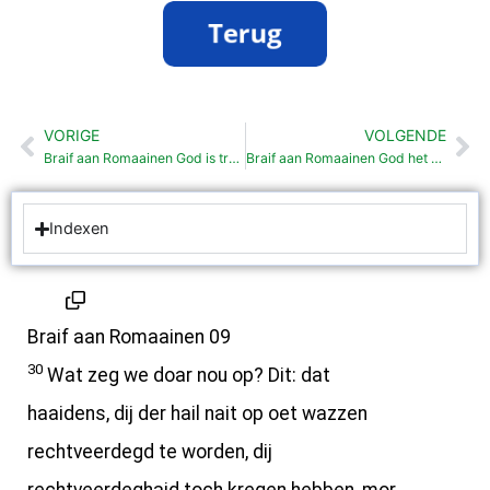
VORIGE
VOLGENDE
Vorige
Vo
Braif aan Romaainen God is traauw aan zien woord (9: 1-29)
Braif aan Romaainen God het zien volk nait verstöt (11: 1-10)
Indexen
Braif aan Romaainen 09
30
Wat zeg we doar nou op? Dit: dat
haaidens, dij der hail nait op oet wazzen
rechtveerdegd te worden, dij