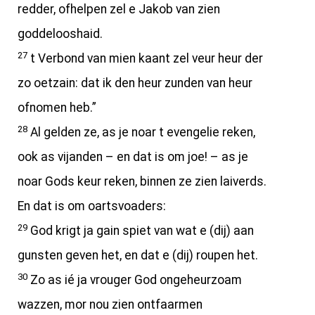
redder, ofhelpen zel e Jakob van zien
goddelooshaid.
27
t Verbond van mien kaant zel veur heur der
zo oetzain: dat ik den heur zunden van heur
ofnomen heb.”
28
Al gelden ze, as je noar t evengelie reken,
ook as vijanden – en dat is om joe! – as je
noar Gods keur reken, binnen ze zien laiverds.
En dat is om oartsvoaders:
29
God krigt ja gain spiet van wat e (dij) aan
gunsten geven het, en dat e (dij) roupen het.
30
Zo as ié ja vrouger God ongeheurzoam
wazzen, mor nou zien ontfaarmen