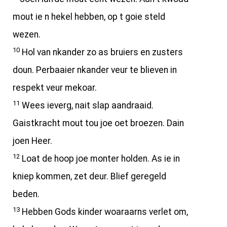
mout ie n hekel hebben, op t goie steld
wezen.
10
Hol van nkander zo as bruiers en zusters
doun. Perbaaier nkander veur te blieven in
respekt veur mekoar.
11
Wees ieverg, nait slap aandraaid.
Gaistkracht mout tou joe oet broezen. Dain
joen Heer.
12
Loat de hoop joe monter holden. As ie in
kniep kommen, zet deur. Blief geregeld
beden.
13
Hebben Gods kinder woaraarns verlet om,