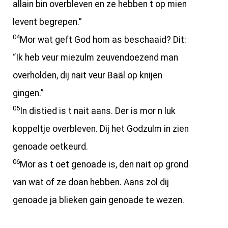
allain bin overbleven en ze hebben t op mien
levent begrepen.”
04
Mor wat geft God hom as beschaaid? Dit:
“Ik heb veur miezulm zeuvendoezend man
overholden, dij nait veur Baäl op knijen
gingen.”
05
In distied is t nait aans. Der is mor n luk
koppeltje overbleven. Dij het Godzulm in zien
genoade oetkeurd.
06
Mor as t oet genoade is, den nait op grond
van wat of ze doan hebben. Aans zol dij
genoade ja blieken gain genoade te wezen.