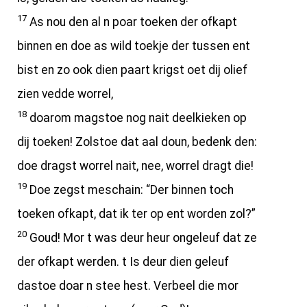
17
As nou den al n poar toeken der ofkapt
binnen en doe as wild toekje der tussen ent
bist en zo ook dien paart krigst oet dij olief
zien vedde worrel,
18
doarom magstoe nog nait deelkieken op
dij toeken! Zolstoe dat aal doun, bedenk den:
doe dragst worrel nait, nee, worrel dragt die!
19
Doe zegst meschain: “Der binnen toch
toeken ofkapt, dat ik ter op ent worden zol?”
20
Goud! Mor t was deur heur ongeleuf dat ze
der ofkapt werden. t Is deur dien geleuf
dastoe doar n stee hest. Verbeel die mor