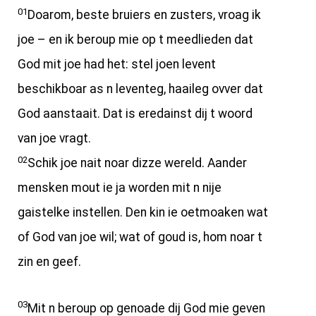
01
Doarom, beste bruiers en zusters, vroag ik
joe – en ik beroup mie op t meedlieden dat
God mit joe had het: stel joen levent
beschikboar as n leventeg, haaileg ovver dat
God aanstaait. Dat is eredainst dij t woord
van joe vragt.
02
Schik joe nait noar dizze wereld. Aander
mensken mout ie ja worden mit n nije
gaistelke instellen. Den kin ie oetmoaken wat
of God van joe wil; wat of goud is, hom noar t
zin en geef.
03
Mit n beroup op genoade dij God mie geven