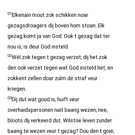
01
Elkenain mout zok schikken noar
gezagsdroagers dij boven hom stoan. Elk
gezag komt ja van God. Ook t gezag dat ter
nou is, is deur God insteld.
02
Wèl zok tegen t gezag verzet, dij het zok
den ook verzet tegen wat God insteld het; en
zokkent zellen doar zulm de straf veur
kriegen.
03
Dij dut wat goud is, huift veur
overhaidspersonen nait baang wezen; nee,
bloots dij verkeerd dut. Wilstoe leven zunder
baang te wezen veur t gezag? Dou den t goie;