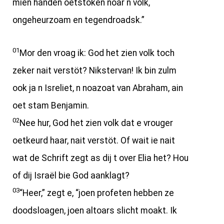
mien handen oetstoken noar n volk,
ongeheurzoam en tegendroadsk.”
01
Mor den vroag ik: God het zien volk toch
zeker nait verstöt? Nikstervan! Ik bin zulm
ook ja n Isreliet, n noazoat van Abraham, ain
oet stam Benjamin.
02
Nee hur, God het zien volk dat e vrouger
oetkeurd haar, nait verstöt. Of wait ie nait
wat de Schrift zegt as dij t over Elia het? Hou
of dij Israël bie God aanklagt?
03
“Heer,” zegt e, “joen profeten hebben ze
doodsloagen, joen altoars slicht moakt. Ik