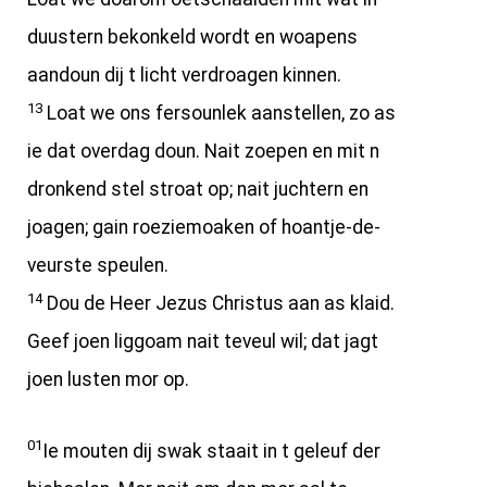
duustern bekonkeld wordt en woapens
aandoun dij t licht verdroagen kinnen.
13
Loat we ons fersounlek aanstellen, zo as
ie dat overdag doun. Nait zoepen en mit n
dronkend stel stroat op; nait juchtern en
joagen; gain roeziemoaken of hoantje-de-
veurste speulen.
14
Dou de Heer Jezus Christus aan as klaid.
Geef joen liggoam nait teveul wil; dat jagt
joen lusten mor op.
01
Ie mouten dij swak staait in t geleuf der