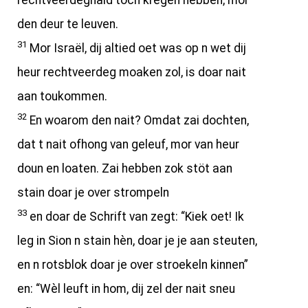
rechtveerdeghaid toch kregen hebben, mor
den deur te leuven.
31
Mor Israël, dij altied oet was op n wet dij
heur rechtveerdeg moaken zol, is doar nait
aan toukommen.
32
En woarom den nait? Omdat zai dochten,
dat t nait ofhong van geleuf, mor van heur
doun en loaten. Zai hebben zok stöt aan
stain doar je over strompeln
33
en doar de Schrift van zegt: “Kiek oet! Ik
leg in Sion n stain hèn, doar je je aan steuten,
en n rotsblok doar je over stroekeln kinnen”
en: “Wèl leuft in hom, dij zel der nait sneu