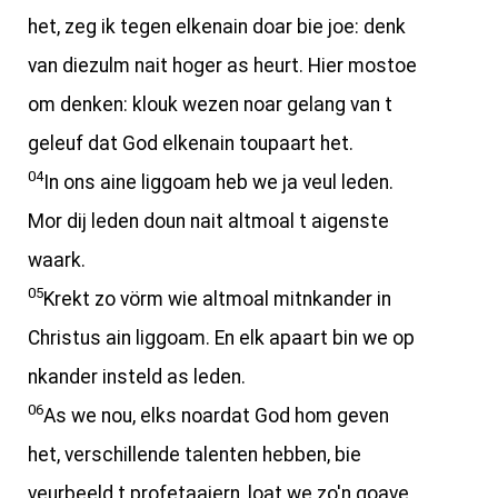
het, zeg ik tegen elkenain doar bie joe: denk
van diezulm nait hoger as heurt. Hier mostoe
om denken: klouk wezen noar gelang van t
geleuf dat God elkenain toupaart het.
04
In ons aine liggoam heb we ja veul leden.
Mor dij leden doun nait altmoal t aigenste
waark.
05
Krekt zo vörm wie altmoal mitnkander in
Christus ain liggoam. En elk apaart bin we op
nkander insteld as leden.
06
As we nou, elks noardat God hom geven
het, verschillende talenten hebben, bie
veurbeeld t profetaaiern, loat we zo'n goave