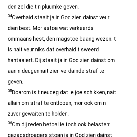
den zel die t n pluumke geven.
04
Overhaid staait ja in God zien dainst veur
dien best. Mor astoe wat verkeerds
ommaans hest, den magstoe baang wezen. t
Is nait veur niks dat overhaid t sweerd
hantaaiert. Dij staait ja in God zien dainst om
aan n deugennait zien verdainde straf te
geven.
05
Doarom is t neudeg dat ie joe schikken, nait
allain om straf te ontlopen, mor ook om n
zuver gewaiten te holden.
06
Om dij reden betoal ie toch ook belasten:
gezagsdroagers stoan ja in God zien dainst