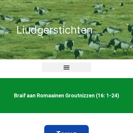
Ga
naar
de
Liudgerstichten
inhoud
Braif aan Romaainen Groutnizzen (16: 1-24)