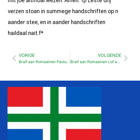
mit joe altmoal wezen. Amen.”fp Leste drij
verzen stoan in summege handschriften op n
aander stee, en in aander handschriften
haildaal nait.f*
VORIGE
VOLGENDE
Vorige
Vol
Braif aan Romaainen Paulus zien plan om noar Rome te raaizen (15:22-33)
Braif aan Romaainen Lof aan God (16:25-27)