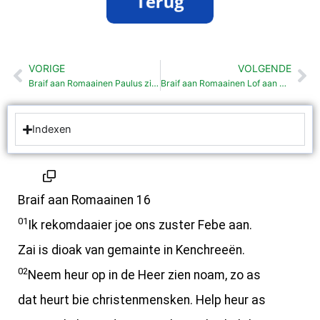
VORIGE
VOLGENDE
Vorige
Vo
Braif aan Romaainen Paulus zien plan om noar Rome te raaizen (15:22-33)
Braif aan Romaainen Lof aan God (16:25-27)
Indexen
Braif aan Romaainen 16
01
Ik rekomdaaier joe ons zuster Febe aan.
Zai is dioak van gemainte in Kenchreeën.
02
Neem heur op in de Heer zien noam, zo as
dat heurt bie christenmensken. Help heur as