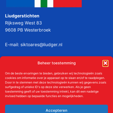
Liudgerstichten
Rijksweg West 83
9608 PB Westerbroek
E-mail:
siktoares@liudger.nl
IBAN NL 48 INGB 0003 184345 tnv
Beheer toestemming
Liudgerstichten
KvKnr:
41011712
Om de beste ervaringen te bieden, gebruiken wij technologieën zoals
cookies om informatie over je apparaat op te slaan en/of te raadplegen.
Door in te stemmen met deze technologieën kunnen wij gegevens zoals
surfgedrag of unieke ID's op deze site verwerken. Als je geen
toestemming geeft of uw toestemming intrekt, kan dit een nadelige
Meer over de Liudgerstichten
invloed hebben op bepaalde functies en mogelijkheden.
Geschiedenis
Aanmelden als donateur
Accepteren