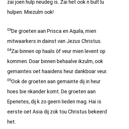
zai joen hulp neudeg is. Zai het ook n bult lu
hulpen. Miezulm ook!
03
De groeten aan Prisca en Aquila, mien
mitwaarkers in dainst van Jezus Christus.
04
Zai binnen op haals òf veur mien levent op
kommen. Doar binnen behaalve ikzulm, ook
gemaintes oet haaidens heur dankboar veur.
05
Ook de groeten aan gemainte dij in heur
hoes bie nkander komt. De groeten aan
Epenetes, dij k zo geern lieden mag. Hai is
eerste oet Asia dij zok tou Christus bekeerd
het.