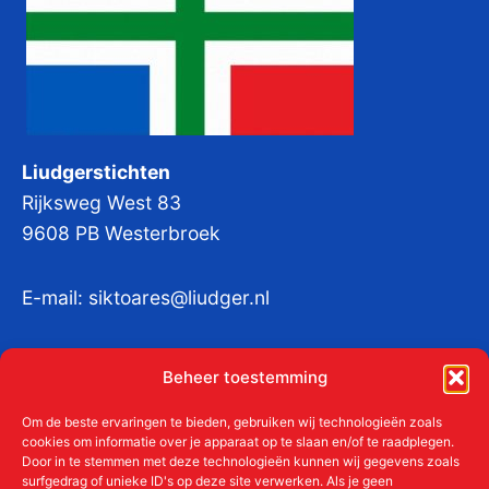
Liudgerstichten
Rijksweg West 83
9608 PB Westerbroek
E-mail:
siktoares@liudger.nl
IBAN NL 48 INGB 0003 184345 tnv
Beheer toestemming
Liudgerstichten
KvKnr:
41011712
Om de beste ervaringen te bieden, gebruiken wij technologieën zoals
cookies om informatie over je apparaat op te slaan en/of te raadplegen.
Door in te stemmen met deze technologieën kunnen wij gegevens zoals
surfgedrag of unieke ID's op deze site verwerken. Als je geen