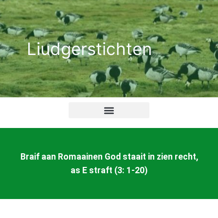
Ga
naar
de
Liudgerstichten
inhoud
Braif aan Romaainen God staait in zien recht,
as E straft (3: 1-20)