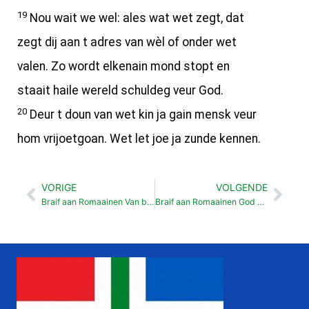
19
Nou wait we wel: ales wat wet zegt, dat
zegt dij aan t adres van wèl of onder wet
valen. Zo wordt elkenain mond stopt en
staait haile wereld schuldeg veur God.
20
Deur t doun van wet kin ja gain mensk veur
hom vrijoetgoan. Wet let joe ja zunde kennen.
VORIGE
VOLGENDE
Vorige
Vol
Braif aan Romaainen Van binnen mout ie Jeud wezen (2:17-29)
Braif aan Romaainen God sprekt vrij wèl op Jezus vertraauwt (3:21-30)