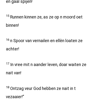
en gaal spijen!
15
Runnen kinnen ze, as ze op n moord oet
binnen!
16
n Spoor van vernailen en ellèn loaten ze
achter!
17
In vree mit n aander leven, doar waiten ze
nait van!
18
Ontzag veur God hebben ze nait in t
vezaaier!”