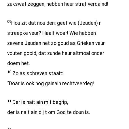
zukswat zeggen, hebben heur straf verdaind!
09
Hou zit dat nou den: geef wie (Jeuden) n
streepke veur? Haalf woar! Wie hebben
zevens Jeuden net zo goud as Grieken veur
vouten gooid, dat zunde heur altmoal onder
doem het.
10
Zo as schreven staait:
“Doar is ook nog gainain rechtveerdeg!
11
Der is nait ain mit begrip,
der is nait ain dij t om God te doun is.