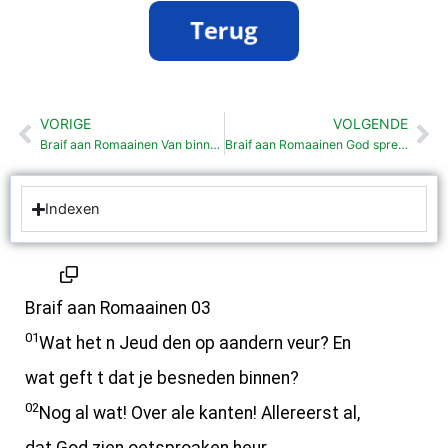
VORIGE
VOLGENDE
Vorige
Vo
Braif aan Romaainen Van binnen mout ie Jeud wezen (2:17-29)
Braif aan Romaainen God sprekt vrij wèl op Jezus vertraauwt (3:21-30)
Indexen
Braif aan Romaainen 03
01
Wat het n Jeud den op aandern veur? En
wat geft t dat je besneden binnen?
02
Nog al wat! Over ale kanten! Allereerst al,