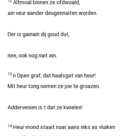
12
Altmoal binnen ze ofdwoald,
ain veur aander deugennaiten worden.
Der is gainain dij goud dut,
nee, ook nog nait ain.
13
n Open graf, dat haalsgat van heur!
Mit heur tong nemen ze joe te groazen.
Addervenien is t dat ze kwielen!
14
Heur mond staait noar aans niks as vluiken