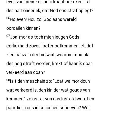
even van mensken heur kaant bekeken: is t
den nait oneerlek, dat God ons straf oplegt?
06
Ho even! Hou zol God aans wereld
oordailen kinnen?
07
Joa, mor as toch mien leugen Gods
eerliekhaid zoveul beter oetkommen let, dat
zien aanzain der bie wint, woarom mout ik
den nog straft worden, krekt of haar ík doar
verkeerd aan doan?
08
Is t den meschain zo: “Loat we mor doun
wat verkeerd is, den kin der wat gouds van
kommen,” zo as ter van ons lasterd wordt en
paardie lu ons in schounen schoeven? Wèl