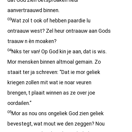
dat God zien oetsproaken heur
aanvertraauwd binnen.
03
Wat zol t ook of hebben paardie lu
ontraauw west? Zel heur ontraauw aan Gods
traauw n èn moaken?
04
Niks ter van! Op God kin je aan, dat is wis.
Mor mensken binnen altmoal gemain. Zo
staait ter ja schreven: “Dat ie mor geliek
kriegen zollen mit wat ie noar veuren
brengen, t plaait winnen as ze over joe
oordailen.”
05
Mor as nou ons ongeliek God zien geliek
bevestegt, wat mout we den zeggen? Nou