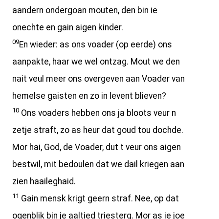
aandern ondergoan mouten, den bin ie
onechte en gain aigen kinder.
09
En wieder: as ons voader (op eerde) ons
aanpakte, haar we wel ontzag. Mout we den
nait veul meer ons overgeven aan Voader van
hemelse gaisten en zo in levent blieven?
10
Ons voaders hebben ons ja bloots veur n
zetje straft, zo as heur dat goud tou dochde.
Mor hai, God, de Voader, dut t veur ons aigen
bestwil, mit bedoulen dat we dail kriegen aan
zien haaileghaid.
11
Gain mensk krigt geern straf. Nee, op dat
ogenblik bin je aaltied triesterg. Mor as ie joe