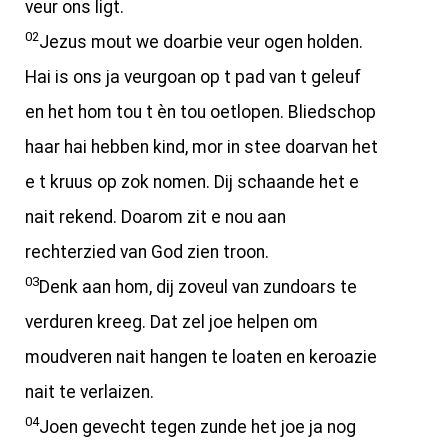
veur ons ligt.
02
Jezus mout we doarbie veur ogen holden.
Hai is ons ja veurgoan op t pad van t geleuf
en het hom tou t èn tou oetlopen. Bliedschop
haar hai hebben kind, mor in stee doarvan het
e t kruus op zok nomen. Dij schaande het e
nait rekend. Doarom zit e nou aan
rechterzied van God zien troon.
03
Denk aan hom, dij zoveul van zundoars te
verduren kreeg. Dat zel joe helpen om
moudveren nait hangen te loaten en keroazie
nait te verlaizen.
04
Joen gevecht tegen zunde het joe ja nog