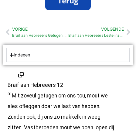
VORIGE
VOLGENDE
Vorige
Vo
Braif aan Hebreeërs Getugen van t geleuf (11:1-40)
Braif aan Hebreeërs Leste inzeggens (13:1-19)
Indexen
Braif aan Hebreeërs 12
01
Mit zoveul getugen om ons tou, mout we
ales ofleggen doar we last van hebben.
Zunden ook, dij ons zo makkelk in weeg
zitten. Vastberoaden mout we boan lopen dij