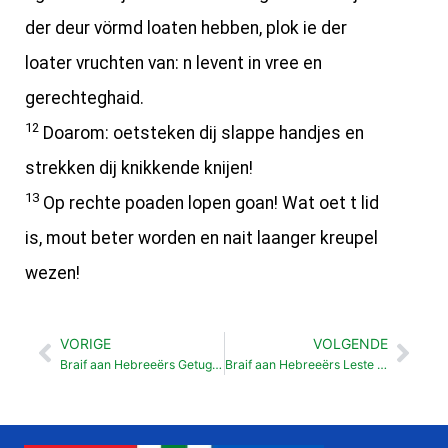
der deur vörmd loaten hebben, plok ie der
loater vruchten van: n levent in vree en
gerechteghaid.
12
Doarom: oetsteken dij slappe handjes en
strekken dij knikkende knijen!
13
Op rechte poaden lopen goan! Wat oet t lid
is, mout beter worden en nait laanger kreupel
wezen!
VORIGE
VOLGENDE
Vorige
Vol
Braif aan Hebreeërs Getugen van t geleuf (11:1-40)
Braif aan Hebreeërs Leste inzeggens (13:1-19)