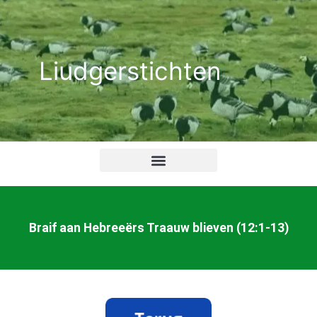
Ga
naar
de
Liudgerstichten
inhoud
Braif aan Hebreeërs Traauw blieven (12:1-13)