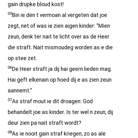
gain drupke bloud kost!
05
Bin ie den t vermoan al vergeten dat joe
zegt, net of was ie zien aigen kinder: “Mien
zeun, denk ter nait te licht over as de Heer
die straft. Nait mismoudeg worden as e die
op stee zet.
06
De Heer straft ja dij hai geern lieden mag.
Hai geft elkenain op hoed dij e as zien zeun
aannemt.”
07
As straf mout ie dit droagen: God
behandelt joe as kinder. Is ter wel n zeun, dij
deur zien pa nait straft wordt?
08
As ie nooit gain straf kriegen, zo as ale