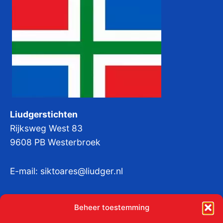
Liudgerstichten
Rijksweg West 83
9608 PB Westerbroek
E-mail:
siktoares@liudger.nl
IBAN NL 48 INGB 0003 184345 tnv
Beheer toestemming
Liudgerstichten