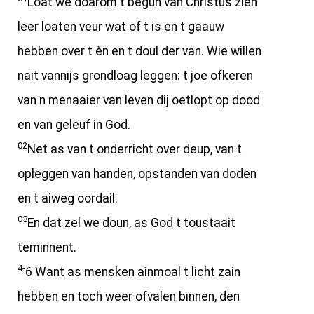
Loat we doarom t begun van Christus zien
leer loaten veur wat of t is en t gaauw
hebben over t èn en t doul der van. Wie willen
nait vannijs grondloag leggen: t joe ofkeren
van n menaaier van leven dij oetlopt op dood
en van geleuf in God.
02
Net as van t onderricht over deup, van t
opleggen van handen, opstanden van doden
en t aiweg oordail.
03
En dat zel we doun, as God t toustaait
teminnent.
4-
6 Want as mensken ainmoal t licht zain
hebben en toch weer ofvalen binnen, den