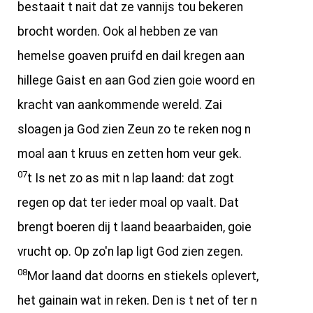
bestaait t nait dat ze vannijs tou bekeren
brocht worden. Ook al hebben ze van
hemelse goaven pruifd en dail kregen aan
hillege Gaist en aan God zien goie woord en
kracht van aankommende wereld. Zai
sloagen ja God zien Zeun zo te reken nog n
moal aan t kruus en zetten hom veur gek.
07
t Is net zo as mit n lap laand: dat zogt
regen op dat ter ieder moal op vaalt. Dat
brengt boeren dij t laand beaarbaiden, goie
vrucht op. Op zo'n lap ligt God zien zegen.
08
Mor laand dat doorns en stiekels oplevert,
het gainain wat in reken. Den is t net of ter n