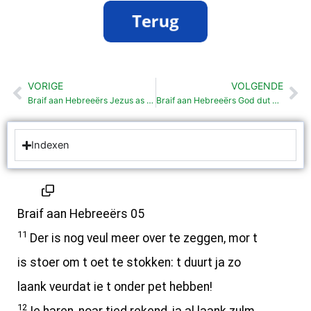
VORIGE
VOLGENDE
Vorige
Vo
Braif aan Hebreeërs Jezus as hogepriester (4:14-5:10)
Braif aan Hebreeërs God dut wat of E belooft (6:9-20)
Indexen
Braif aan Hebreeërs 05
11
Der is nog veul meer over te zeggen, mor t
is stoer om t oet te stokken: t duurt ja zo
laank veurdat ie t onder pet hebben!
12