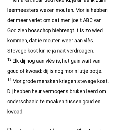
Ie haren, noar tied rekend, ja al laank zulm
leermeesters wezen mouten. Mor ie hebben
der meer verlet om dat men joe t ABC van
God zien bosschop biebrengt. t Is zo wied
kommen, dat ie mouten weer aan vlès.
Stevege kost kin ie ja nait verdroagen.
13
Elk dij nog aan vlès is, het gain wait van
goud of kwoad: dij is nog mor n lutje potje.
14
Mor grode mensken kriegen stevege kost.
Dij hebben heur vermogens bruken leerd om
onderschaaid te moaken tussen goud en
kwoad.
01