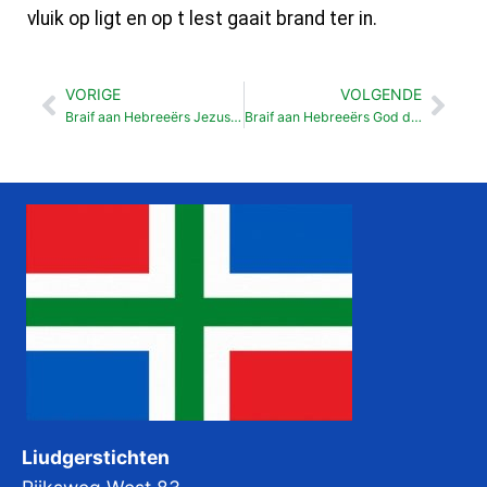
vluik op ligt en op t lest gaait brand ter in.
VORIGE
VOLGENDE
Vorige
Vol
Braif aan Hebreeërs Jezus as hogepriester (4:14-5:10)
Braif aan Hebreeërs God dut wat of E belooft (6:9-20)
Liudgerstichten