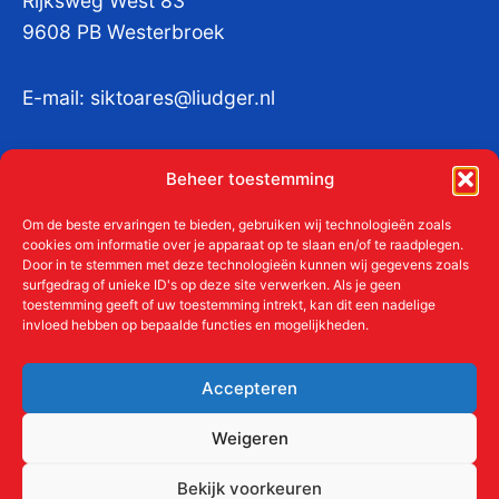
Rijksweg West 83
9608 PB Westerbroek
E-mail:
siktoares@liudger.nl
IBAN NL 48 INGB 0003 184345 tnv
Beheer toestemming
Liudgerstichten
KvKnr:
41011712
Om de beste ervaringen te bieden, gebruiken wij technologieën zoals
cookies om informatie over je apparaat op te slaan en/of te raadplegen.
Door in te stemmen met deze technologieën kunnen wij gegevens zoals
surfgedrag of unieke ID's op deze site verwerken. Als je geen
toestemming geeft of uw toestemming intrekt, kan dit een nadelige
Meer over de Liudgerstichten
invloed hebben op bepaalde functies en mogelijkheden.
Geschiedenis
Aanmelden als donateur
Accepteren
ANBI
Beleidsplan
Weigeren
Contact
Bekijk voorkeuren