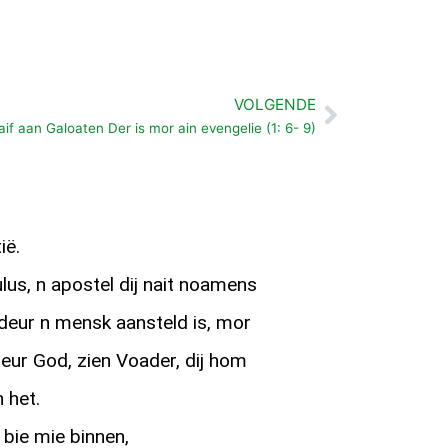
VOLGENDE
Volgende
aif aan Galoaten Der is mor ain evengelie (1: 6- 9)
ië.
lus, n apostel dij nait noamens
deur n mensk aansteld is, mor
eur God, zien Voader, dij hom
 het.
r bie mie binnen,