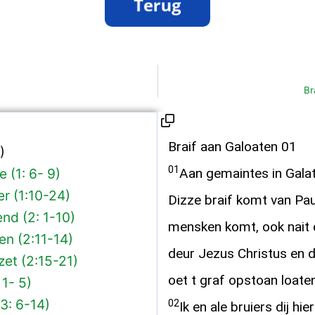
Br
Braif aan Galoaten 01
)
01
 (1: 6- 9)
Aan gemaintes in Galat
r (1:10-24)
Dizze braif komt van Pau
nd (2: 1-10)
mensken komt, ook nait 
en (2:11-14)
deur Jezus Christus en d
et (2:15-21)
oet t graf opstoan loaten
 1- 5)
3: 6-14)
02
Ik en ale bruiers dij hie