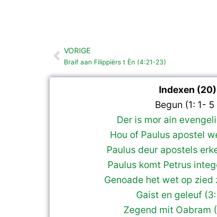
VORIGE
Vorige
Braif aan Filippiërs t Èn (4:21-23)
Indexen (20)
Begun (1: 1- 5 
Der is mor ain evengelie
Hou of Paulus apostel we
Paulus deur apostels erke
Paulus komt Petrus integ
Genoade het wet op zied z
Gaist en geleuf (3:
Zegend mit Oabram (