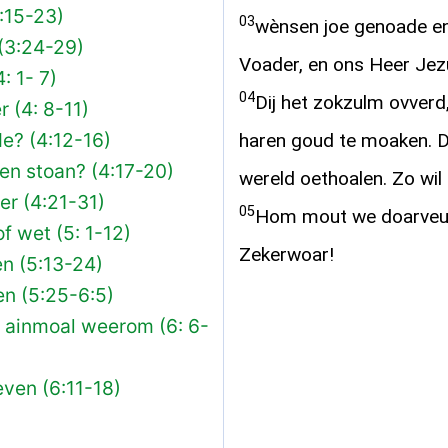
:15-23)
03
wènsen joe genoade e
 (3:24-29)
Voader, en ons Heer Jez
: 1- 7)
04
Dij het zokzulm ovver
r (4: 8-11)
de? (4:12-16)
haren goud te moaken. D
nen stoan? (4:17-20)
wereld oethoalen. Zo wil
er (4:21-31)
05
Hom mout we doarveur 
f wet (5: 1-12)
Zekerwoar!
en (5:13-24)
en (5:25-6:5)
ie ainmoal weerom (6: 6-
ven (6:11-18)