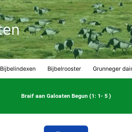
ten
Bijbelindexen
Bijbelrooster
Grunneger dai
Braif aan Galoaten Begun (1: 1- 5 )