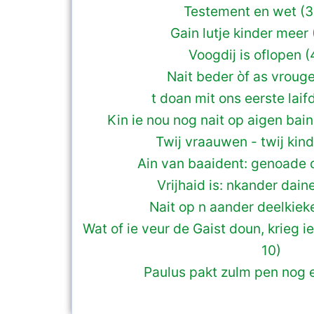
Testement en wet (3
Gain lutje kinder meer
Voogdij is oflopen (4
Nait beder òf as vrouge
t doan mit ons eerste laif
Kin ie nou nog nait op aigen bai
Twij vraauwen - twij kind
Ain van baaident: genoade o
Vrijhaid is: nkander dain
Nait op n aander deelkiek
Wat of ie veur de Gaist doun, krieg 
10)
Paulus pakt zulm pen nog e