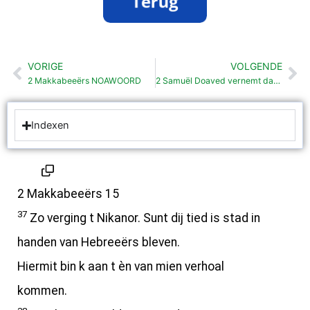
VORIGE
VOLGENDE
Vorige
Vo
2 Makkabeeërs NOAWOORD
2 Samuël Doaved vernemt dat Saul dood is (1: 1-16)
Indexen
2 Makkabeeërs 15
37
Zo verging t Nikanor. Sunt dij tied is stad in
handen van Hebreeërs bleven.
Hiermit bin k aan t èn van mien verhoal
kommen.