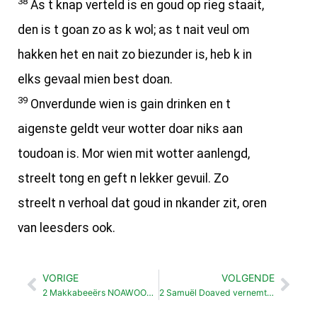
38
As t knap verteld is en goud op rieg staait,
den is t goan zo as k wol; as t nait veul om
hakken het en nait zo biezunder is, heb k in
elks gevaal mien best doan.
39
Onverdunde wien is gain drinken en t
aigenste geldt veur wotter doar niks aan
toudoan is. Mor wien mit wotter aanlengd,
streelt tong en geft n lekker gevuil. Zo
streelt n verhoal dat goud in nkander zit, oren
van leesders ook.
VORIGE
VOLGENDE
Vorige
Vol
2 Makkabeeërs NOAWOORD
2 Samuël Doaved vernemt dat Saul dood is (1: 1-16)