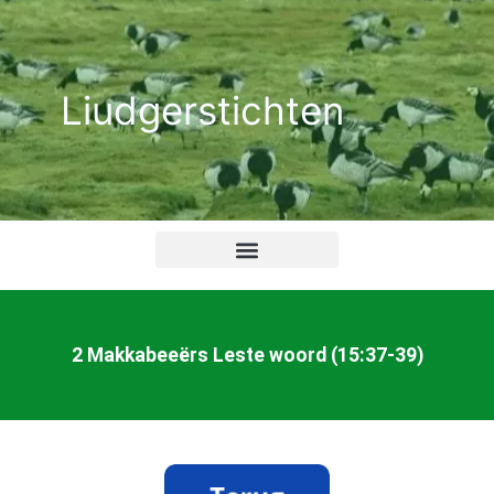
Ga
naar
de
Liudgerstichten
inhoud
2 Makkabeeërs Leste woord (15:37-39)