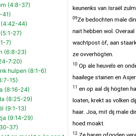
em (4:8-37)
keunenks van Israël zul
-41)
09
Ze bedochten male din
 (4:42-44)
nait hebben wol. Overaal
(5:1-27)
:1-7)
wachtpost òf, aan staar
m (6:8-23)
ze ovverhögten.
24-7:20)
10
Op ale heuvels en ond
k hulpen (8:1-6)
haailege stainen en Asje
8:7-15)
11
en op aal dij högten h
a (8:16-24)
da (8:25-29)
loaten, krekt as volken d
l (9:1-13)
haar. Joa, mit dij male d
ja (9:14-29)
hoed moakt.
:30-37)
12
Ze haren ofgoden vere