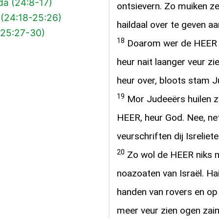
da (24:8-17)
ontsievern. Zo muiken z
 (24:18-25:26)
haildaal over te geven aa
(25:27-30)
18
Doarom wer de HEER ve
heur nait laanger veur zi
heur over, bloots stam J
19
Mor Judeeërs huilen z
HEER, heur God. Nee, ne
veurschriften dij Isrelie
20
Zo wol de HEER niks m
noazoaten van Israël. Ha
handen van rovers en op t
meer veur zien ogen zain