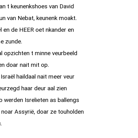
van t keunenkshoes van David
un van Nebat, keunenk moakt.
l en de HEER oet nkander en
me zunde.
al opzichten t minne veurbeeld
n doar nait mit op.
sraël haildaal nait meer veur
eurzegd haar deur aal zien
o werden Isrelieten as ballengs
 noar Assyrië, doar ze touholden
.