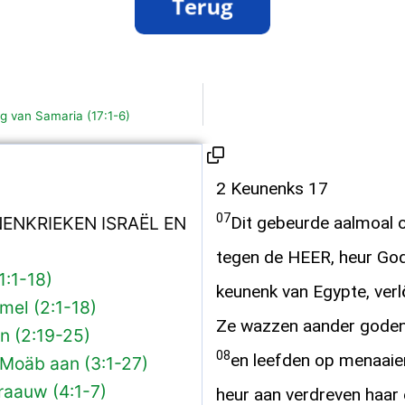
g van Samaria (17:1-6)
2 Keunenks 17
07
ENKRIEKEN ISRAËL EN
Dit gebeurde aalmoal 
tegen de HEER, heur God,
1:1-18)
keunenk van Egypte, verl
mel (2:1-18)
Ze wazzen aander goden
en (2:19-25)
08
en leefden op menaaier
 Moäb aan (3:1-27)
raauw (4:1-7)
heur aan verdreven haar 