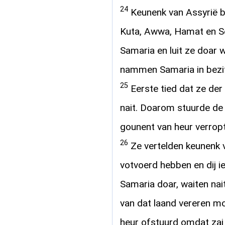
24
Keunenk van Assyrië b
Kuta, Awwa, Hamat en S
Samaria en luit ze doar wo
nammen Samaria in bezit
25
Eerste tied dat ze de
nait. Doarom stuurde de 
gounent van heur verrop
26
Ze vertelden keunenk va
votvoerd hebben en dij i
Samaria doar, waiten nai
van dat laand vereren m
heur ofstuurd omdat zai 