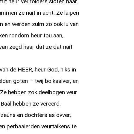
mit heur veurolders sloten haar.
men ze nait in acht. Ze laipen
an en werden zulm zo ook lu van
olken rondom heur tou aan,
an zegd haar dat ze dat nait
an de HEER, heur God, niks in
lden goten – twij bolkaalver, en
 Ze hebben zok deelbogen veur
 Baäl hebben ze vereerd.
zeuns en dochters as ovver,
en perbaaierden veurtaikens te