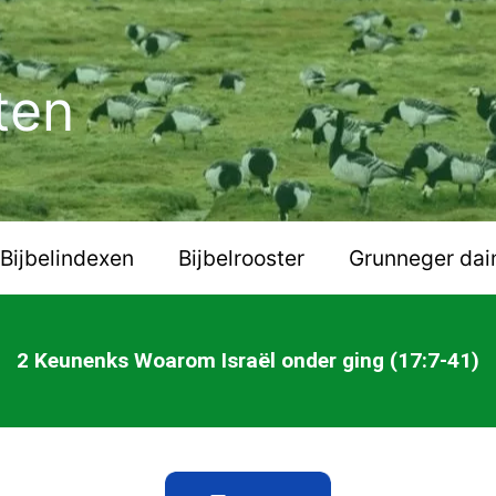
ten
Bijbelindexen
Bijbelrooster
Grunneger dai
2 Keunenks Woarom Israël onder ging (17:7-41)