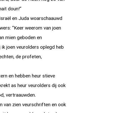
nait doun!”
Israël en Juda woarschaauwd
wers: “Keer weerom van joen
aan mien geboden en
j ik joen veurolders oplegd heb
nechten, de profeten,
tern en hebben heur stieve
krekt as heur veurolders dij ook
od, vertraauwden.
n van zien veurschriften en ook