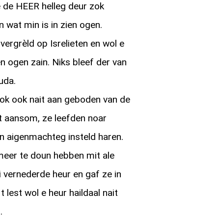
e de HEER helleg deur zok
n wat min is in zien ogen.
rgrèld op Isrelieten en wol e
en ogen zain. Niks bleef der van
uda.
ok ook nait aan geboden van de
t aansom, ze leefden noar
ten aigenmachteg insteld haren.
eer te doun hebben mit ale
i vernederde heur en gaf ze in
 lest wol e heur haildaal nait
.