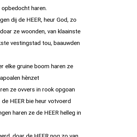
m opbedocht haren.
gen dij de HEER, heur God, zo
 doar ze woonden, van klaainste
kste vestingstad tou, baauwden
er elke gruine boom haren ze
rapoalen hènzet
aren ze ovvers in rook opgoan
ij de HEER bie heur votvoerd
ingen haren ze de HEER helleg in
erd, doar de HEER nog zo van