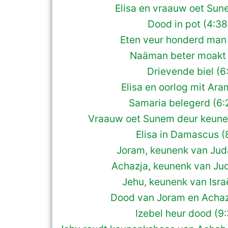
Elisa en vraauw oet Sun
Dood in pot (4:38
Eten veur honderd man
Naäman beter moakt 
Drievende biel (6
Elisa en oorlog mit Ara
Samaria belegerd (6:
Vraauw oet Sunem deur keunen
Elisa in Damascus (
Joram, keunenk van Jud
Achazja, keunenk van Ju
Jehu, keunenk van Israë
Dood van Joram en Achaz
Izebel heur dood (9