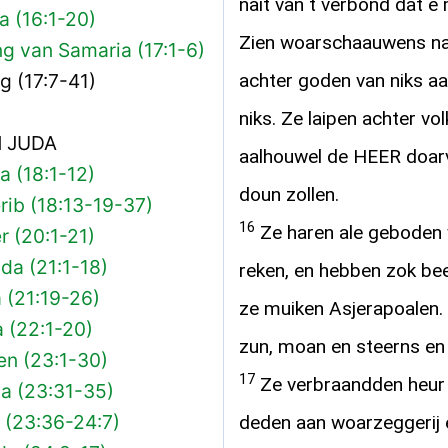
nait van t verbond dat e 
a (16:1-20)
Zien woarschaauwens nam
g van Samaria (17:1-6)
g (17:7-41)
achter goden van niks a
niks. Ze laipen achter v
N JUDA
aalhouwel de HEER doarv
a (18:1-12)
doun zollen.
rib (18:13-19-37)
16
Ze haren ale geboden v
r (20:1-21)
da (21:1-18)
reken, en hebben zok bee
 (21:19-26)
ze muiken Asjerapoalen.
 (22:1-20)
zun, moan en steerns en
en (23:1-30)
17
Ze verbraandden heur 
a (23:31-35)
 (23:36-24:7)
deden aan woarzeggerij 