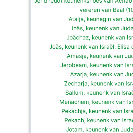
Jehu reudt keunenkshoes van Achab 
vereren van Baäl (1
Atalja, keunegin van Jud
Joäs, keunenk van Juda
Joächaz, keunenk van Isr
Joäs, keunenk van Israël; Elisa 
Amasja, keunenk van Jud
Jerobeam, keunenk van Isr
Azarja, keunenk van Jud
Zecharja, keunenk van Isr
Sallum, keunenk van Israë
Menachem, keunenk van Isr
Pekachja, keunenk van Isra
Pekach, keunenk van Israë
Jotam, keunenk van Juda