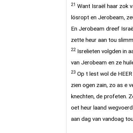
21
Want Israël haar zok 
lösropt en Jerobeam, ze
En Jerobeam dreef Israë
zette heur aan tou slim
22
Isrelieten volgden in a
van Jerobeam en ze huile
23
Op t lest wol de HEER I
zien ogen zain, zo as e v
knechten, de profeten. Z
oet heur laand wegvoerd
aan dag van vandoag tou