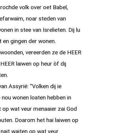
rochde volk over oet Babel,
efarwaïm, noar steden van
nen in stee van Isrelieten. Dij lu
 en gingen der wonen.
r woonden, vereerden ze de HEER
HEER laiwen op heur òf dij
ten.
n Assyrië: “Volken dij ie
e nou wonen loaten hebben in
t op wat veur menaaier zai God
outen. Doarom het hai laiwen op
nait waiten op wat veur