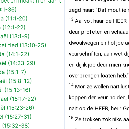
oet en moakt n èn aan t
0:1-36)
zegd haar: “Dat mout ie 
a (11:1-20)
13
Aal vot haar de HEER 
 (12:1-22)
deur profeten en schaau
aël (13:1-9)
dwoalwegen en hol joe 
oet tied (13:10-25)
veurschriften, aan wet di
a (14:1-22)
aël (14:23-29)
en dij ik joe deur mien k
a (15:1-7)
overbrengen loaten heb.”
aël (15:8-12)
14
Mor ze wollen nait lus
l (15:13-16)
koppen der veur holden, 
aël (15:17-22)
ël (15:23-26)
nait op de HEER, heur G
l (15:27-31)
15
Ze trokken zok niks aa
 (15:32-38)