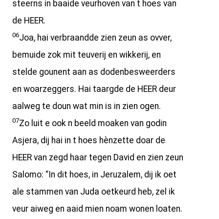
steerns in baaide veurhoven van t hoes van
de HEER.
06
Joa, hai verbraandde zien zeun as ovver,
bemuide zok mit teuverij en wikkerij, en
stelde gounent aan as dodenbesweerders
en woarzeggers. Hai taargde de HEER deur
aalweg te doun wat min is in zien ogen.
07
Zo luit e ook n beeld moaken van godin
Asjera, dij hai in t hoes hènzette doar de
HEER van zegd haar tegen David en zien zeun
Salomo: “In dit hoes, in Jeruzalem, dij ik oet
ale stammen van Juda oetkeurd heb, zel ik
veur aiweg en aaid mien noam wonen loaten.