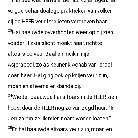
Hai dee wat min is in de HEER zien ogen: hai
volgde schandoalege praktieken van volken
dij de HEER veur Isrelieten verdreven haar.
03
Hai baauwde ovverhögten weer op dij zien
voader Hizkia slicht moakt haar, richtte
altoars op veur Baäl en muik n nije
Asjerapoal, zo as keunenk Achab van Israël
doan haar. Hai ging ook op knijen veur zun,
moan en steerns en dainde dij.
04
Wieder baauwde hai altoars in de HEER zien
hoes, doar de HEER nog zo van zegd haar: “In
Jeruzalem zel ik mien noam wonen loaten.”
05
En hai baauwde altoars veur zun, moan en