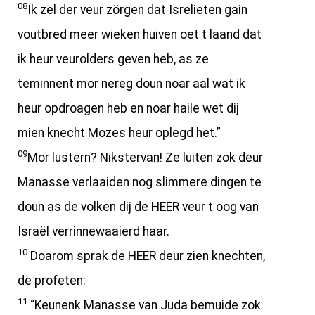
08
Ik zel der veur zörgen dat Isrelieten gain
voutbred meer wieken huiven oet t laand dat
ik heur veurolders geven heb, as ze
teminnent mor nereg doun noar aal wat ik
heur opdroagen heb en noar haile wet dij
mien knecht Mozes heur oplegd het.”
09
Mor lustern? Nikstervan! Ze luiten zok deur
Manasse verlaaiden nog slimmere dingen te
doun as de volken dij de HEER veur t oog van
Israël verrinnewaaierd haar.
10
Doarom sprak de HEER deur zien knechten,
de profeten:
11
“Keunenk Manasse van Juda bemuide zok