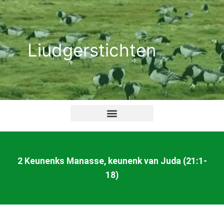
Ga
naar
de
Liudgerstichten
inhoud
2 Keunenks Manasse, keunenk van Juda (21:1-
18)