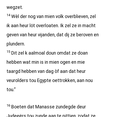
wegzet.
14
Wèl der nog van mien volk overblieven, zel
ik aan heur löt overloaten. Ik zel ze in macht
geven van heur vijanden, dat dij ze beroven en
plundern.
15
Dit zel k aalmoal doun omdat ze doan
hebben wat min is in mien ogen en mie
taargd hebben van dag òf aan dat heur
veurolders tou Egypte oettrokken, aan nou
tou.”
16
Boeten dat Manasse zundegde deur
Judeeërs tou zunde aan te pittjen, zodat ze