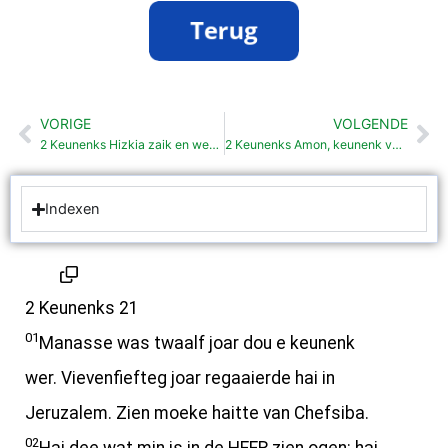
VORIGE
VOLGENDE
Vorige
Vo
2 Keunenks Hizkia zaik en weer beter (20:1-21)
2 Keunenks Amon, keunenk van Juda (21:19-26)
Indexen
2 Keunenks 21
01
Manasse was twaalf joar dou e keunenk
wer. Vievenfiefteg joar regaaierde hai in
Jeruzalem. Zien moeke haitte van Chefsiba.
02