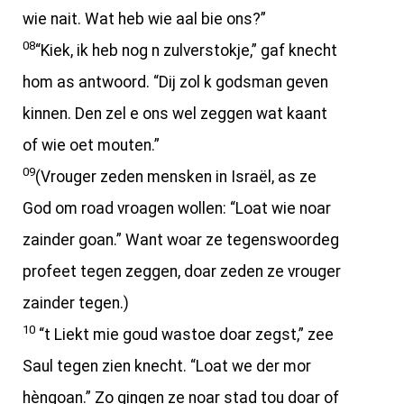
wie nait. Wat heb wie aal bie ons?”
08
“Kiek, ik heb nog n zulverstokje,” gaf knecht
hom as antwoord. “Dij zol k godsman geven
kinnen. Den zel e ons wel zeggen wat kaant
of wie oet mouten.”
09
(Vrouger zeden mensken in Israël, as ze
God om road vroagen wollen: “Loat wie noar
zainder goan.” Want woar ze tegenswoordeg
profeet tegen zeggen, doar zeden ze vrouger
zainder tegen.)
10
“t Liekt mie goud wastoe doar zegst,” zee
Saul tegen zien knecht. “Loat we der mor
hèngoan.” Zo gingen ze noar stad tou doar of