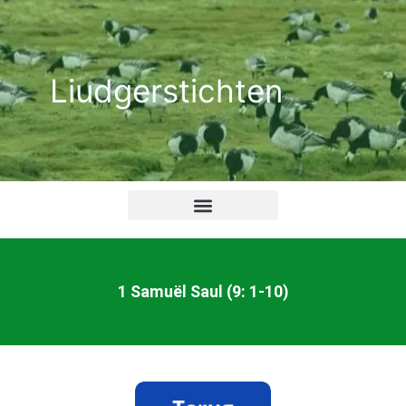
Ga
naar
de
Liudgerstichten
inhoud
1 Samuël Saul (9: 1-10)