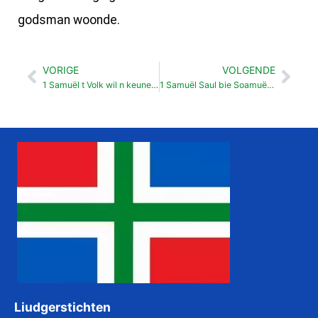
godsman woonde.
VORIGE
VOLGENDE
Vorige
Vol
1 Samuël t Volk wil n keunenk (8: 1-22)
1 Samuël Saul bie Soamuël (9:11-27)
Liudgerstichten