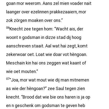
goan mor weerom. Aans zel mien voader nait
laanger over ezelinnen prakkezaaiern, mor
zok zörgen moaken over ons.”
06
Knecht zee tegen hom: “Wacht ais, der
woont n godsman in dizze stad dij hoog
aanschreven staait. Aal wat hai zegt, komt
zekerwoar oet. Loat wie doar vot hèngoan.
Meschain kin hai ons zeggen wat kaant of
wie oet mouten.”
07
“Joa, mor wat mout wie dij man mitnemen
as wie der hèngoan?” zee Saul tegen zien
knecht. “Brood dat wie bie ons haren is ja op
en n geschenk om godsman te geven heb