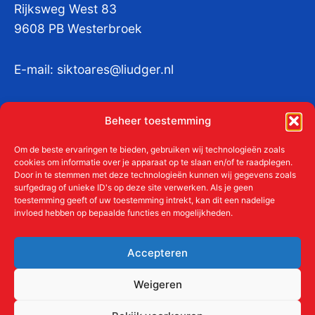
Rijksweg West 83
9608 PB Westerbroek
E-mail:
siktoares@liudger.nl
IBAN NL 48 INGB 0003 184345 tnv
Beheer toestemming
Liudgerstichten
KvKnr:
41011712
Om de beste ervaringen te bieden, gebruiken wij technologieën zoals
cookies om informatie over je apparaat op te slaan en/of te raadplegen.
Door in te stemmen met deze technologieën kunnen wij gegevens zoals
surfgedrag of unieke ID's op deze site verwerken. Als je geen
toestemming geeft of uw toestemming intrekt, kan dit een nadelige
Meer over de Liudgerstichten
invloed hebben op bepaalde functies en mogelijkheden.
Geschiedenis
Aanmelden als donateur
Accepteren
ANBI
Beleidsplan
Weigeren
Contact