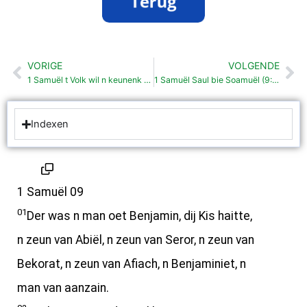
VORIGE
VOLGENDE
Vorige
Vo
1 Samuël t Volk wil n keunenk (8: 1-22)
1 Samuël Saul bie Soamuël (9:11-27)
Indexen
1 Samuël 09
01
Der was n man oet Benjamin, dij Kis haitte,
n zeun van Abiël, n zeun van Seror, n zeun van
Bekorat, n zeun van Afiach, n Benjaminiet, n
man van aanzain.