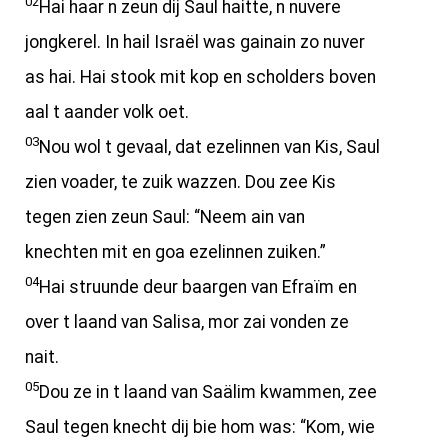
02
Hai haar n zeun dij Saul haitte, n nuvere
jongkerel. In hail Israël was gainain zo nuver
as hai. Hai stook mit kop en scholders boven
aal t aander volk oet.
03
Nou wol t gevaal, dat ezelinnen van Kis, Saul
zien voader, te zuik wazzen. Dou zee Kis
tegen zien zeun Saul: “Neem ain van
knechten mit en goa ezelinnen zuiken.”
04
Hai struunde deur baargen van Efraïm en
over t laand van Salisa, mor zai vonden ze
nait.
05
Dou ze in t laand van Saälim kwammen, zee
Saul tegen knecht dij bie hom was: “Kom, wie