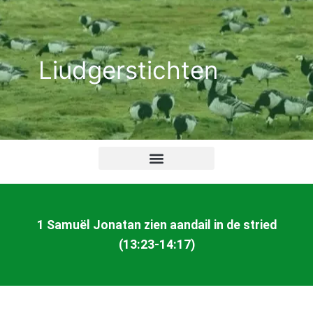
Ga
naar
de
Liudgerstichten
inhoud
1 Samuël Jonatan zien aandail in de stried
(13:23-14:17)