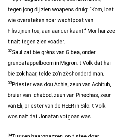
tegen jong dij zien woapens druig: “Kom, loat
wie oversteken noar wachtpost van
Filistijnen tou, aan aander kaant.” Mor hai zee
t nait tegen zien voader.
02
Saul zat bie grèns van Gibea, onder
grenoatappelboom in Migron. t Volk dat hai
bie zok haar, telde zo'n zèshonderd man.
03
Priester was dou Achia, zeun van Achitub,
bruier van Ichabod, zeun van Pinechas, zeun
van Eli, priester van de HEER in Silo. t Volk
wos nait dat Jonatan votgoan was.
04
Tussen baargpazzen, op t stee doar