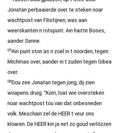
Jonatan perbaaierde over te steken noar
wachtpost van Filistijnen, was aan
weerskanten n rotspunt. Ain haitte Boses,
aander Senne.
05
Ain punt ston as n zoel in t noorden, tegen
Michmas over, aander in t zuden tegen Gibea
over.
06
Dou zee Jonatan tegen jong, dij zien
woapens druig: “Kom, loat wie oversteken
noar wachtpost tou van dat onbesneden
volk. Meschain zel de HEER t veur ons
kloaren. De HEER kin ja net zo goud verlözzen