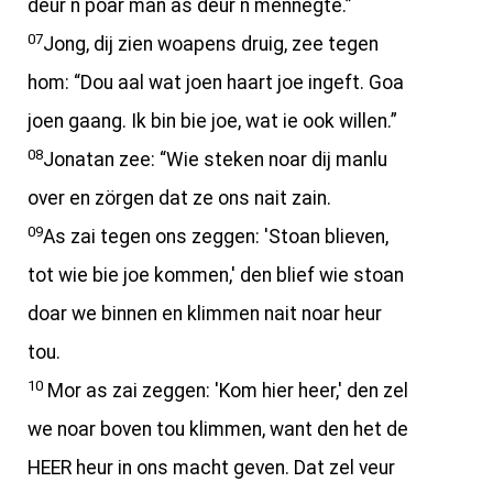
deur n poar man as deur n mennegte.”
07
Jong, dij zien woapens druig, zee tegen
hom: “Dou aal wat joen haart joe ingeft. Goa
joen gaang. Ik bin bie joe, wat ie ook willen.”
08
Jonatan zee: “Wie steken noar dij manlu
over en zörgen dat ze ons nait zain.
09
As zai tegen ons zeggen: 'Stoan blieven,
tot wie bie joe kommen,' den blief wie stoan
doar we binnen en klimmen nait noar heur
tou.
10
Mor as zai zeggen: 'Kom hier heer,' den zel
we noar boven tou klimmen, want den het de
HEER heur in ons macht geven. Dat zel veur