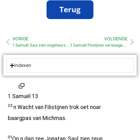
VORIGE
VOLGENDE
Vorige
Vo
1 Samuël Saul zien ongeheurzoamhaid (13: 1-22)
1 Samuël Filistijnen versloagen (14:18-30)
Indexen
1 Samuël 13
23
n Wacht van Filistijnen trok oet noar
baargpas van Michmas.
01
Op n dag zee Jonatan, Saul zien zeun,