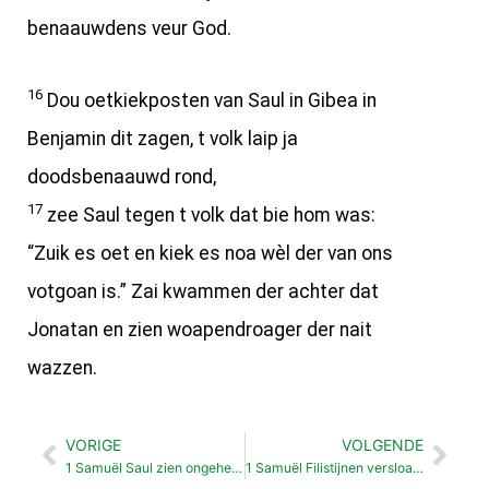
benaauwdens veur God.
16
Dou oetkiekposten van Saul in Gibea in
Benjamin dit zagen, t volk laip ja
doodsbenaauwd rond,
17
zee Saul tegen t volk dat bie hom was:
“Zuik es oet en kiek es noa wèl der van ons
votgoan is.” Zai kwammen der achter dat
Jonatan en zien woapendroager der nait
wazzen.
VORIGE
VOLGENDE
Vorige
Vol
1 Samuël Saul zien ongeheurzoamhaid (13: 1-22)
1 Samuël Filistijnen versloagen (14:18-30)