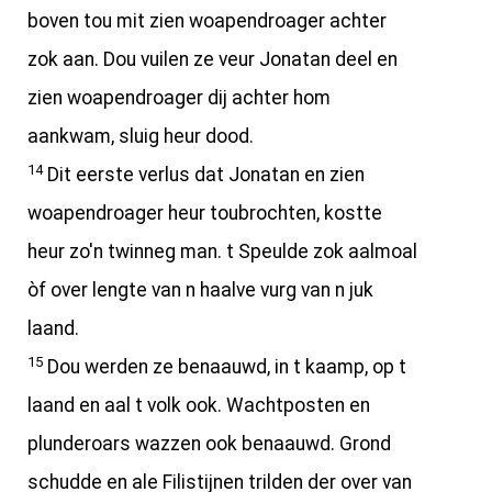
boven tou mit zien woapendroager achter
zok aan. Dou vuilen ze veur Jonatan deel en
zien woapendroager dij achter hom
aankwam, sluig heur dood.
14
Dit eerste verlus dat Jonatan en zien
woapendroager heur toubrochten, kostte
heur zo'n twinneg man. t Speulde zok aalmoal
òf over lengte van n haalve vurg van n juk
laand.
15
Dou werden ze benaauwd, in t kaamp, op t
laand en aal t volk ook. Wachtposten en
plunderoars wazzen ook benaauwd. Grond
schudde en ale Filistijnen trilden der over van