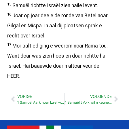
15
Samuël richtte Israël zien haile levent.
16
Joar op joar dee e de ronde van Betel noar
Gilgal en Mispa. In aal dij ploatsen sprak e
recht over Israël.
17
Mor aaltied ging e weerom noar Rama tou.
Want doar was zien hoes en doar richtte hai
Israël. Hai baauwde doar n altoar veur de
HEER.
VORIGE
VOLGENDE
Vorige
Vol
1 Samuël Aark noar Izrel weerom stuurd (6:1-7:1)
1 Samuël t Volk wil n keunenk (8: 1-22)