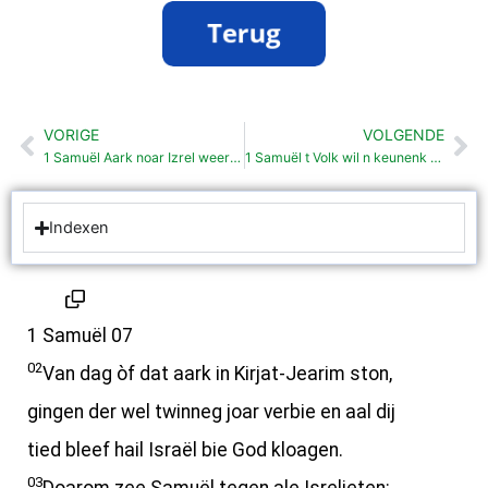
VORIGE
VOLGENDE
Vorige
Vo
1 Samuël Aark noar Izrel weerom stuurd (6:1-7:1)
1 Samuël t Volk wil n keunenk (8: 1-22)
Indexen
1 Samuël 07
02
Van dag òf dat aark in Kirjat-Jearim ston,
gingen der wel twinneg joar verbie en aal dij
tied bleef hail Israël bie God kloagen.
03