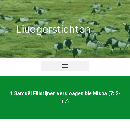
Ga
naar
de
Liudgerstichten
inhoud
1 Samuël Filistijnen versloagen bie Mispa (7: 2-
17)