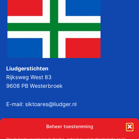
Liudgerstichten
Rijksweg West 83
9608 PB Westerbroek
E-mail:
siktoares@liudger.nl
IBAN NL 48 INGB 0003 184345 tnv
Beheer toestemming
Liudgerstichten