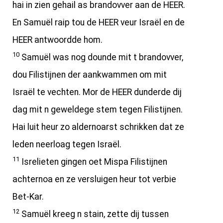
hai in zien gehail as brandovver aan de HEER.
En Samuël raip tou de HEER veur Israël en de
HEER antwoordde hom.
10
Samuël was nog dounde mit t brandovver,
dou Filistijnen der aankwammen om mit
Israël te vechten. Mor de HEER dunderde dij
dag mit n geweldege stem tegen Filistijnen.
Hai luit heur zo aldernoarst schrikken dat ze
leden neerloag tegen Israël.
11
Isrelieten gingen oet Mispa Filistijnen
achternoa en ze versluigen heur tot verbie
Bet-Kar.
12
Samuël kreeg n stain, zette dij tussen