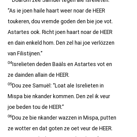
Doarom zee Samuël tegen ale Isrelieten:
“As ie joen haile haart weer noar de HEER
toukeren, dou vremde goden den bie joe vot.
Astartes ook. Richt joen haart noar de HEER
en dain enkeld hom. Den zel hai joe verlözzen
van Filistijnen.”
04
Isrelieten deden Baäls en Astartes vot en
ze dainden allain de HEER.
05
Dou zee Samuël: “Loat ale Isrelieten in
Mispa bie nkander kommen. Den zel ik veur
joe beden tou de HEER.”
06
Dou ze bie nkander wazzen in Mispa, putten
ze wotter en dat goten ze oet veur de HEER.