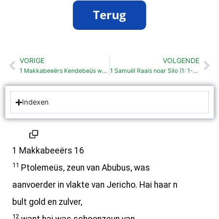
VORIGE
VOLGENDE
Vorige
Vo
1 Makkabeeërs Kendebeüs wordt versloagen (15:37-16:10)
1 Samuël Raais noar Silo (1: 1-19)
Indexen
1 Makkabeeërs 16
11
Ptolemeüs, zeun van Abubus, was
aanvoerder in vlakte van Jericho. Hai haar n
bult gold en zulver,
12