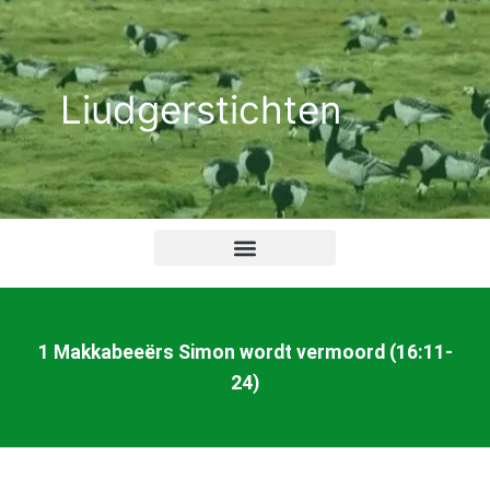
Ga
naar
de
Liudgerstichten
inhoud
1 Makkabeeërs Simon wordt vermoord (16:11-
24)