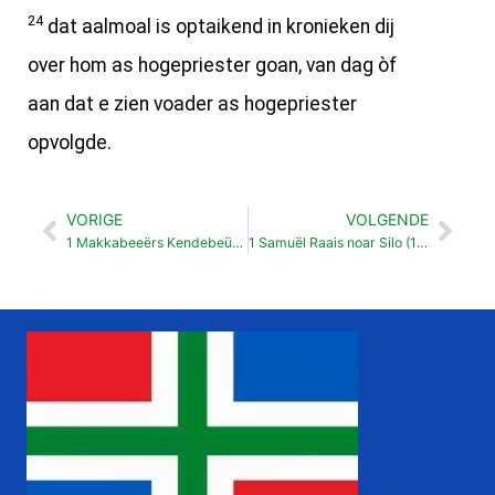
24
dat aalmoal is optaikend in kronieken dij
over hom as hogepriester goan, van dag òf
aan dat e zien voader as hogepriester
opvolgde.
VORIGE
VOLGENDE
Vorige
Vol
1 Makkabeeërs Kendebeüs wordt versloagen (15:37-16:10)
1 Samuël Raais noar Silo (1: 1-19)