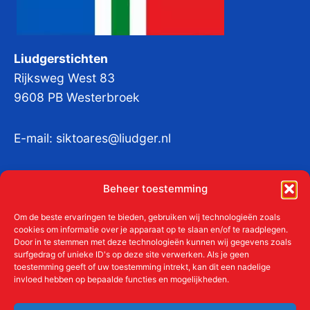
Liudgerstichten
Rijksweg West 83
9608 PB Westerbroek
E-mail:
siktoares@liudger.nl
IBAN NL 48 INGB 0003 184345 tnv
Beheer toestemming
Liudgerstichten
KvKnr:
41011712
Om de beste ervaringen te bieden, gebruiken wij technologieën zoals
cookies om informatie over je apparaat op te slaan en/of te raadplegen.
Door in te stemmen met deze technologieën kunnen wij gegevens zoals
surfgedrag of unieke ID's op deze site verwerken. Als je geen
toestemming geeft of uw toestemming intrekt, kan dit een nadelige
Meer over de Liudgerstichten
invloed hebben op bepaalde functies en mogelijkheden.
Geschiedenis