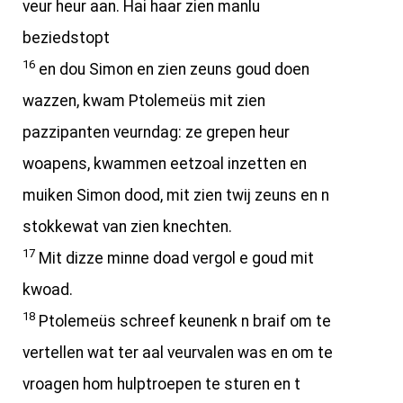
veur heur aan. Hai haar zien manlu
beziedstopt
16
en dou Simon en zien zeuns goud doen
wazzen, kwam Ptolemeüs mit zien
pazzipanten veurndag: ze grepen heur
woapens, kwammen eetzoal inzetten en
muiken Simon dood, mit zien twij zeuns en n
stokkewat van zien knechten.
17
Mit dizze minne doad vergol e goud mit
kwoad.
18
Ptolemeüs schreef keunenk n braif om te
vertellen wat ter aal veurvalen was en om te
vroagen hom hulptroepen te sturen en t