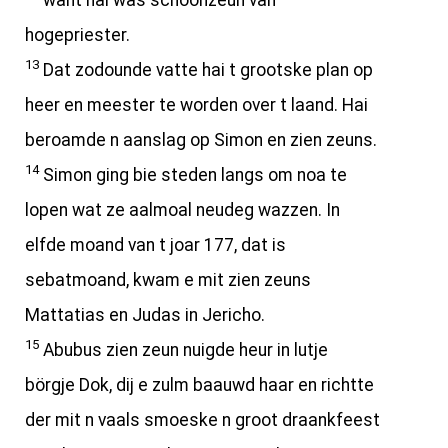
want hai was schoonzeun van
hogepriester.
13
Dat zodounde vatte hai t grootske plan op
heer en meester te worden over t laand. Hai
beroamde n aanslag op Simon en zien zeuns.
14
Simon ging bie steden langs om noa te
lopen wat ze aalmoal neudeg wazzen. In
elfde moand van t joar 177, dat is
sebatmoand, kwam e mit zien zeuns
Mattatias en Judas in Jericho.
15
Abubus zien zeun nuigde heur in lutje
börgje Dok, dij e zulm baauwd haar en richtte
der mit n vaals smoeske n groot draankfeest