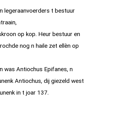
 legeraanvoerders t bestuur
traain,
skroon op kop. Heur bestuur en
rochde nog n haile zet ellèn op
n was Antiochus Epifanes, n
unenk Antiochus, dij giezeld west
nenk in t joar 137.