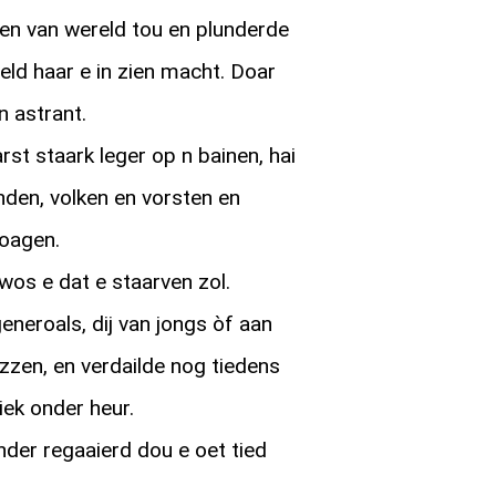
en van wereld tou en plunderde
reld haar e in zien macht. Doar
 astrant.
st staark leger op n bainen, hai
den, volken en vorsten en
roagen.
wos e dat e staarven zol.
eneroals, dij van jongs òf aan
zen, en verdailde nog tiedens
iek onder heur.
nder regaaierd dou e oet tied