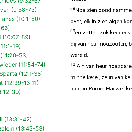
chides (9:32-57)
08
even (9:58-73)
Noa zien dood nammen
fanes (10:1-50)
over, elk in zien aigen kon
-66)
09
en zetten zok keunenk
I (10:67-89)
dij van heur noazoaten, b
11:1-19)
wereld.
 (11:20-53)
 wieder (11:54-74)
10
Ain van heur noazoate
Sparta (12:1-38)
minne kerel, zeun van ke
t (12:39-13:11)
haar in Rome. Hai wer keu
3:12-30)
I (13:31-42)
zalem (13:43-53)