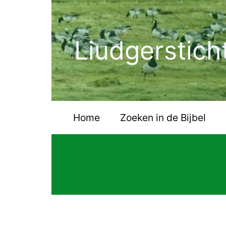
Ga
naar
de
Liudgerstich
inhoud
Home
Zoeken in de Bijbel