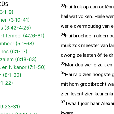
EÜS
03
Hai trok op aan oetènn
3:1-9)
hail wat volken. Haile we
nen (3:10-41)
wer e overmoudeg van en
s (3:42-4:25)
04
rt tempel (4:26-61)
Hai brochde n aldernoar
omheer (5:1-68)
muik zok meester van lan
nes (6:1-17)
dwong ze lasten òf te d
uzalem (6:18-63)
05
Mor dou wer e zaik en 
 en Nikanor (7:1-50)
06
Hai raip zien hoogste g
 (8:1-32)
:1-22)
mit hom grootbrocht waz
zien levent zien keunenkr
07
Twaalf joar haar Alexa
(9:23-31)
kwam.