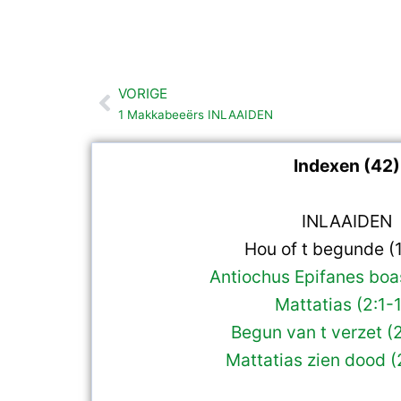
VORIGE
Vorige
1 Makkabeeërs INLAAIDEN
Indexen (42)
INLAAIDEN
Hou of t begunde (1
Antiochus Epifanes boas
Mattatias (2:1-
Begun van t verzet (
Mattatias zien dood (