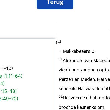
1 Makkabeeërs 01
01
Alexander van Macedoni
:1-10)
zien laand vandoan optr
 (1:11-64)
Perzen en Meden. Hai ver
14)
keunenk. Hai was dou al 
2:15-48)
02
Hai voerde n bult oorl
2:49-70)
brochde keunenks om.