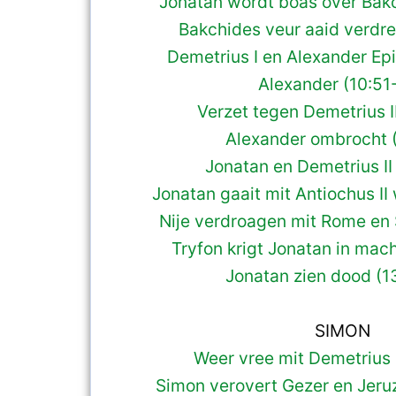
Jonatan wordt boas over Bak
Bakchides veur aaid verdr
Demetrius I en Alexander Epi
Alexander (10:51
Verzet tegen Demetrius I
Alexander ombrocht (
Jonatan en Demetrius II
Jonatan gaait mit Antiochus II
Nije verdroagen mit Rome en 
Tryfon krigt Jonatan in mach
Jonatan zien dood (1
SIMON
Weer vree mit Demetrius I
Simon verovert Gezer en Jeru