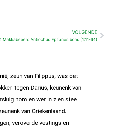
VOLGENDE
Volgende
1 Makkabeeërs Antiochus Epifanes boas (1:11-64)
ë, zeun van Filippus, was oet
okken tegen Darius, keunenk van
sluig hom en wer in zien stee
keunenk van Griekenlaand.
ogen, veroverde vestings en