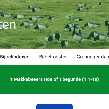
ten
Bijbelindexen
Bijbelrooster
Grunneger dai
1 Makkabeeërs Hou of t begunde (1:1-10)