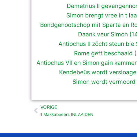
Demetrius II gevangenno
Simon brengt vree in t la
Bondgenootschop mit Sparta en Ro
Daank veur Simon (1
Antiochus II zöcht steun bie
Rome geft beschaaid (
Antiochus VII en Simon gain kamme
Kendebeüs wordt versloagen
Simon wordt vermoord 
VORIGE
Vorige
1 Makkabeeërs INLAAIDEN