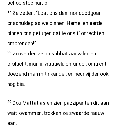
schoelstee nait òf.
37
Ze zeden: “Loat ons den mor doodgoan,
onschuldeg as we binnen! Hemel en eerde
binnen ons getugen dat ie ons t' onrechten
ombrengen!”
38
Zo werden ze op sabbat aanvalen en
ofslacht, manlu, vraauwlu en kinder, omtrent
doezend man mit nkander, en heur vij der ook
nog bie.
39
Dou Mattatias en zien pazzipanten dit aan
wait kwammen, trokken ze swaarde raauw
aan.