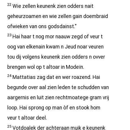
22
Wie zellen keunenk zien odders nait
geheurzoamen en wie zellen gain doembraid
ofwieken van ons godsdainst.”
23
Hai haar t nog mor naauw zegd of veur t
oog van elkenain kwam n Jeud noar veuren
tou dij volgens keunenk zien odders n ovver
brengen wol op t altoar in Modeïn.
24
Mattatias zag dat en wer roazend. Hai
begunde over aal zien leden te schudden van
aargernis en luit zien rechtmoatege gram vrij
loop. Hai sprong op man òf en stook hom
veur t altoar deel.
25
Votdoalek der achteraan muik e keunenk