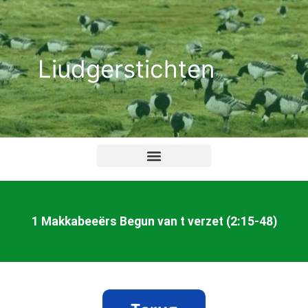
Ga
naar
de
Liudgerstichten
inhoud
1 Makkabeeërs Begun van t verzet (2:15-48)