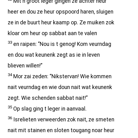
Mit n groot leger gingen ze achter heur
heer en dou ze heur opspoord haren, sluigen
ze in de buurt heur kaamp op. Ze muiken zok
kloar om heur op sabbat aan te valen
33
en raipen: “Nou is t genog! Kom veurndag
en dou wat keunenk zegt as ie in leven
blieven willen!”
34
Mor zai zeden: “Nikstervan! Wie kommen
nait veurndag en wie doun nait wat keunenk
zegt. Wie schenden sabbat nait!”
35
Op slag ging t leger in aanvaal.
36
Isrelieten verweerden zok nait, ze smeten
nait mit stainen en sloten tougang noar heur