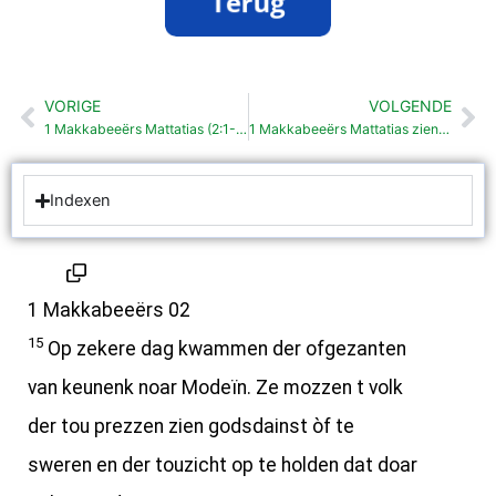
VORIGE
VOLGENDE
Vorige
Vo
1 Makkabeeërs Mattatias (2:1-14)
1 Makkabeeërs Mattatias zien dood (2:49-70)
Indexen
1 Makkabeeërs 02
15
Op zekere dag kwammen der ofgezanten
van keunenk noar Modeïn. Ze mozzen t volk
der tou prezzen zien godsdainst òf te
sweren en der touzicht op te holden dat doar