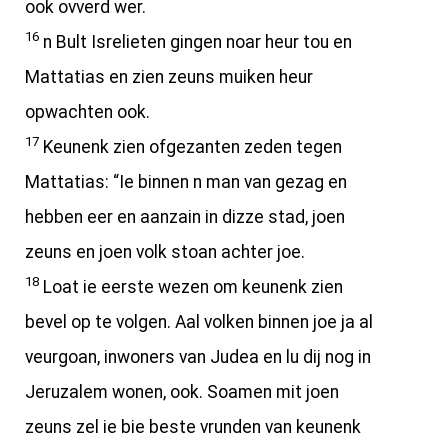
ook ovverd wer.
16
n Bult Isrelieten gingen noar heur tou en
Mattatias en zien zeuns muiken heur
opwachten ook.
17
Keunenk zien ofgezanten zeden tegen
Mattatias: “Ie binnen n man van gezag en
hebben eer en aanzain in dizze stad, joen
zeuns en joen volk stoan achter joe.
18
Loat ie eerste wezen om keunenk zien
bevel op te volgen. Aal volken binnen joe ja al
veurgoan, inwoners van Judea en lu dij nog in
Jeruzalem wonen, ook. Soamen mit joen
zeuns zel ie bie beste vrunden van keunenk