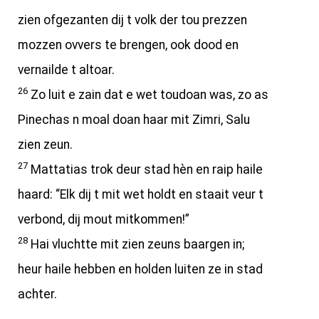
zien ofgezanten dij t volk der tou prezzen
mozzen ovvers te brengen, ook dood en
vernailde t altoar.
26
Zo luit e zain dat e wet toudoan was, zo as
Pinechas n moal doan haar mit Zimri, Salu
zien zeun.
27
Mattatias trok deur stad hèn en raip haile
haard: “Elk dij t mit wet holdt en staait veur t
verbond, dij mout mitkommen!”
28
Hai vluchtte mit zien zeuns baargen in;
heur haile hebben en holden luiten ze in stad
achter.