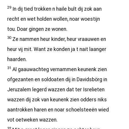
29
In dij tied trokken n haile bult dij zok aan
recht en wet holden wollen, noar woestijn
tou. Doar gingen ze wonen.
30
Ze nammen heur kinder, heur vraauwen en
heur vij mit. Want ze konden ja t nait laanger
haarden.
31
Al gaauwachteg vernammen keunenk zien
ofgezanten en soldoaten dij in Davidsbörg in
Jeruzalem legerd wazzen dat ter Isrelieten
wazzen dij zok van keunenk zien odders niks
aantrokken haren en noar schoelsteeën wied
vot oetweken wazzen.
32