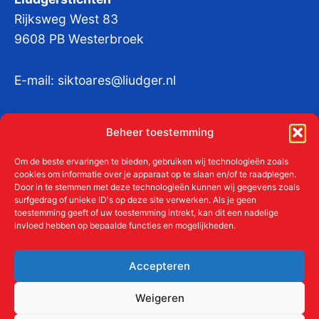
Rijksweg West 83
9608 PB Westerbroek
E-mail:
siktoares@liudger.nl
IBAN NL 48 INGB 0003 184345 tnv
Beheer toestemming
Liudgerstichten
KvKnr:
41011712
Om de beste ervaringen te bieden, gebruiken wij technologieën zoals
cookies om informatie over je apparaat op te slaan en/of te raadplegen.
Door in te stemmen met deze technologieën kunnen wij gegevens zoals
surfgedrag of unieke ID's op deze site verwerken. Als je geen
toestemming geeft of uw toestemming intrekt, kan dit een nadelige
Meer over de Liudgerstichten
invloed hebben op bepaalde functies en mogelijkheden.
Geschiedenis
Aanmelden als donateur
Accepteren
ANBI
Beleidsplan
Weigeren
Contact