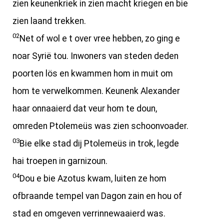
zien keunenkriek in zien macht kriegen en bie
zien laand trekken.
02
Net of wol e t over vree hebben, zo ging e
noar Syrië tou. Inwoners van steden deden
poorten lös en kwammen hom in muit om
hom te verwelkommen. Keunenk Alexander
haar onnaaierd dat veur hom te doun,
omreden Ptolemeüs was zien schoonvoader.
03
Bie elke stad dij Ptolemeüs in trok, legde
hai troepen in garnizoun.
04
Dou e bie Azotus kwam, luiten ze hom
ofbraande tempel van Dagon zain en hou of
stad en omgeven verrinnewaaierd was.