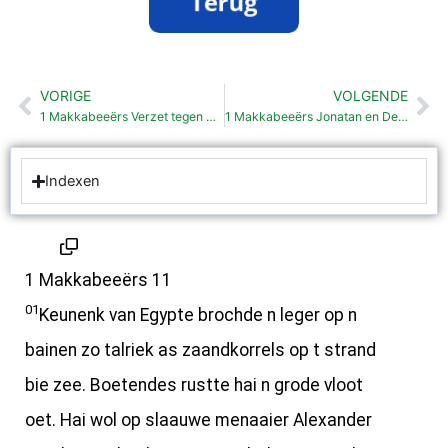
VORIGE
VOLGENDE
Vorige
Vo
1 Makkabeeërs Verzet tegen Demetrius II (10:67-89)
1 Makkabeeërs Jonatan en Demetrius II (11:20-53)
Indexen
1 Makkabeeërs 11
01
Keunenk van Egypte brochde n leger op n
bainen zo talriek as zaandkorrels op t strand
bie zee. Boetendes rustte hai n grode vloot
oet. Hai wol op slaauwe menaaier Alexander