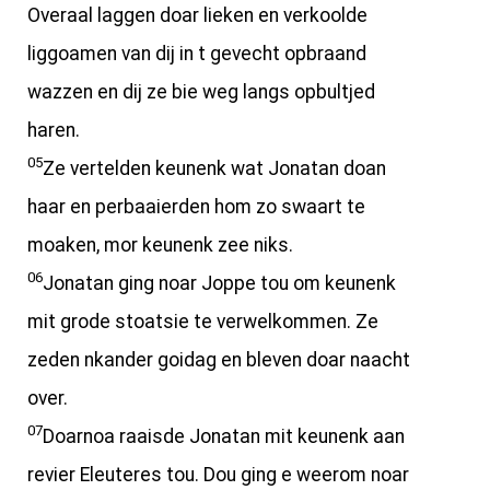
Overaal laggen doar lieken en verkoolde
liggoamen van dij in t gevecht opbraand
wazzen en dij ze bie weg langs opbultjed
haren.
05
Ze vertelden keunenk wat Jonatan doan
haar en perbaaierden hom zo swaart te
moaken, mor keunenk zee niks.
06
Jonatan ging noar Joppe tou om keunenk
mit grode stoatsie te verwelkommen. Ze
zeden nkander goidag en bleven doar naacht
over.
07
Doarnoa raaisde Jonatan mit keunenk aan
revier Eleuteres tou. Dou ging e weerom noar