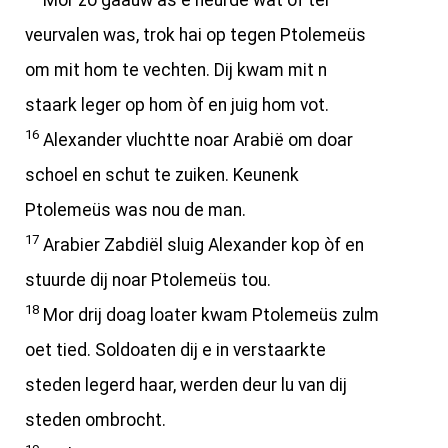
Mor zo gaauw as e heurde wat of ter
veurvalen was, trok hai op tegen Ptolemeüs
om mit hom te vechten. Dij kwam mit n
staark leger op hom òf en juig hom vot.
16
Alexander vluchtte noar Arabië om doar
schoel en schut te zuiken. Keunenk
Ptolemeüs was nou de man.
17
Arabier Zabdiël sluig Alexander kop òf en
stuurde dij noar Ptolemeüs tou.
18
Mor drij doag loater kwam Ptolemeüs zulm
oet tied. Soldoaten dij e in verstaarkte
steden legerd haar, werden deur lu van dij
steden ombrocht.