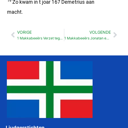
19
Zo kwam in t joar 167 Demetrius aan
macht.
VORIGE
VOLGENDE
Vorige
Vol
1 Makkabeeërs Verzet tegen Demetrius II (10:67-89)
1 Makkabeeërs Jonatan en Demetrius II (11:20-53)
Liudgerstichten