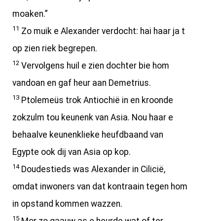
moaken.”
11
Zo muik e Alexander verdocht: hai haar ja t
op zien riek begrepen.
12
Vervolgens huil e zien dochter bie hom
vandoan en gaf heur aan Demetrius.
13
Ptolemeüs trok Antiochië in en kroonde
zokzulm tou keunenk van Asia. Nou haar e
behaalve keunenklieke heufdbaand van
Egypte ook dij van Asia op kop.
14
Doudestieds was Alexander in Cilicië,
omdat inwoners van dat kontraain tegen hom
in opstand kommen wazzen.
15