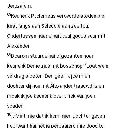
Jeruzalem.
08
Keunenk Ptolemeüs veroverde steden bie
kust langs aan Seleucië aan zee tou.
Ondertussen haar e nait veul gouds veur mit
Alexander.
09
Doarom stuurde hai ofgezanten noar
keunenk Demetrius mit bosschop: “Loat we n
verdrag sloeten. Den geef ik joe mien
dochter dij nou mit Alexander traauwd is en
moak ik joe keunenk over t riek van joen
voader.
10
t Muit mie dat ik hom mien dochter geven
heb, want hai het ja perbaaierd mie dood te