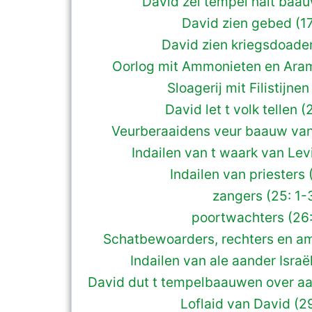
David zel tempel nait baau
David zien gebed (17
David zien kriegsdoaden
Oorlog mit Ammonieten en Aram
Sloagerij mit Filistijnen
David let t volk tellen (2
Veurberaaidens veur baauw van
Indailen van t waark van Lev
Indailen van priesters 
zangers (25: 1-
poortwachters (26:
Schatbewoarders, rechters en a
Indailen van ale aander Israë
David dut t tempelbaauwen over aa
Loflaid van David (2