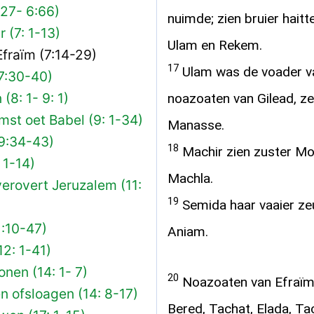
:27- 6:66)
nuimde; zien bruier haitt
 (7: 1-13)
Ulam en Rekem.
fraïm (7:14-29)
17
Ulam was de voader v
7:30-40)
8: 1- 9: 1)
noazoaten van Gilead, ze
st oet Babel (9: 1-34)
Manasse.
9:34-43)
18
Machir zien zuster Mol
 1-14)
Machla.
erovert Jeruzalem (11:
19
Semida haar vaaier zeu
1:10-47)
Aniam.
2: 1-41)
nen (14: 1- 7)
20
Noazoaten van Efraïm i
en ofsloagen (14: 8-17)
Bered, Tachat, Elada, Ta