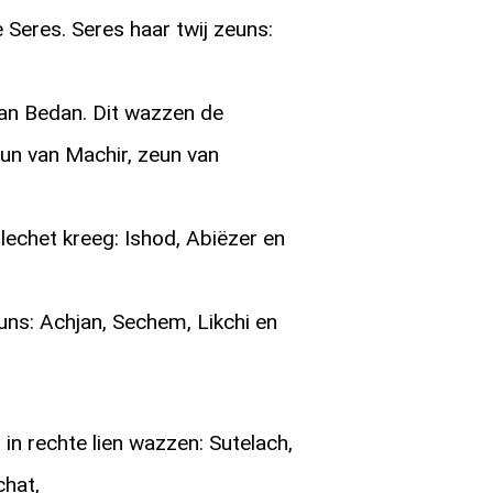
e Seres. Seres haar twij zeuns:
an Bedan. Dit wazzen de
un van Machir, zeun van
echet kreeg: Ishod, Abiëzer en
ns: Achjan, Sechem, Likchi en
n rechte lien wazzen: Sutelach,
chat,