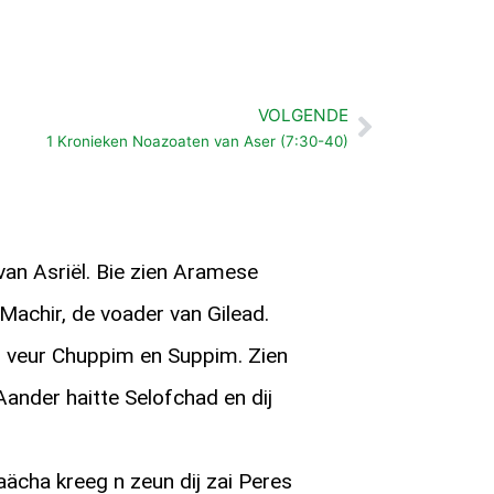
VOLGENDE
Volgende
1 Kronieken Noazoaten van Aser (7:30-40)
n Asriël. Bie zien Aramese
Machir, de voader van Gilead.
 veur Chuppim en Suppim. Zien
Aander haitte Selofchad en dij
ächa kreeg n zeun dij zai Peres