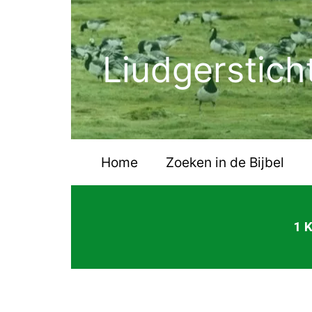
Ga
naar
de
Liudgerstich
inhoud
Home
Zoeken in de Bijbel
1 