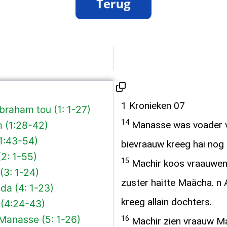
1 Kronieken 07
braham tou (1: 1-27)
14
 (1:28-42)
Manasse was voader va
1:43-54)
bievraauw kreeg hai nog 
2: 1-55)
15
Machir koos vraauwen
(3: 1-24)
zuster haitte Maächa. n 
da (4: 1-23)
kreeg allain dochters.
(4:24-43)
Manasse (5: 1-26)
16
Machir zien vraauw Ma