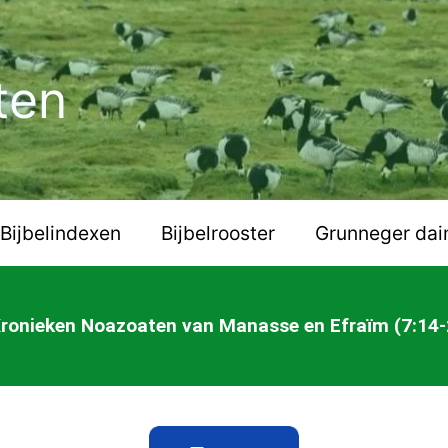
ten
Bijbelindexen
Bijbelrooster
Grunneger dai
Kronieken Noazoaten van Manasse en Efraïm (7:14-