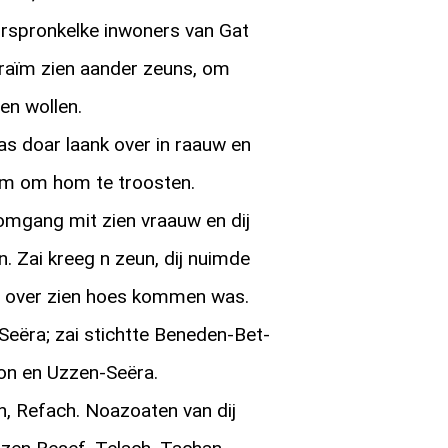
rspronkelke inwoners van Gat
fraïm zien aander zeuns, om
len wollen.
s doar laank over in raauw en
om om hom te troosten.
omgang mit zien vraauw en dij
 Zai kreeg n zeun, dij nuimde
ij over zien hoes kommen was.
Seëra; zai stichtte Beneden-Bet-
on en Uzzen-Seëra.
n, Refach. Noazoaten van dij