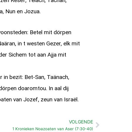
zzen Resef, Telach, Tachan,
a, Nun en Jozua.
oonsteden: Betel mit dörpen
aäran, in t westen Gezer, elk mit
er Sichem tot aan Ajja mit
in bezit: Bet-San, Taänach,
dörpen doaromtou. In aal dij
ten van Jozef, zeun van Israël.
VOLGENDE
Volgende
1 Kronieken Noazoaten van Aser (7:30-40)