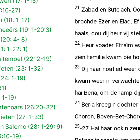
wen (17: 1-15)
21
Zabad en Sutelach. Oo
:16-27)
 (18: 1-17)
brochde Ezer en Elad, E
eeërs (19: 1-20:3)
haals, dou dij heur vij ste
 (20: 4- 8)
22
Heur voader Efraïm wa
1: 1-22: 1)
zien femilie kwam bie h
 tempel (22: 2-19)
23
ieten (23: 1-32)
Dij haar noatied weer 
(24: 1-19)
kwam weer in verwachten.
31)
hai Beria, om de ramp d
 1-19)
24
Beria kreeg n dochter 
mtenoars (26:20-32)
Choron, Boven-Bet-Chor
lieten (27: 1-33)
n Salomo (28: 1-29: 9)
25
-27 Hai haar ook n zeu
9:10-19)