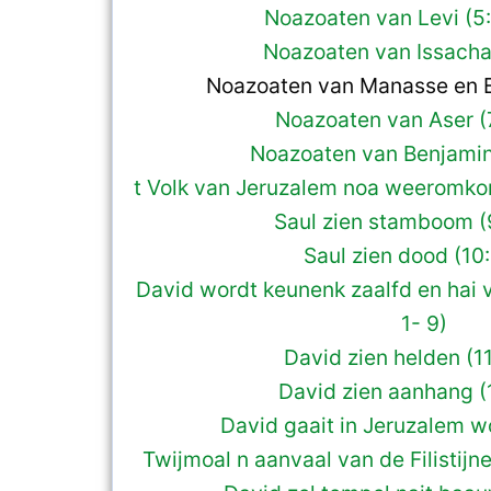
Noazoaten van Levi (5
Noazoaten van Issachar
Noazoaten van Manasse en E
Noazoaten van Aser (
Noazoaten van Benjamin (
t Volk van Jeruzalem noa weeromkom
Saul zien stamboom (
Saul zien dood (10:
David wordt keunenk zaalfd en hai v
1- 9)
David zien helden (1
David zien aanhang (1
David gaait in Jeruzalem wo
Twijmoal n aanvaal van de Filistijn