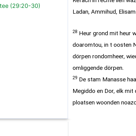
Refach in rechte lien wa
stee (29:20-30)
Ladan, Ammihud, Elisam
28
Heur grond mit heur w
doaromtou, in t oosten N
dörpen rondomheer, wied
omliggende dörpen.
29
De stam Manasse haar 
Megiddo en Dor, elk mit 
ploatsen woonden noazoa