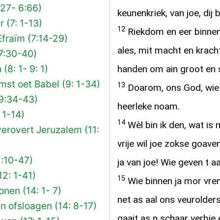
:27- 6:66)
keunenkriek, van joe, dij 
 (7: 1-13)
12
Riekdom en eer binnen
fraïm (7:14-29)
ales, mit macht en kracht
7:30-40)
8: 1- 9: 1)
handen om ain groot en 
st oet Babel (9: 1-34)
13
Doarom, ons God, wie 
9:34-43)
heerleke noam.
 1-14)
14
Wèl bin ik den, wat is 
erovert Jeruzalem (11:
vrije wil joe zokse goav
1:10-47)
ja van joe! Wie geven t a
2: 1-41)
15
Wie binnen ja mor vrem
nen (14: 1- 7)
net as aal ons veurolder
en ofsloagen (14: 8-17)
gaait as n schaar verbie 