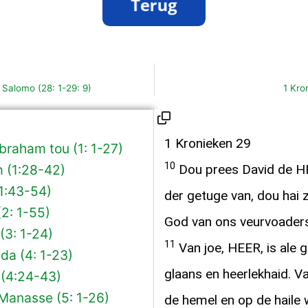
Salomo (28: 1-29: 9)
1 Kro
1 Kronieken 29
braham tou (1: 1-27)
10
 (1:28-42)
Dou prees David de HE
1:43-54)
der getuge van, dou hai 
2: 1-55)
God van ons veurvoaders,
(3: 1-24)
11
Van joe, HEER, is ale g
da (4: 1-23)
glaans en heerlekhaid. Van
(4:24-43)
Manasse (5: 1-26)
de hemel en op de haile w