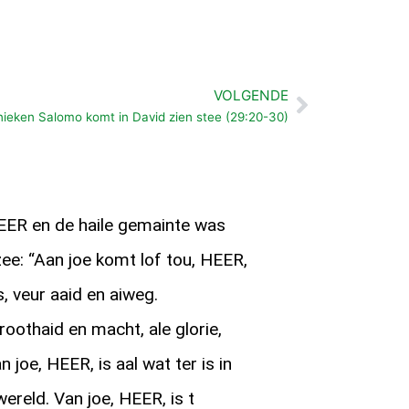
VOLGENDE
Volgende
nieken Salomo komt in David zien stee (29:20-30)
ER en de haile gemainte was
zee: “Aan joe komt lof tou, HEER,
 veur aaid en aiweg.
roothaid en macht, ale glorie,
 joe, HEER, is aal wat ter is in
ereld. Van joe, HEER, is t