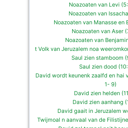
Noazoaten van Levi (5
Noazoaten van Issachar
Noazoaten van Manasse en E
Noazoaten van Aser (
Noazoaten van Benjamin (
t Volk van Jeruzalem noa weeromkom
Saul zien stamboom (
Saul zien dood (10:
David wordt keunenk zaalfd en hai v
1- 9)
David zien helden (1
David zien aanhang (1
David gaait in Jeruzalem wo
Twijmoal n aanvaal van de Filistijn