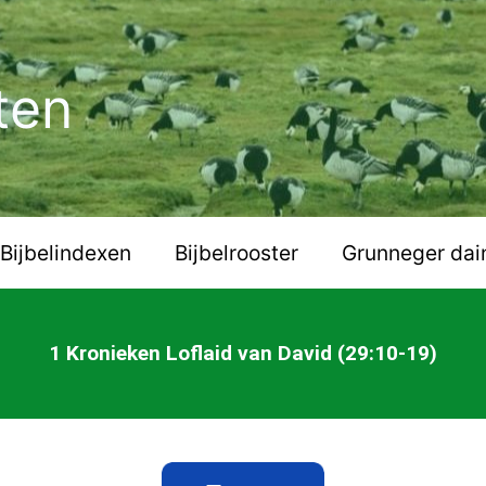
ten
Bijbelindexen
Bijbelrooster
Grunneger dai
1 Kronieken Loflaid van David (29:10-19)