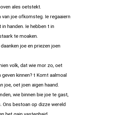
boven ales oetstekt.
 van joe ofkomsteg. Ie regaaiern
 in handen. Ie hebben t in
staark te moaken.
daanken joe en priezen joen
mien volk, dat wie mor zo, oet
en geven kinnen? t Komt aalmoal
an joe, oet joen aigen haand.
den, wie binnen bie joe te gast,
s. Ons bestoan op dizze wereld
en het gain vasteghaid.