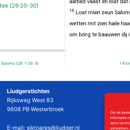
aaltied vaast en loat dat
stee (29:20-30)
19
Loat mien zeun Salomo
wetten mit zien haile haa
om börg te baauwen dij i
Salomo (28: 1-29: 9)
1 Kro
Liudgerstichten
Rijksweg West 83
9608 PB Westerbroek
Om de beste
informatie o
deze techno
E-mail:
siktoares@liudger.nl
verwerken. 