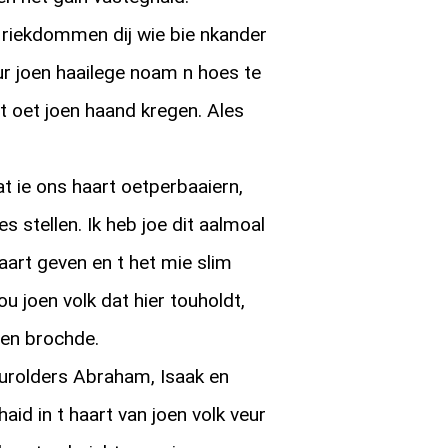
 riekdommen dij wie bie nkander
 joen haailege noam n hoes te
t oet joen haand kregen. Ales
at ie ons haart oetperbaaiern,
s stellen. Ik heb joe dit aalmoal
aart geven en t het mie slim
u joen volk dat hier touholdt,
aven brochde.
rolders Abraham, Isaak en
haid in t haart van joen volk veur