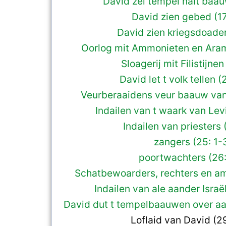
David zel tempel nait baau
David zien gebed (17
David zien kriegsdoaden
Oorlog mit Ammonieten en Aram
Sloagerij mit Filistijnen
David let t volk tellen (2
Veurberaaidens veur baauw van
Indailen van t waark van Lev
Indailen van priesters 
zangers (25: 1-
poortwachters (26:
Schatbewoarders, rechters en a
Indailen van ale aander Israë
David dut t tempelbaauwen over aa
Loflaid van David (2