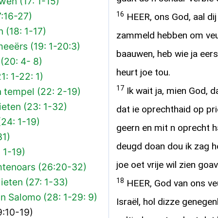
wen (17: 1-15)
16
:16-27)
HEER, ons God, aal dij
 (18: 1-17)
zammeld hebben om veur
eeërs (19: 1-20:3)
baauwen, heb wie ja eers
 (20: 4- 8)
heurt joe tou.
1: 1-22: 1)
17
Ik wait ja, mien God, d
 tempel (22: 2-19)
ieten (23: 1-32)
dat ie oprechthaid op prie
(24: 1-19)
geern en mit n oprecht h
31)
deugd doan dou ik zag ho
 1-19)
joe oet vrije wil zien go
mtenoars (26:20-32)
lieten (27: 1-33)
18
HEER, God van ons veu
n Salomo (28: 1-29: 9)
Israël, hol dizze genegen
9:10-19)