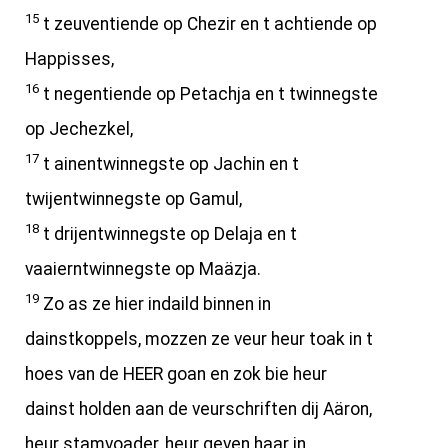
15
t zeuventiende op Chezir en t achtiende op
Happisses,
16
t negentiende op Petachja en t twinnegste
op Jechezkel,
17
t ainentwinnegste op Jachin en t
twijentwinnegste op Gamul,
18
t drijentwinnegste op Delaja en t
vaaierntwinnegste op Maäzja.
19
Zo as ze hier indaild binnen in
dainstkoppels, mozzen ze veur heur toak in t
hoes van de HEER goan en zok bie heur
dainst holden aan de veurschriften dij Aäron,
heur stamvoader, heur geven haar in