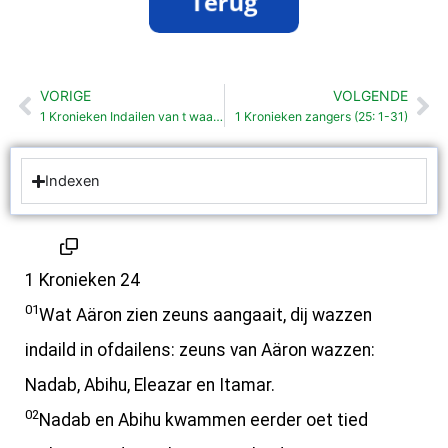
VORIGE
VOLGENDE
Vorige
Vo
1 Kronieken Indailen van t waark van Levieten (23: 1-32)
1 Kronieken zangers (25: 1-31)
Indexen
1 Kronieken 24
01
Wat Aäron zien zeuns aangaait, dij wazzen
indaild in ofdailens: zeuns van Aäron wazzen:
Nadab, Abihu, Eleazar en Itamar.
02
Nadab en Abihu kwammen eerder oet tied