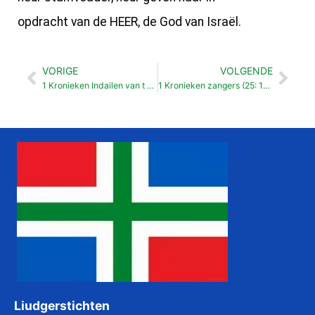
opdracht van de HEER, de God van Israël.
VORIGE
VOLGENDE
Vorige
Vol
1 Kronieken Indailen van t waark van Levieten (23: 1-32)
1 Kronieken zangers (25: 1-31)
Liudgerstichten