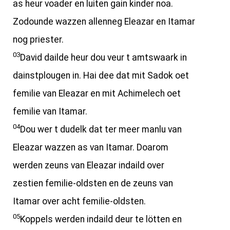
as heur voader en luiten gain kinder noa.
Zodounde wazzen allenneg Eleazar en Itamar
nog priester.
03
David dailde heur dou veur t amtswaark in
dainstplougen in. Hai dee dat mit Sadok oet
femilie van Eleazar en mit Achimelech oet
femilie van Itamar.
04
Dou wer t dudelk dat ter meer manlu van
Eleazar wazzen as van Itamar. Doarom
werden zeuns van Eleazar indaild over
zestien femilie-oldsten en de zeuns van
Itamar over acht femilie-oldsten.
05
Koppels werden indaild deur te lötten en