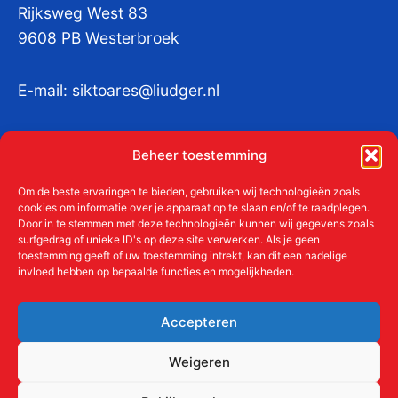
Rijksweg West 83
9608 PB Westerbroek
E-mail:
siktoares@liudger.nl
IBAN NL 48 INGB 0003 184345 tnv
Beheer toestemming
Liudgerstichten
KvKnr:
41011712
Om de beste ervaringen te bieden, gebruiken wij technologieën zoals
cookies om informatie over je apparaat op te slaan en/of te raadplegen.
Door in te stemmen met deze technologieën kunnen wij gegevens zoals
surfgedrag of unieke ID's op deze site verwerken. Als je geen
toestemming geeft of uw toestemming intrekt, kan dit een nadelige
Meer over de Liudgerstichten
invloed hebben op bepaalde functies en mogelijkheden.
Geschiedenis
Aanmelden als donateur
Accepteren
ANBI
Beleidsplan
Weigeren
Contact