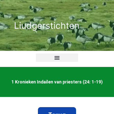
Ga
naar
de
Liudgerstichten
inhoud
1 Kronieken Indailen van priesters (24: 1-19)