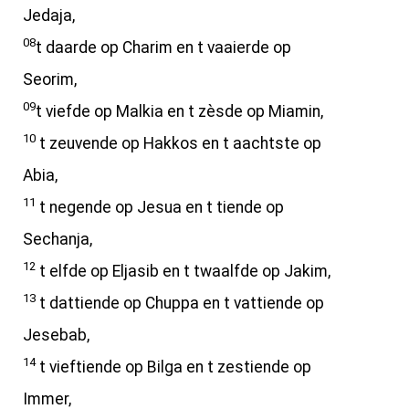
Jedaja,
08
t daarde op Charim en t vaaierde op
Seorim,
09
t viefde op Malkia en t zèsde op Miamin,
10
t zeuvende op Hakkos en t aachtste op
Abia,
11
t negende op Jesua en t tiende op
Sechanja,
12
t elfde op Eljasib en t twaalfde op Jakim,
13
t dattiende op Chuppa en t vattiende op
Jesebab,
14
t vieftiende op Bilga en t zestiende op
Immer,