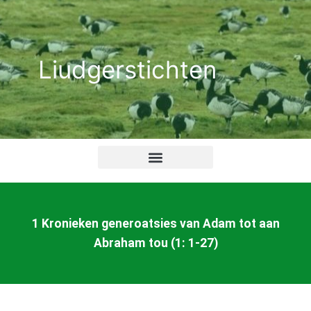
Ga
naar
de
Liudgerstichten
inhoud
1 Kronieken generoatsies van Adam tot aan
Abraham tou (1: 1-27)