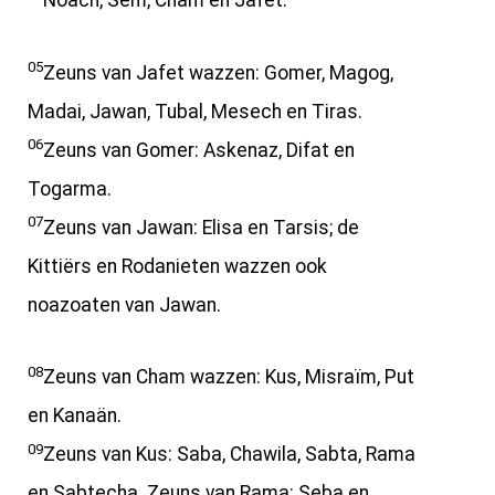
Noäch, Sem, Cham en Jafet.
05
Zeuns van Jafet wazzen: Gomer, Magog,
Madai, Jawan, Tubal, Mesech en Tiras.
06
Zeuns van Gomer: Askenaz, Difat en
Togarma.
07
Zeuns van Jawan: Elisa en Tarsis; de
Kittiërs en Rodanieten wazzen ook
noazoaten van Jawan.
08
Zeuns van Cham wazzen: Kus, Misraïm, Put
en Kanaän.
09
Zeuns van Kus: Saba, Chawila, Sabta, Rama
en Sabtecha. Zeuns van Rama: Seba en