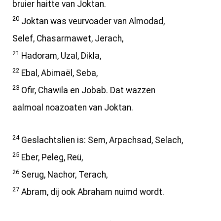
bruier haitte van Joktan.
20
Joktan was veurvoader van Almodad,
Selef, Chasarmawet, Jerach,
21
Hadoram, Uzal, Dikla,
22
Ebal, Abimaël, Seba,
23
Ofir, Chawila en Jobab. Dat wazzen
aalmoal noazoaten van Joktan.
24
Geslachtslien is: Sem, Arpachsad, Selach,
25
Eber, Peleg, Reü,
26
Serug, Nachor, Terach,
27
Abram, dij ook Abraham nuimd wordt.