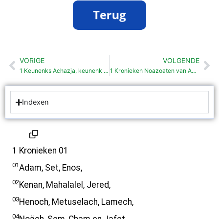
VORIGE
VOLGENDE
Vorige
Vo
1 Keunenks Achazja, keunenk van Israël (22:52-54)
1 Kronieken Noazoaten van Abraham (1:28-42)
Indexen
1 Kronieken 01
01
Adam, Set, Enos,
02
Kenan, Mahalalel, Jered,
03
Henoch, Metuselach, Lamech,
04