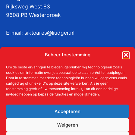
Rijksweg West 83
9608 PB Westerbroek
E-mail:
siktoares@liudger.nl
IBAN NL 48 INGB 0003 184345 tnv
Beheer toestemming
Liudgerstichten
KvKnr:
41011712
Om de beste ervaringen te bieden, gebruiken wij technologieën zoals
cookies om informatie over je apparaat op te slaan en/of te raadplegen.
Door in te stemmen met deze technologieën kunnen wij gegevens zoals
surfgedrag of unieke ID's op deze site verwerken. Als je geen
toestemming geeft of uw toestemming intrekt, kan dit een nadelige
Meer over de Liudgerstichten
invloed hebben op bepaalde functies en mogelijkheden.
Geschiedenis
Aanmelden als donateur
Accepteren
ANBI
Beleidsplan
Weigeren
Contact