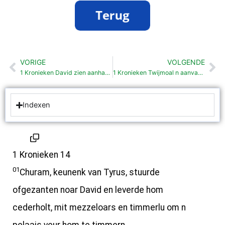
VORIGE
VOLGENDE
Vorige
Vo
1 Kronieken David zien aanhang (12: 1-41)
1 Kronieken Twijmoal n aanvaal van de Filistijnen ofsloagen (14: 8-17)
Indexen
1 Kronieken 14
01
Churam, keunenk van Tyrus, stuurde
ofgezanten noar David en leverde hom
cederholt, mit mezzeloars en timmerlu om n