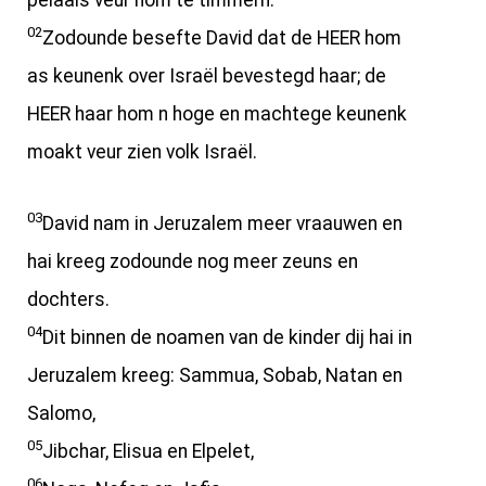
pelaais veur hom te timmern.
02
Zodounde besefte David dat de HEER hom
as keunenk over Israël bevestegd haar; de
HEER haar hom n hoge en machtege keunenk
moakt veur zien volk Israël.
03
David nam in Jeruzalem meer vraauwen en
hai kreeg zodounde nog meer zeuns en
dochters.
04
Dit binnen de noamen van de kinder dij hai in
Jeruzalem kreeg: Sammua, Sobab, Natan en
Salomo,
05
Jibchar, Elisua en Elpelet,
06