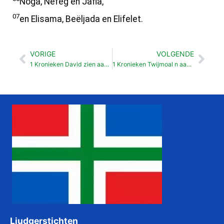
Noga, Nefeg en Jafia,
07
en Elisama, Beëljada en Elifelet.
VORIGE
VOLGENDE
Vorige
Vol
1 Kronieken David zien aanhang (12: 1-41)
1 Kronieken Twijmoal n aanvaal van de Filistijnen ofsloagen (14: 8-17)
Liudgerstichten