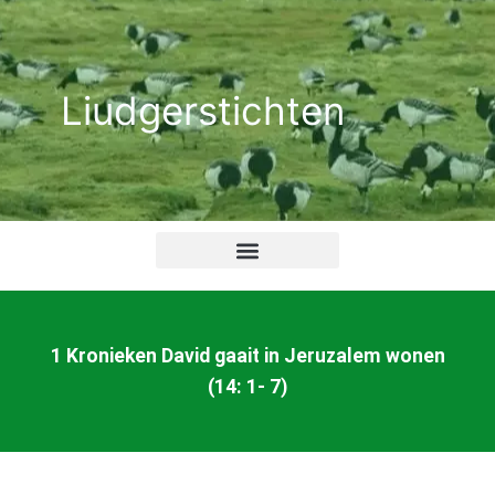
Ga
naar
de
Liudgerstichten
inhoud
1 Kronieken David gaait in Jeruzalem wonen
(14: 1- 7)