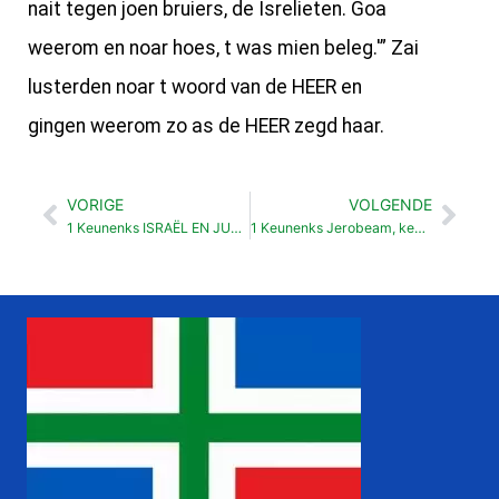
nait tegen joen bruiers, de Isrelieten. Goa
weerom en noar hoes, t was mien beleg.'” Zai
lusterden noar t woord van de HEER en
gingen weerom zo as de HEER zegd haar.
VORIGE
VOLGENDE
Vorige
Vol
1 Keunenks ISRAËL EN JUDA
1 Keunenks Jerobeam, keunenk van Israël (12:25-32)