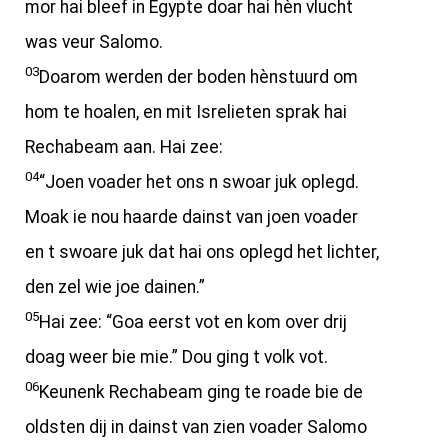
mor hai bleef in Egypte doar hai hèn vlucht
was veur Salomo.
03
Doarom werden der boden hènstuurd om
hom te hoalen, en mit Isrelieten sprak hai
Rechabeam aan. Hai zee:
04
“Joen voader het ons n swoar juk oplegd.
Moak ie nou haarde dainst van joen voader
en t swoare juk dat hai ons oplegd het lichter,
den zel wie joe dainen.”
05
Hai zee: “Goa eerst vot en kom over drij
doag weer bie mie.” Dou ging t volk vot.
06
Keunenk Rechabeam ging te roade bie de
oldsten dij in dainst van zien voader Salomo