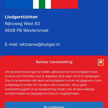
Liudgerstichten
Rijksweg West 83
9608 PB Westerbroek
E-mail:
siktoares@liudger.nl
IBAN NL 48 INGB 0003 184345 tnv
Beheer toestemming
Liudgerstichten
KvKnr:
41011712
Om de beste ervaringen te bieden, gebruiken wij technologieën zoals
cookies om informatie over je apparaat op te slaan en/of te raadplegen.
Door in te stemmen met deze technologieën kunnen wij gegevens zoals
surfgedrag of unieke ID's op deze site verwerken. Als je geen
toestemming geeft of uw toestemming intrekt, kan dit een nadelige
Meer over de Liudgerstichten
invloed hebben op bepaalde functies en mogelijkheden.
Geschiedenis
Aanmelden als donateur
Accepteren