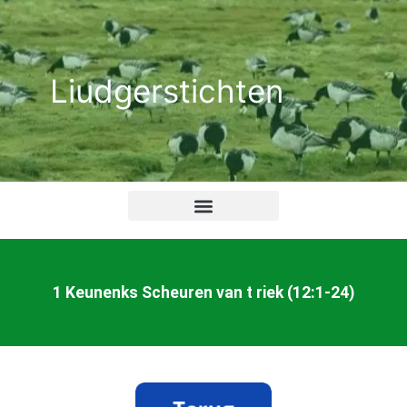
Ga
naar
de
Liudgerstichten
inhoud
1 Keunenks Scheuren van t riek (12:1-24)