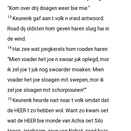
“Kom over drij doagen weer bie mie.”
13
Keunenk gaf aan t volk n vraid antwoord.
Road dij oldsten hom geven haren sluig hai in
de wind.
14
Hai zee wat jongkerels hom roaden haren:
“Mien voader het joe n swoar juk oplegd, mor
ik zel joe t juk nog swoarder moaken. Mien
voader het joe sloagen mit swepen, mor ik
zel joe sloagen mit schorpiounen!'”
15
Keunenk heurde nait noar t volk omdat dat
de HEER t zo hebben wol. Want zo kwam oet
wat de HEER bie monde van Achia oet Silo