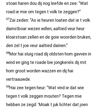
stoan haren dou dij nog leefde en zee: “Wat
road ie mie om tegen t volk te zeggen?”
07
Zai zeden: “As ie heuren loaten dat ie t volk
dainstboar wezen willen, aaltied veur heur
kloarstoan zellen en de goie woorden bruken,
den zel t joe veur aaltied dainen.”
08
Mor hai sluig road dij oldsten hom gavven in
wind en ging te roade bie jongkerels dij mit
hom groot worden wazzen en dij hai
vertraauwde.
09
Hai zee tegen heur: “Wat vind ie dat wie
tegen t volk zeggen mouten? Tegen mie
hebben ze zegd: 'Moak t juk lichter dat joen