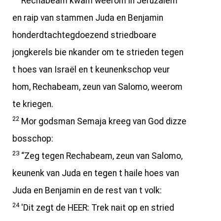
Rechabeam kwam weerom in Jeruzalem
en raip van stammen Juda en Benjamin
honderdtachtegdoezend striedboare
jongkerels bie nkander om te strieden tegen
t hoes van Israël en t keunenkschop veur
hom, Rechabeam, zeun van Salomo, weerom
te kriegen.
22
Mor godsman Semaja kreeg van God dizze
bosschop:
23
“Zeg tegen Rechabeam, zeun van Salomo,
keunenk van Juda en tegen t haile hoes van
Juda en Benjamin en de rest van t volk:
24
'Dit zegt de HEER: Trek nait op en stried