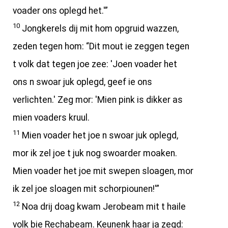
voader ons oplegd het.'”
10
Jongkerels dij mit hom opgruid wazzen,
zeden tegen hom: “Dit mout ie zeggen tegen
t volk dat tegen joe zee: 'Joen voader het
ons n swoar juk oplegd, geef ie ons
verlichten.' Zeg mor: 'Mien pink is dikker as
mien voaders kruul.
11
Mien voader het joe n swoar juk oplegd,
mor ik zel joe t juk nog swoarder moaken.
Mien voader het joe mit swepen sloagen, mor
ik zel joe sloagen mit schorpiounen!'”
12
Noa drij doag kwam Jerobeam mit t haile
volk bie Rechabeam. Keunenk haar ja zegd: