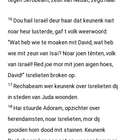
tegen Jerobeam, zeun van Nebat, zegd haar.
16
Dou hail Israël deur haar dat keunenk nait
noar heur lusterde, gaf t volk weerwoord:
“Wat heb wie te moaken mit David, wat heb
wie mit zeun van Isaï? Noar joen tènten, volk
van Israël! Red joe mor mit joen aigen hoes,
David!” Isrelieten broken op.
17
Rechabeam wer keunenk over Isrelieten dij
in steden van Juda woonden.
18
Hai stuurde Adoram, opzichter over
herendainsten, noar Isrelieten, mor dij
gooiden hom dood mit stainen. Keunenk