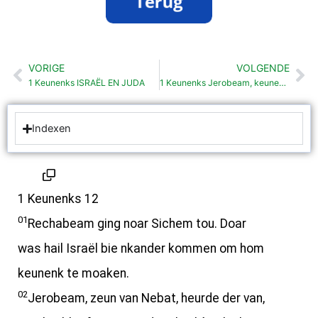
VORIGE
VOLGENDE
Vorige
Vo
1 Keunenks ISRAËL EN JUDA
1 Keunenks Jerobeam, keunenk van Israël (12:25-32)
Indexen
1 Keunenks 12
01
Rechabeam ging noar Sichem tou. Doar
was hail Israël bie nkander kommen om hom
keunenk te moaken.
02
Jerobeam, zeun van Nebat, heurde der van,