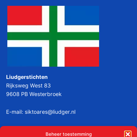
Liudgerstichten
Rijksweg West 83
9608 PB Westerbroek
E-mail:
siktoares@liudger.nl
IBAN NL 48 INGB 0003 184345 tnv
Beheer toestemming