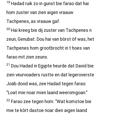
19
Hadad ruik zo in gunst bie farao dat hai
hom zuster van zien aigen vraauw
Tachpenes, as vraauw gaf.
20
Hai kreeg bie dij zuster van Tachpenes n
zeun, Genubat. Dou hai van bòrst òf was, het
Tachpenes hom grootbrocht in t hoes van
farao mit zien zeuns.
21
Dou Hadad in Egypte heurde dat David bie
zien veurvoaders rustte en dat legeroverste
Joäb dood was, zee Hadad tegen farao:
“Loat mie noar mien laand weeromgoan.”
22
Farao zee tegen hom: “Wat komstoe bie
mie te kòrt dastoe noar dien aigen laand