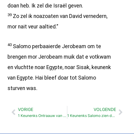
doan heb. Ik zel die Israël geven.
39
Zo zel ik noazoaten van David vernedern,
mor nait veur aaltied.”
40
Salomo perbaaierde Jerobeam om te
brengen mor Jerobeam muik dat e votkwam
en vluchtte noar Egypte, noar Sisak, keunenk
van Egypte. Hai bleef doar tot Salomo
sturven was.
VORIGE
VOLGENDE
Vorige
Vol
1 Keunenks Ontraauw van Salomo (11:1-13)
1 Keunenks Salomo zien dood (11:41-43)