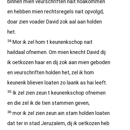
binnen mien veurschriften nait noakommen
en hebben mien rechtsregels nait opvolgd,
doar zien voader David zok aal aan holden
het.
34
Mor ik zel hom t keunenkschop nait
haildaal ofnemen. Om mien knecht David dij
ik oetkozen haar en dij zok aan mien geboden
en veurschriften holden het, zel ik hom
keunenk blieven loaten zo laank as hai leeft.
35
Ik zel zien zeun t keunenkschop ofnemen
en die zel ik de tien stammen geven,
36
mor ik zel zien zeun ain stam holden loaten
dat ter in stad Jeruzalem, dij ik oetkozen heb