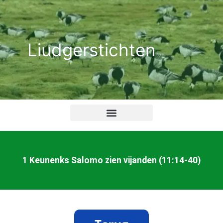
Ga
naar
de
Liudgerstichten
inhoud
1 Keunenks Salomo zien vijanden (11:14-40)