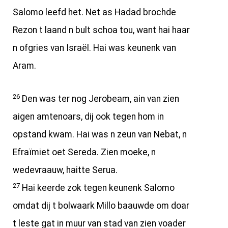
Salomo leefd het. Net as Hadad brochde
Rezon t laand n bult schoa tou, want hai haar
n ofgries van Israël. Hai was keunenk van
Aram.
26
Den was ter nog Jerobeam, ain van zien
aigen amtenoars, dij ook tegen hom in
opstand kwam. Hai was n zeun van Nebat, n
Efraïmiet oet Sereda. Zien moeke, n
wedevraauw, haitte Serua.
27
Hai keerde zok tegen keunenk Salomo
omdat dij t bolwaark Millo baauwde om doar
t leste gat in muur van stad van zien voader