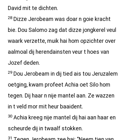
David mit te dichten.
28
Dizze Jerobeam was doar n goie kracht
bie. Dou Salomo zag dat dizze jongkerel veul
waark verzette, muik hai hom opzichter over
aalmoal dij herendainsten veur t hoes van
Jozef deden.
29
Dou Jerobeam in dij tied ais tou Jeruzalem
oetging, kwam profeet Achia oet Silo hom
tegen. Dij haar n nije mantel aan. Ze wazzen
in t veld mor mit heur baaident.
30
Achia kreeg nije mantel dij hai aan haar en
scheurde dij in twaalf stokken.
31
Tegen Jerobeam zee hai: “Neem tien van