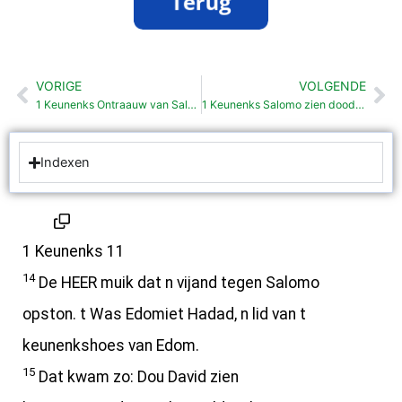
VORIGE
VOLGENDE
Vorige
Vo
1 Keunenks Ontraauw van Salomo (11:1-13)
1 Keunenks Salomo zien dood (11:41-43)
Indexen
1 Keunenks 11
14
De HEER muik dat n vijand tegen Salomo
opston. t Was Edomiet Hadad, n lid van t
keunenkshoes van Edom.
15
Dat kwam zo: Dou David zien