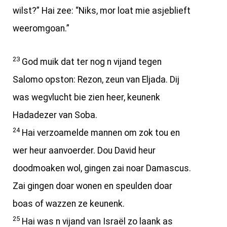
wilst?” Hai zee: “Niks, mor loat mie asjeblieft
weeromgoan.”
23
God muik dat ter nog n vijand tegen
Salomo opston: Rezon, zeun van Eljada. Dij
was wegvlucht bie zien heer, keunenk
Hadadezer van Soba.
24
Hai verzoamelde mannen om zok tou en
wer heur aanvoerder. Dou David heur
doodmoaken wol, gingen zai noar Damascus.
Zai gingen doar wonen en speulden doar
boas of wazzen ze keunenk.
25
Hai was n vijand van Israël zo laank as