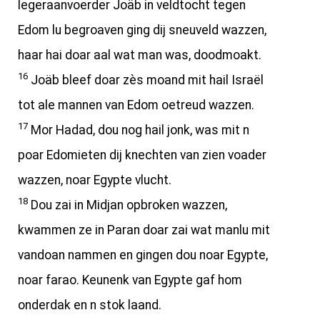
legeraanvoerder Joäb in veldtocht tegen
Edom lu begroaven ging dij sneuveld wazzen,
haar hai doar aal wat man was, doodmoakt.
16
Joäb bleef doar zès moand mit hail Israël
tot ale mannen van Edom oetreud wazzen.
17
Mor Hadad, dou nog hail jonk, was mit n
poar Edomieten dij knechten van zien voader
wazzen, noar Egypte vlucht.
18
Dou zai in Midjan opbroken wazzen,
kwammen ze in Paran doar zai wat manlu mit
vandoan nammen en gingen dou noar Egypte,
noar farao. Keunenk van Egypte gaf hom
onderdak en n stok laand.