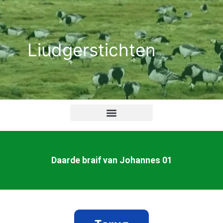
Ga
naar
de
Liudgerstichten
inhoud
Daarde braif van Johannes 01