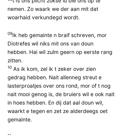
t Is ons plicht zokse lu bie ons op te
nemen. Zo waark we der aan mit dat
woarhaid verkundegd wordt.
09
Ik heb gemainte n braif schreven, mor
Diotrefes wil niks mit ons van doun
hebben. Hai wil zulm geern op eerste rang
zitten.
10
As ik kom, zel ik t zeker over zien
gedrag hebben. Nait allenneg streut e
lasterproatjes over ons rond, mor of t nog
nait mooi genog is, de bruiers wil e ook nait
in hoes hebben. En dij dat aal doun wil,
waarkt e tegen en zet ze alderdeegs oet
gemainte.