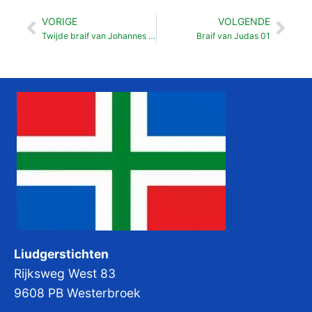
VORIGE
VOLGENDE
Vorige
Vol
Twijde braif van Johannes 01
Braif van Judas 01
Liudgerstichten
Rijksweg West 83
9608 PB Westerbroek