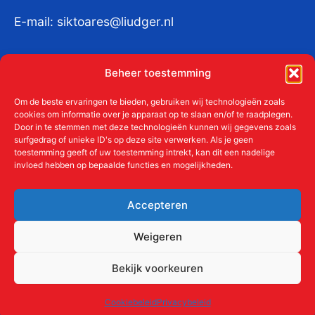
E-mail:
siktoares@liudger.nl
IBAN NL 48 INGB 0003 184345 tnv
Beheer toestemming
Liudgerstichten
KvKnr:
41011712
Om de beste ervaringen te bieden, gebruiken wij technologieën zoals
cookies om informatie over je apparaat op te slaan en/of te raadplegen.
Door in te stemmen met deze technologieën kunnen wij gegevens zoals
surfgedrag of unieke ID's op deze site verwerken. Als je geen
toestemming geeft of uw toestemming intrekt, kan dit een nadelige
Meer over de Liudgerstichten
invloed hebben op bepaalde functies en mogelijkheden.
Geschiedenis
Aanmelden als donateur
Accepteren
ANBI
Beleidsplan
Weigeren
Contact
Bekijk voorkeuren
Links
Cookiebeleid
Privacybeleid