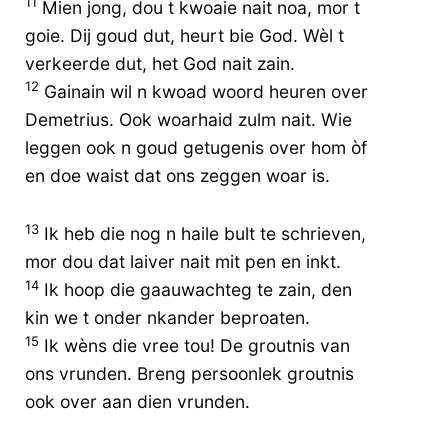
11
Mien jong, dou t kwoaie nait noa, mor t
goie. Dij goud dut, heurt bie God. Wèl t
verkeerde dut, het God nait zain.
12
Gainain wil n kwoad woord heuren over
Demetrius. Ook woarhaid zulm nait. Wie
leggen ook n goud getugenis over hom òf
en doe waist dat ons zeggen woar is.
13
Ik heb die nog n haile bult te schrieven,
mor dou dat laiver nait mit pen en inkt.
14
Ik hoop die gaauwachteg te zain, den
kin we t onder nkander beproaten.
15
Ik wèns die vree tou! De groutnis van
ons vrunden. Breng persoonlek groutnis
ook over aan dien vrunden.