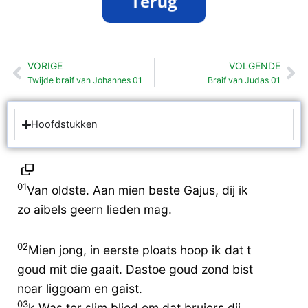
VORIGE
VOLGENDE
Vorige
Vo
Twijde braif van Johannes 01
Braif van Judas 01
Hoofdstukken
01
Van oldste. Aan mien beste Gajus, dij ik
zo aibels geern lieden mag.
02
Mien jong, in eerste ploats hoop ik dat t
goud mit die gaait. Dastoe goud zond bist
noar liggoam en gaist.
03
k Was ter slim blied om dat bruiers dij