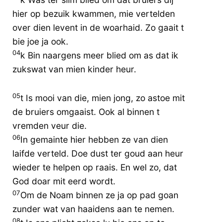
hier op bezuik kwammen, mie vertelden
over dien levent in de woarhaid. Zo gaait t
bie joe ja ook.
04
k Bin naargens meer blied om as dat ik
zukswat van mien kinder heur.
05
t Is mooi van die, mien jong, zo astoe mit
de bruiers omgaaist. Ook al binnen t
vremden veur die.
06
In gemainte hier hebben ze van dien
laifde verteld. Doe dust ter goud aan heur
wieder te helpen op raais. En wel zo, dat
God doar mit eerd wordt.
07
Om de Noam binnen ze ja op pad goan
zunder wat van haaidens aan te nemen.
08