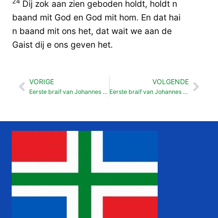
24
Dij zok aan zien geboden holdt, holdt n
baand mit God en God mit hom. En dat hai
n baand mit ons het, dat wait we aan de
Gaist dij e ons geven het.
VORIGE
VOLGENDE
Vorige
Vol
Eerste braif van Johannes 02
Eerste braif van Johannes 04