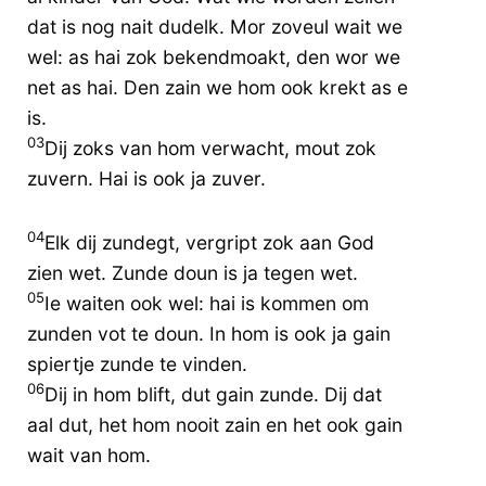
dat is nog nait dudelk. Mor zoveul wait we
wel: as hai zok bekendmoakt, den wor we
net as hai. Den zain we hom ook krekt as e
is.
03
Dij zoks van hom verwacht, mout zok
zuvern. Hai is ook ja zuver.
04
Elk dij zundegt, vergript zok aan God
zien wet. Zunde doun is ja tegen wet.
05
Ie waiten ook wel: hai is kommen om
zunden vot te doun. In hom is ook ja gain
spiertje zunde te vinden.
06
Dij in hom blift, dut gain zunde. Dij dat
aal dut, het hom nooit zain en het ook gain
wait van hom.