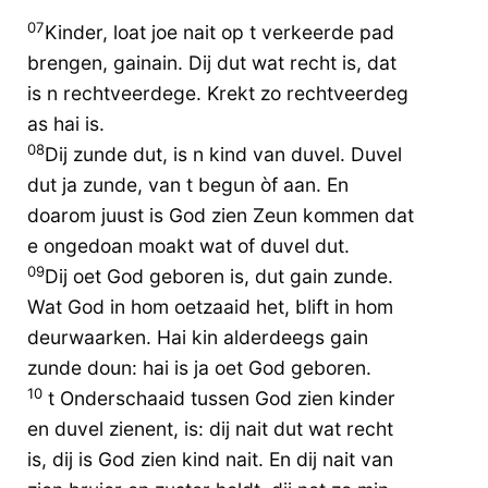
07
Kinder, loat joe nait op t verkeerde pad
brengen, gainain. Dij dut wat recht is, dat
is n rechtveerdege. Krekt zo rechtveerdeg
as hai is.
08
Dij zunde dut, is n kind van duvel. Duvel
dut ja zunde, van t begun òf aan. En
doarom juust is God zien Zeun kommen dat
e ongedoan moakt wat of duvel dut.
09
Dij oet God geboren is, dut gain zunde.
Wat God in hom oetzaaid het, blift in hom
deurwaarken. Hai kin alderdeegs gain
zunde doun: hai is ja oet God geboren.
10
t Onderschaaid tussen God zien kinder
en duvel zienent, is: dij nait dut wat recht
is, dij is God zien kind nait. En dij nait van