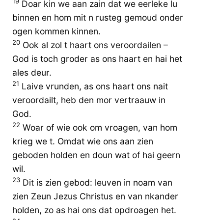
19
Doar kin we aan zain dat we eerleke lu
binnen en hom mit n rusteg gemoud onder
ogen kommen kinnen.
20
Ook al zol t haart ons veroordailen –
God is toch groder as ons haart en hai het
ales deur.
21
Laive vrunden, as ons haart ons nait
veroordailt, heb den mor vertraauw in
God.
22
Woar of wie ook om vroagen, van hom
krieg we t. Omdat wie ons aan zien
geboden holden en doun wat of hai geern
wil.
23
Dit is zien gebod: leuven in noam van
zien Zeun Jezus Christus en van nkander
holden, zo as hai ons dat opdroagen het.