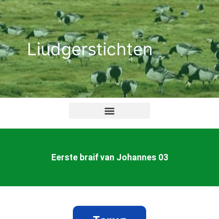
Ga
naar
de
Liudgerstichten
inhoud
Eerste braif van Johannes 03