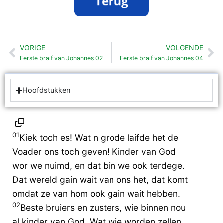
VORIGE
VOLGENDE
Vorige
Vo
Eerste braif van Johannes 02
Eerste braif van Johannes 04
Hoofdstukken
01
Kiek toch es! Wat n grode laifde het de
Voader ons toch geven! Kinder van God
wor we nuimd, en dat bin we ook terdege.
Dat wereld gain wait van ons het, dat komt
omdat ze van hom ook gain wait hebben.
02
Beste bruiers en zusters, wie binnen nou
al kinder van God. Wat wie worden zellen