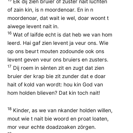
Elk dij zien bruier of zuster nait luchten
of zain kin, is n moordenoar. En in n
moordenoar, dat wait ie wel, doar woont t
aiwege levent nait in.
16
Wat of laifde echt is dat heb we van hom
leerd. Hai gaf zien levent ja veur ons. Wie
op ons beurt mouten zodounde ook ons
levent geven veur ons bruiers en zusters.
17
Dij roem in sènten zit en zugt dat zien
bruier der krap bie zit zunder dat e doar
hait of kold van wordt: hou kin God van
hom holden blieven? Dat kin toch nait!
18
Kinder, as we van nkander holden willen,
mout wie t nait bie woord en proat loaten,
mor veur echte doadzoaken zörgen.