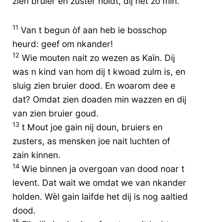
zien bruier en zuster holdt, dij net zo min.
11
Van t begun òf aan heb ie bosschop
heurd: geef om nkander!
12
Wie mouten nait zo wezen as Kaïn. Dij
was n kind van hom dij t kwoad zulm is, en
sluig zien bruier dood. En woarom dee e
dat? Omdat zien doaden min wazzen en dij
van zien bruier goud.
13
t Mout joe gain nij doun, bruiers en
zusters, as mensken joe nait luchten of
zain kinnen.
14
Wie binnen ja overgoan van dood noar t
levent. Dat wait we omdat we van nkander
holden. Wèl gain laifde het dij is nog aaltied
dood.
15