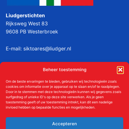
Liudgerstichten
Rijksweg West 83
9608 PB Westerbroek
E-mail:
siktoares@liudger.nl
IBAN NL 48 INGB 0003 184345 tnv
Beheer toestemming
Liudgerstichten
KvKnr:
41011712
Om de beste ervaringen te bieden, gebruiken wij technologieën zoals
cookies om informatie over je apparaat op te slaan en/of te raadplegen.
Door in te stemmen met deze technologieën kunnen wij gegevens zoals
surfgedrag of unieke ID's op deze site verwerken. Als je geen
toestemming geeft of uw toestemming intrekt, kan dit een nadelige
Meer over de Liudgerstichten
invloed hebben op bepaalde functies en mogelijkheden.
Geschiedenis
Aanmelden als donateur
Accepteren
ANBI