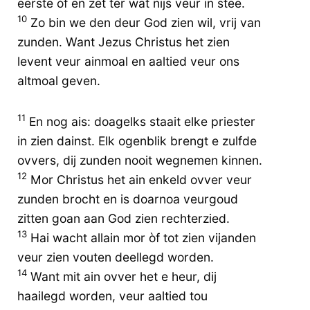
eerste òf en zet ter wat nijs veur in stee.
10
Zo bin we den deur God zien wil, vrij van
zunden. Want Jezus Christus het zien
levent veur ainmoal en aaltied veur ons
altmoal geven.
11
En nog ais: doagelks staait elke priester
in zien dainst. Elk ogenblik brengt e zulfde
ovvers, dij zunden nooit wegnemen kinnen.
12
Mor Christus het ain enkeld ovver veur
zunden brocht en is doarnoa veurgoud
zitten goan aan God zien rechterzied.
13
Hai wacht allain mor òf tot zien vijanden
veur zien vouten deellegd worden.
14
Want mit ain ovver het e heur, dij
haailegd worden, veur aaltied tou