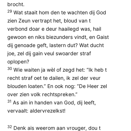
brocht.
29
Wat staait hom den te wachten dij God
zien Zeun vertrapt het, bloud van t
verbond doar e deur haailegd was, hail
gewoon en niks biezunders vindt, en Gaist
dij genoade geft, lastern dut? Wat ducht
joe, zel dij gain veul swoarder straf
oplopen?
30
Wie waiten ja wèl of zegd het: “Ik heb t
recht straf oet te dailen, ik zel der veur
blouden loaten.” En ook nog: “De Heer zel
over zien volk rechtspreken.”
31
As ain in handen van God, dij leeft,
vervaalt: aldervrezelkst!
32
Denk ais weerom aan vrouger, dou t