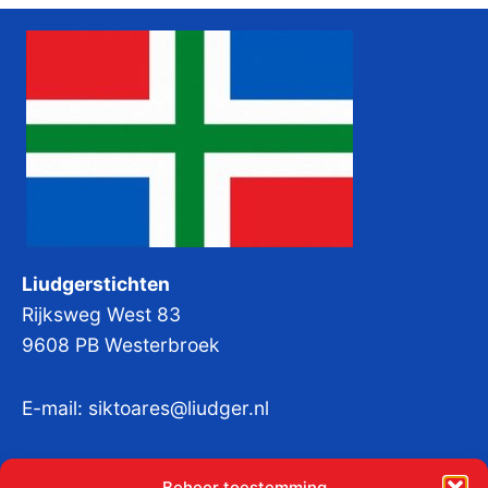
Liudgerstichten
Rijksweg West 83
9608 PB Westerbroek
E-mail:
siktoares@liudger.nl
IBAN NL 48 INGB 0003 184345 tnv
Beheer toestemming