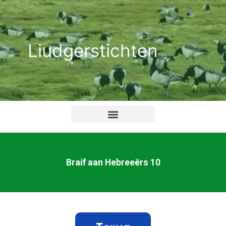
Ga
naar
de
Liudgerstichten
inhoud
Braif aan Hebreeërs 10