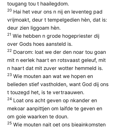
tougang tou t haailegdom.
20
Hai het veur ons n nij en leventeg pad
vrijmoakt, deur t tempelgedien hèn, dat is:
deur zien liggoam hèn.
21
Wie hebben n grode hogepriester dij
over Gods hoes aansteld is.
22
Doarom: loat we der den noar tou goan
mit n eerlek haart en rotsvaast geleuf, mit
n haart dat mit zuver wotter hemmeld is.
23
Wie mouten aan wat we hopen en
belieden stief vastholden, want God dij ons
t touzegd het, is te vertraauwen.
24
Loat ons acht geven op nkander en
mekoar aanpittjen om laifde te geven en
om goie waarken te doun.
25
Wie mouten nait oet ons bieainkomsten