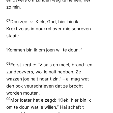
zo min.
07
Dou zee ik: 'Kiek, God, hier bin ik.'
Krekt zo as in boukrol over mie schreven
staait:
'Kommen bin ik om joen wil te doun.'”
08
Eerst zegt e: “Vlaais en meel, brand- en
zundeovvers, wol ie nait hebben. Ze
wazzen joe nait noar t zin,” – al mag wet
den ook veurschrieven dat ze brocht
worden mouten.
09
Mor loater het e zegd: “Kiek, hier bin ik
om te doun wat ie willen.” Hai schaft t