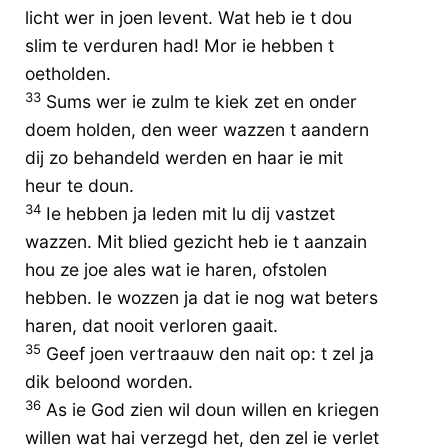
licht wer in joen levent. Wat heb ie t dou
slim te verduren had! Mor ie hebben t
oetholden.
33
Sums wer ie zulm te kiek zet en onder
doem holden, den weer wazzen t aandern
dij zo behandeld werden en haar ie mit
heur te doun.
34
Ie hebben ja leden mit lu dij vastzet
wazzen. Mit blied gezicht heb ie t aanzain
hou ze joe ales wat ie haren, ofstolen
hebben. Ie wozzen ja dat ie nog wat beters
haren, dat nooit verloren gaait.
35
Geef joen vertraauw den nait op: t zel ja
dik beloond worden.
36
As ie God zien wil doun willen en kriegen
willen wat hai verzegd het, den zel ie verlet