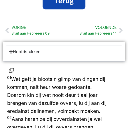
VORIGE
VOLGENDE
Vorige
Vo
Braif aan Hebreeërs 09
Braif aan Hebreeërs 11
Hoofdstukken
01
Wet geft ja bloots n glimp van dingen dij
kommen, nait heur woare gedoante.
Doarom kin dij wet nooit deur t aal joar
brengen van dezulfde ovvers, lu dij aan dij
eredainst dailnemen, volmoakt moaken.
02
Aans haren ze dij ovverdainsten ja wel
overgeven. Lu dij dij ovvers brengen,