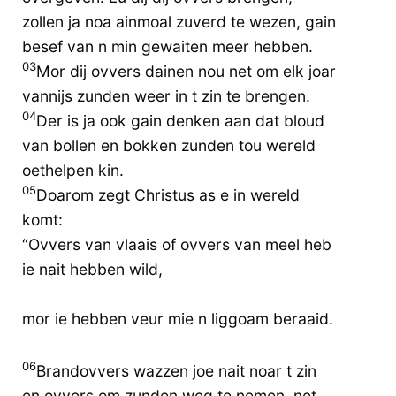
zollen ja noa ainmoal zuverd te wezen, gain
besef van n min gewaiten meer hebben.
03
Mor dij ovvers dainen nou net om elk joar
vannijs zunden weer in t zin te brengen.
04
Der is ja ook gain denken aan dat bloud
van bollen en bokken zunden tou wereld
oethelpen kin.
05
Doarom zegt Christus as e in wereld
komt:
“Ovvers van vlaais of ovvers van meel heb
ie nait hebben wild,
mor ie hebben veur mie n liggoam beraaid.
06
Brandovvers wazzen joe nait noar t zin
en ovvers om zunden weg te nemen, net