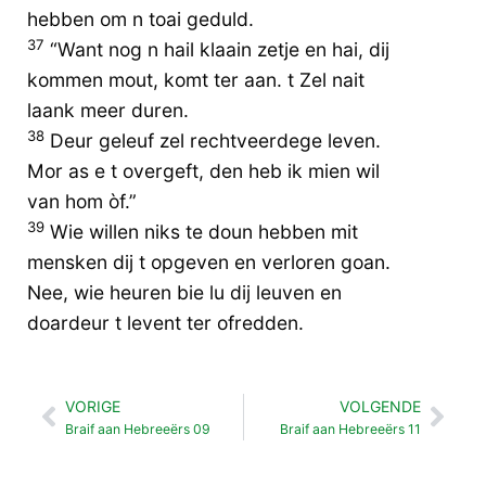
hebben om n toai geduld.
37
“Want nog n hail klaain zetje en hai, dij
kommen mout, komt ter aan. t Zel nait
laank meer duren.
38
Deur geleuf zel rechtveerdege leven.
Mor as e t overgeft, den heb ik mien wil
van hom òf.”
39
Wie willen niks te doun hebben mit
mensken dij t opgeven en verloren goan.
Nee, wie heuren bie lu dij leuven en
doardeur t levent ter ofredden.
VORIGE
VOLGENDE
Vorige
Vol
Braif aan Hebreeërs 09
Braif aan Hebreeërs 11