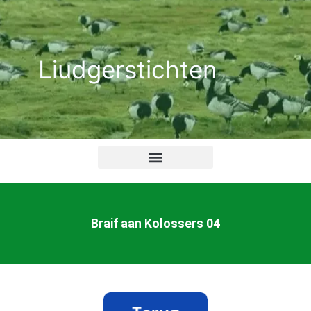
Ga
naar
de
Liudgerstichten
inhoud
Braif aan Kolossers 04