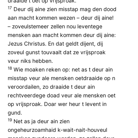
draaide t oet op vrijsproak.
17
Deur dij aine zien misstap mag den dood
aan macht kommen wezen – deur dij aine!
– zoveulstemeer zellen nou leventege
mensken aan macht kommen deur dij aine:
Jezus Christus. En dat geldt dijent, dij
zoveul gunst touvaalt dat ze vrijsproak
veur niks hebben.
18
Wie moaken reken op: net as t deur ain
misstap veur ale mensken oetdraaide op n
veroordailen, zo draaide t deur ain
rechtveerdege doad veur ale mensken oet
op vrijsproak. Doar wer heur t levent in
gund.
19
Net as ja deur ain zien
ongeheurzoamhaid k-wait-nait-houveul