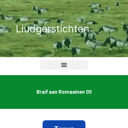
Ga
naar
de
Liudgerstichten
inhoud
Braif aan Romaainen 05