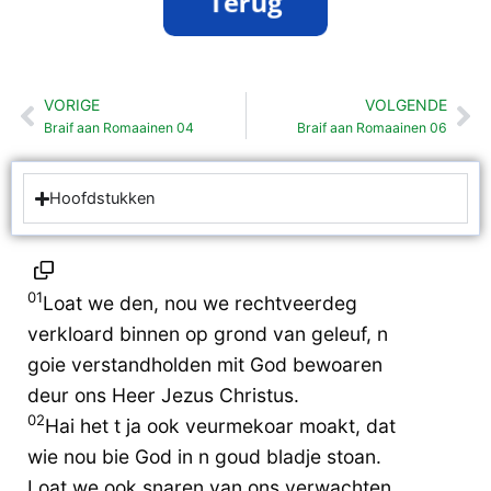
VORIGE
VOLGENDE
Vorige
Vo
Braif aan Romaainen 04
Braif aan Romaainen 06
Hoofdstukken
01
Loat we den, nou we rechtveerdeg
verkloard binnen op grond van geleuf, n
goie verstandholden mit God bewoaren
deur ons Heer Jezus Christus.
02
Hai het t ja ook veurmekoar moakt, dat
wie nou bie God in n goud bladje stoan.
Loat we ook snaren van ons verwachten