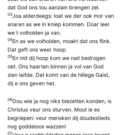
dat God ons tou aanzain brengen zel.
03
Joa alderdeegs: loat we der ook mor van
snaren as we in kniep kommen. Doar leer
we t volholden ja van.
04
En as we volholden, moakt dat ons flink.
Dat geft ons weer hoop.
05
En mit dij hoop kom we nait bedrogen
oet. Ons haarten binnen ja vol van God
zien laifde. Dat komt van de hillege Gaist,
dij e ons geven het.
06
Dou wie ja nog niks biezetten konden, is
Christus veur ons sturven. Mout ie es
begriepen: veur mensken dij doudestieds
nog goddeloos wazzen!
07
Veur n rechtvéérdeg mensk joen levent