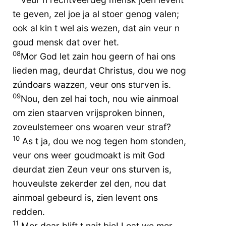
te geven, zel joe ja al stoer genog valen;
ook al kin t wel ais wezen, dat ain veur n
goud mensk dat over het.
08
Mor God let zain hou geern of hai ons
lieden mag, deurdat Christus, dou we nog
zúndoars wazzen, veur ons sturven is.
09
Nou, den zel hai toch, nou wie ainmoal
om zien staarven vrijsproken binnen,
zoveulstemeer ons woaren veur straf?
10
As t ja, dou we nog tegen hom stonden,
veur ons weer goudmoakt is mit God
deurdat zien Zeun veur ons sturven is,
houveulste zekerder zel den, nou dat
ainmoal gebeurd is, zien levent ons
redden.
11
Mor doar blift t nait bie! Loat we mor