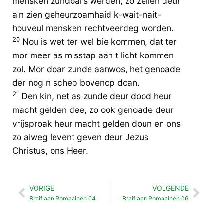
mensken zundoars werden, zo zellen deur
ain zien geheurzoamhaid k-wait-nait-
houveul mensken rechtveerdeg worden.
20
Nou is wet ter wel bie kommen, dat ter
mor meer as misstap aan t licht kommen
zol. Mor doar zunde aanwos, het genoade
der nog n schep bovenop doan.
21
Den kin, net as zunde deur dood heur
macht gelden dee, zo ook genoade deur
vrijsproak heur macht gelden doun en ons
zo aiweg levent geven deur Jezus
Christus, ons Heer.
VORIGE
VOLGENDE
Vorige
Vol
Braif aan Romaainen 04
Braif aan Romaainen 06