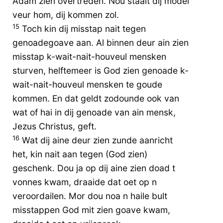
Adam zien overtreden. Nou staait dij model
veur hom, dij kommen zol.
15
Toch kin dij misstap nait tegen
genoadegoave aan. Al binnen deur ain zien
misstap k-wait-nait-houveul mensken
sturven, helftemeer is God zien genoade k-
wait-nait-houveul mensken te goude
kommen. En dat geldt zodounde ook van
wat of hai in dij genoade van ain mensk,
Jezus Christus, geft.
16
Wat dij aine deur zien zunde aanricht
het, kin nait aan tegen (God zien)
geschenk. Dou ja op dij aine zien doad t
vonnes kwam, draaide dat oet op n
veroordailen. Mor dou noa n haile bult
misstappen God mit zien goave kwam,