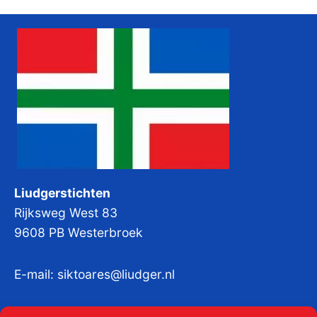
Liudgerstichten
Rijksweg West 83
9608 PB Westerbroek
E-mail:
siktoares@liudger.nl
IBAN NL 48 INGB 0003 184345 tnv