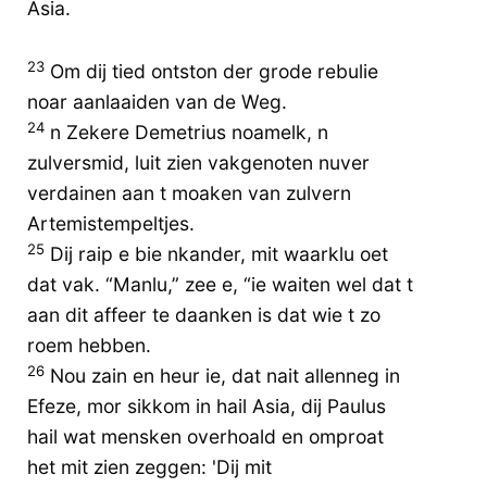
Asia.
23
Om dij tied ontston der grode rebulie
noar aanlaaiden van de Weg.
24
n Zekere Demetrius noamelk, n
zulversmid, luit zien vakgenoten nuver
verdainen aan t moaken van zulvern
Artemistempeltjes.
25
Dij raip e bie nkander, mit waarklu oet
dat vak. “Manlu,” zee e, “ie waiten wel dat t
aan dit affeer te daanken is dat wie t zo
roem hebben.
26
Nou zain en heur ie, dat nait allenneg in
Efeze, mor sikkom in hail Asia, dij Paulus
hail wat mensken overhoald en omproat
het mit zien zeggen: 'Dij mit