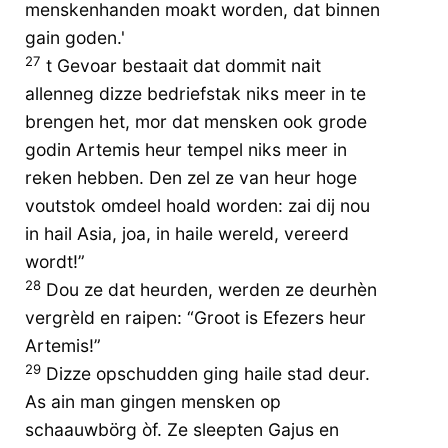
menskenhanden moakt worden, dat binnen
gain goden.'
27
t Gevoar bestaait dat dommit nait
allenneg dizze bedriefstak niks meer in te
brengen het, mor dat mensken ook grode
godin Artemis heur tempel niks meer in
reken hebben. Den zel ze van heur hoge
voutstok omdeel hoald worden: zai dij nou
in hail Asia, joa, in haile wereld, vereerd
wordt!”
28
Dou ze dat heurden, werden ze deurhèn
vergrèld en raipen: “Groot is Efezers heur
Artemis!”
29
Dizze opschudden ging haile stad deur.
As ain man gingen mensken op
schaauwbörg òf. Ze sleepten Gajus en