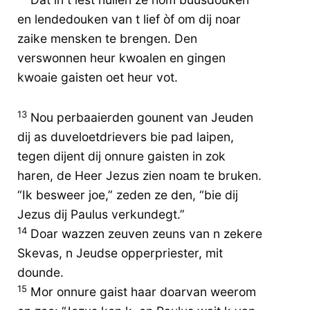
en lendedouken van t lief òf om dij noar
zaike mensken te brengen. Den
verswonnen heur kwoalen en gingen
kwoaie gaisten oet heur vot.
13
Nou perbaaierden gounent van Jeuden
dij as duveloetdrievers bie pad laipen,
tegen dijent dij onnure gaisten in zok
haren, de Heer Jezus zien noam te bruken.
“Ik besweer joe,” zeden ze den, “bie dij
Jezus dij Paulus verkundegt.”
14
Doar wazzen zeuven zeuns van n zekere
Skevas, n Jeudse opperpriester, mit
dounde.
15
Mor onnure gaist haar doarvan weerom