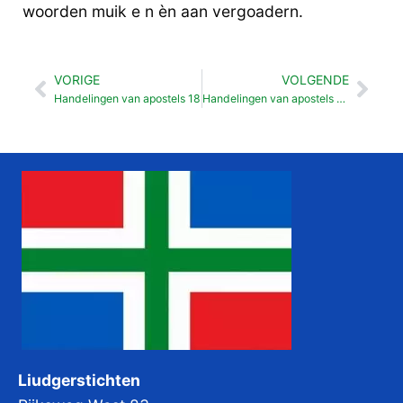
woorden muik e n èn aan vergoadern.
VORIGE
VOLGENDE
Vorige
Vol
Handelingen van apostels 18
Handelingen van apostels 20
Liudgerstichten