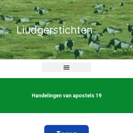
Ga
naar
de
Liudgerstichten
inhoud
Handelingen van apostels 19