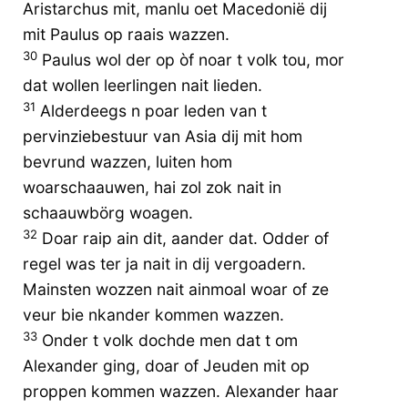
Aristarchus mit, manlu oet Macedonië dij
mit Paulus op raais wazzen.
30
Paulus wol der op òf noar t volk tou, mor
dat wollen leerlingen nait lieden.
31
Alderdeegs n poar leden van t
pervinziebestuur van Asia dij mit hom
bevrund wazzen, luiten hom
woarschaauwen, hai zol zok nait in
schaauwbörg woagen.
32
Doar raip ain dit, aander dat. Odder of
regel was ter ja nait in dij vergoadern.
Mainsten wozzen nait ainmoal woar of ze
veur bie nkander kommen wazzen.
33
Onder t volk dochde men dat t om
Alexander ging, doar of Jeuden mit op
proppen kommen wazzen. Alexander haar