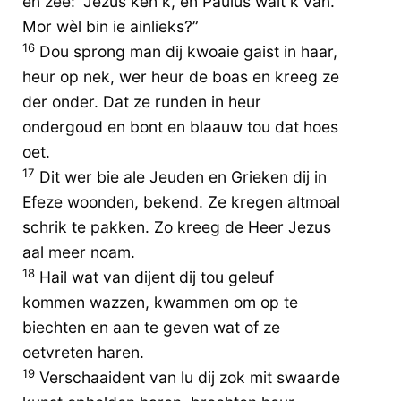
en zee: “Jezus ken k, en Paulus wait k van.
Mor wèl bin ie ainlieks?”
16
Dou sprong man dij kwoaie gaist in haar,
heur op nek, wer heur de boas en kreeg ze
der onder. Dat ze runden in heur
ondergoud en bont en blaauw tou dat hoes
oet.
17
Dit wer bie ale Jeuden en Grieken dij in
Efeze woonden, bekend. Ze kregen altmoal
schrik te pakken. Zo kreeg de Heer Jezus
aal meer noam.
18
Hail wat van dijent dij tou geleuf
kommen wazzen, kwammen om op te
biechten en aan te geven wat of ze
oetvreten haren.
19
Verschaaident van lu dij zok mit swaarde