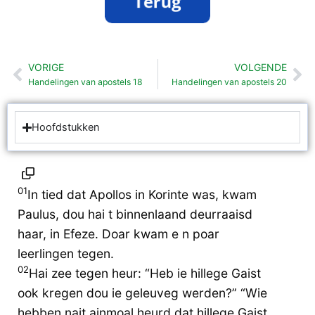
VORIGE
VOLGENDE
Vorige
Vo
Handelingen van apostels 18
Handelingen van apostels 20
Hoofdstukken
01
In tied dat Apollos in Korinte was, kwam
Paulus, dou hai t binnenlaand deurraaisd
haar, in Efeze. Doar kwam e n poar
leerlingen tegen.
02
Hai zee tegen heur: “Heb ie hillege Gaist
ook kregen dou ie geleuveg werden?” “Wie
hebben nait ainmoal heurd dat hillege Gaist