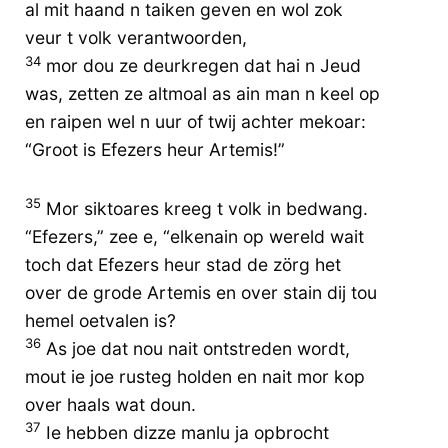
al mit haand n taiken geven en wol zok
veur t volk verantwoorden,
34
mor dou ze deurkregen dat hai n Jeud
was, zetten ze altmoal as ain man n keel op
en raipen wel n uur of twij achter mekoar:
“Groot is Efezers heur Artemis!”
35
Mor siktoares kreeg t volk in bedwang.
“Efezers,” zee e, “elkenain op wereld wait
toch dat Efezers heur stad de zörg het
over de grode Artemis en over stain dij tou
hemel oetvalen is?
36
As joe dat nou nait ontstreden wordt,
mout ie joe rusteg holden en nait mor kop
over haals wat doun.
37
Ie hebben dizze manlu ja opbrocht