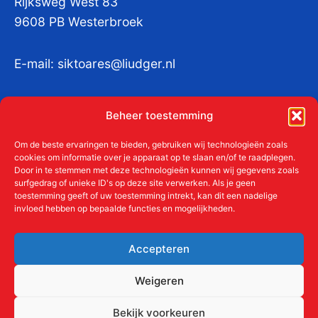
Rijksweg West 83
9608 PB Westerbroek
E-mail:
siktoares@liudger.nl
IBAN NL 48 INGB 0003 184345 tnv
Beheer toestemming
Liudgerstichten
KvKnr:
41011712
Om de beste ervaringen te bieden, gebruiken wij technologieën zoals
cookies om informatie over je apparaat op te slaan en/of te raadplegen.
Door in te stemmen met deze technologieën kunnen wij gegevens zoals
surfgedrag of unieke ID's op deze site verwerken. Als je geen
toestemming geeft of uw toestemming intrekt, kan dit een nadelige
Meer over de Liudgerstichten
invloed hebben op bepaalde functies en mogelijkheden.
Geschiedenis
Aanmelden als donateur
Accepteren
ANBI
Beleidsplan
Weigeren
Contact
Bekijk voorkeuren