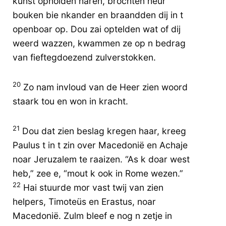
kunst opholden haren, brochten heur
bouken bie nkander en braandden dij in t
openboar op. Dou zai optelden wat of dij
weerd wazzen, kwammen ze op n bedrag
van fieftegdoezend zulverstokken.
20
Zo nam invloud van de Heer zien woord
staark tou en won in kracht.
21
Dou dat zien beslag kregen haar, kreeg
Paulus t in t zin over Macedonië en Achaje
noar Jeruzalem te raaizen. “As k doar west
heb,” zee e, “mout k ook in Rome wezen.”
22
Hai stuurde mor vast twij van zien
helpers, Timoteüs en Erastus, noar
Macedonië. Zulm bleef e nog n zetje in