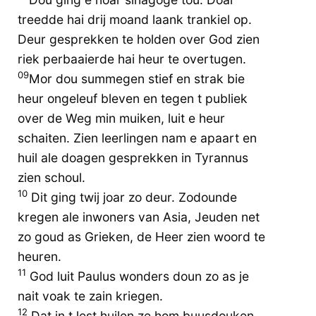
treedde hai drij moand laank trankiel op.
Deur gesprekken te holden over God zien
riek perbaaierde hai heur te overtugen.
09
Mor dou summegen stief en strak bie
heur ongeleuf bleven en tegen t publiek
over de Weg min muiken, luit e heur
schaiten. Zien leerlingen nam e apaart en
huil ale doagen gesprekken in Tyrannus
zien schoul.
10
Dit ging twij joar zo deur. Zodounde
kregen ale inwoners van Asia, Jeuden net
zo goud as Grieken, de Heer zien woord te
heuren.
11
God luit Paulus wonders doun zo as je
nait voak te zain kriegen.
12
Dat in t lest huilen ze hom buusdouken