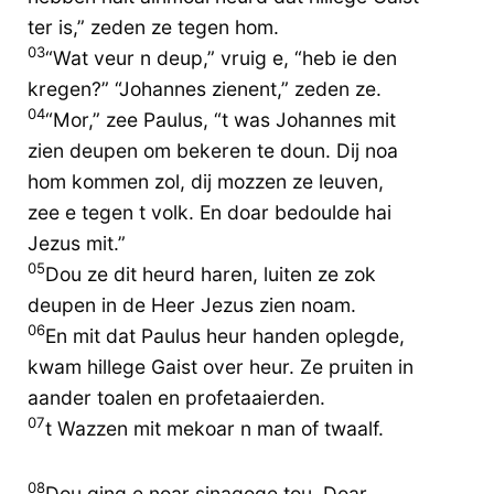
ter is,” zeden ze tegen hom.
03
“Wat veur n deup,” vruig e, “heb ie den
kregen?” “Johannes zienent,” zeden ze.
04
“Mor,” zee Paulus, “t was Johannes mit
zien deupen om bekeren te doun. Dij noa
hom kommen zol, dij mozzen ze leuven,
zee e tegen t volk. En doar bedoulde hai
Jezus mit.”
05
Dou ze dit heurd haren, luiten ze zok
deupen in de Heer Jezus zien noam.
06
En mit dat Paulus heur handen oplegde,
kwam hillege Gaist over heur. Ze pruiten in
aander toalen en profetaaierden.
07
t Wazzen mit mekoar n man of twaalf.
08
Dou ging e noar sinagoge tou. Doar