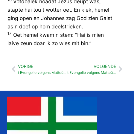
Votdoalek noadat Jezus deupt was,
stapte hai tou t wotter oet. En kiek, hemel
ging open en Johannes zag God zien Gaist
as n doef op hom deelstrieken.
17
Oet hemel kwam n stem: “Hai is mien
laive zeun doar ik zo wies mit bin.”
VORIGE
VOLGENDE
Vorige
Vol
t Evengelie volgens Matteüs 02
t Evengelie volgens Matteüs 04