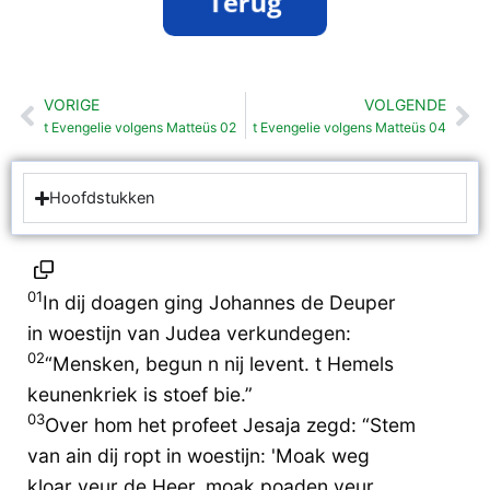
VORIGE
VOLGENDE
Vorige
Vo
t Evengelie volgens Matteüs 02
t Evengelie volgens Matteüs 04
Hoofdstukken
01
In dij doagen ging Johannes de Deuper
in woestijn van Judea verkundegen:
02
“Mensken, begun n nij levent. t Hemels
keunenkriek is stoef bie.”
03
Over hom het profeet Jesaja zegd: “Stem
van ain dij ropt in woestijn: 'Moak weg
kloar veur de Heer, moak poaden veur