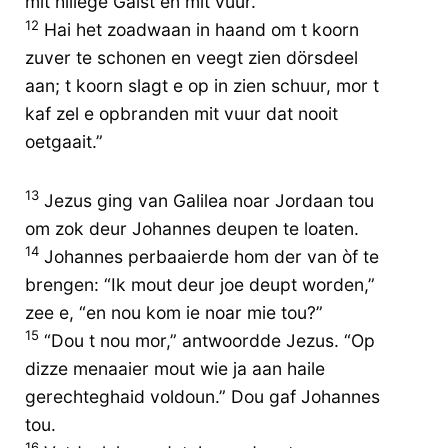
mit hillege Gaist en mit vuur.
12
Hai het zoadwaan in haand om t koorn
zuver te schonen en veegt zien dörsdeel
aan; t koorn slagt e op in zien schuur, mor t
kaf zel e opbranden mit vuur dat nooit
oetgaait.”
13
Jezus ging van Galilea noar Jordaan tou
om zok deur Johannes deupen te loaten.
14
Johannes perbaaierde hom der van òf te
brengen: “Ik mout deur joe deupt worden,”
zee e, “en nou kom ie noar mie tou?”
15
“Dou t nou mor,” antwoordde Jezus. “Op
dizze menaaier mout wie ja aan haile
gerechteghaid voldoun.” Dou gaf Johannes
tou.
16