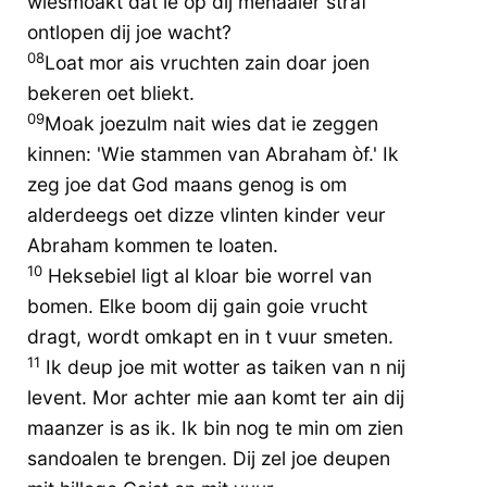
wiesmoakt dat ie op dij menaaier straf
ontlopen dij joe wacht?
08
Loat mor ais vruchten zain doar joen
bekeren oet bliekt.
09
Moak joezulm nait wies dat ie zeggen
kinnen: 'Wie stammen van Abraham òf.' Ik
zeg joe dat God maans genog is om
alderdeegs oet dizze vlinten kinder veur
Abraham kommen te loaten.
10
Heksebiel ligt al kloar bie worrel van
bomen. Elke boom dij gain goie vrucht
dragt, wordt omkapt en in t vuur smeten.
11
Ik deup joe mit wotter as taiken van n nij
levent. Mor achter mie aan komt ter ain dij
maanzer is as ik. Ik bin nog te min om zien
sandoalen te brengen. Dij zel joe deupen