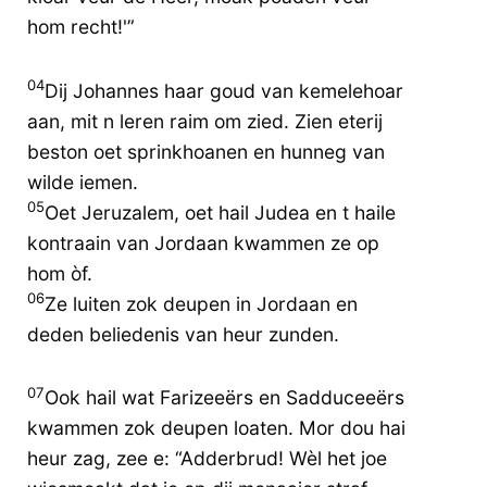
hom recht!'”
04
Dij Johannes haar goud van kemelehoar
aan, mit n leren raim om zied. Zien eterij
beston oet sprinkhoanen en hunneg van
wilde iemen.
05
Oet Jeruzalem, oet hail Judea en t haile
kontraain van Jordaan kwammen ze op
hom òf.
06
Ze luiten zok deupen in Jordaan en
deden beliedenis van heur zunden.
07
Ook hail wat Farizeeërs en Sadduceeërs
kwammen zok deupen loaten. Mor dou hai
heur zag, zee e: “Adderbrud! Wèl het joe