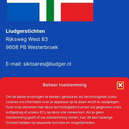
Liudgerstichten
Rijksweg West 83
9608 PB Westerbroek
E-mail:
siktoares@liudger.nl
IBAN NL 48 INGB 0003 184345 tnv
Beheer toestemming
Liudgerstichten
KvKnr:
41011712
Om de beste ervaringen te bieden, gebruiken wij technologieën zoals
cookies om informatie over je apparaat op te slaan en/of te raadplegen.
Door in te stemmen met deze technologieën kunnen wij gegevens zoals
surfgedrag of unieke ID's op deze site verwerken. Als je geen
toestemming geeft of uw toestemming intrekt, kan dit een nadelige
Meer over de Liudgerstichten
invloed hebben op bepaalde functies en mogelijkheden.
Geschiedenis