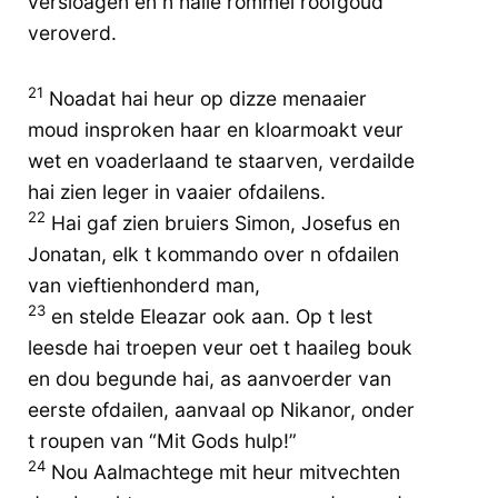
versloagen en n haile rommel roofgoud
veroverd.
21
Noadat hai heur op dizze menaaier
moud insproken haar en kloarmoakt veur
wet en voaderlaand te staarven, verdailde
hai zien leger in vaaier ofdailens.
22
Hai gaf zien bruiers Simon, Josefus en
Jonatan, elk t kommando over n ofdailen
van vieftienhonderd man,
23
en stelde Eleazar ook aan. Op t lest
leesde hai troepen veur oet t haaileg bouk
en dou begunde hai, as aanvoerder van
eerste ofdailen, aanvaal op Nikanor, onder
t roupen van “Mit Gods hulp!”
24
Nou Aalmachtege mit heur mitvechten