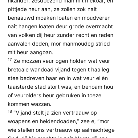
nkander, zèsdoezend man mit mekoar, en
pittjede heur aan, ze zollen zok nait
benaauwd moaken loaten en moudveren
nait hangen loaten deur grode overmacht
van volken dij heur zunder recht en reden
aanvalen deden, mor manmoudeg stried
mit heur aangoan.
17
Ze mozzen veur ogen holden wat veur
bretoale wandoad vijand tegen t haaileg
stee bedreven haar en in wat veur ellèn
taaisterde stad stört was, en benoam hou
of veurolders heur gebruken in toeze
kommen wazzen.
18
“Vijand stelt ja zien vertraauw op
woapens en heldendoaden,” zee e, “mor
wie stellen ons vertraauw op aalmachtege