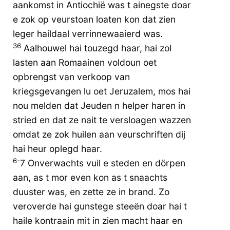
aankomst in Antiochië was t ainegste doar
e zok op veurstoan loaten kon dat zien
leger haildaal verrinnewaaierd was.
36
Aalhouwel hai touzegd haar, hai zol
lasten aan Romaainen voldoun oet
opbrengst van verkoop van
kriegsgevangen lu oet Jeruzalem, mos hai
nou melden dat Jeuden n helper haren in
stried en dat ze nait te versloagen wazzen
omdat ze zok huilen aan veurschriften dij
hai heur oplegd haar.
6-
7 Onverwachts vuil e steden en dörpen
aan, as t mor even kon as t snaachts
duuster was, en zette ze in brand. Zo
veroverde hai gunstege steeën doar hai t
haile kontraain mit in zien macht haar en