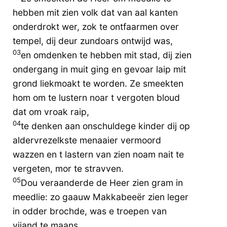
hebben mit zien volk dat van aal kanten
onderdrokt wer, zok te ontfaarmen over
tempel, dij deur zundoars ontwijd was,
03
en omdenken te hebben mit stad, dij zien
ondergang in muit ging en gevoar laip mit
grond liekmoakt te worden. Ze smeekten
hom om te lustern noar t vergoten bloud
dat om vroak raip,
04
te denken aan onschuldege kinder dij op
aldervrezelkste menaaier vermoord
wazzen en t lastern van zien noam nait te
vergeten, mor te stravven.
05
Dou veraanderde de Heer zien gram in
meedlie: zo gaauw Makkabeeër zien leger
in odder brochde, was e troepen van
vijand te maans.