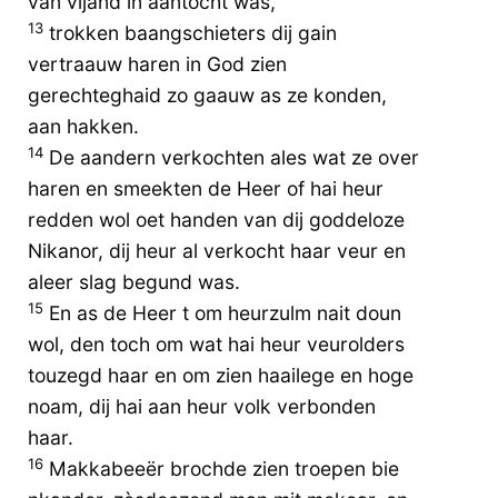
van vijand in aantocht was,
13
trokken baangschieters dij gain
vertraauw haren in God zien
gerechteghaid zo gaauw as ze konden,
aan hakken.
14
De aandern verkochten ales wat ze over
haren en smeekten de Heer of hai heur
redden wol oet handen van dij goddeloze
Nikanor, dij heur al verkocht haar veur en
aleer slag begund was.
15
En as de Heer t om heurzulm nait doun
wol, den toch om wat hai heur veurolders
touzegd haar en om zien haailege en hoge
noam, dij hai aan heur volk verbonden
haar.
16
Makkabeeër brochde zien troepen bie