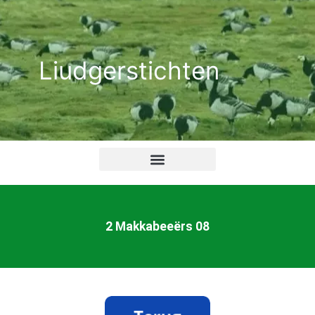
Ga
naar
de
Liudgerstichten
inhoud
2 Makkabeeërs 08