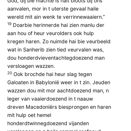
God, dij bie machte is nait bloots dij ons
aanvalen, mor in t uterste gevaal haile
wereld mit ain wenk te verrinnewaaiern.”
19
Doarbie herinnerde hai zien manlu der
aan hou of heur veurolders ook hulp
kregen haren. Zo nuimde hai bie veurbeeld
wat in Sanherib zien tied veurvalen was,
dou honderdvieventachtegdoezend man
versloagen wazzen.
20
Ook brochde hai heur slag tegen
Galoaten in Babylonië weer in t zin. Jeuden
wazzen dou mit mor aachtdoezend man, n
leger van vaaierdoezend in t naauw
dreven Macedoniërs biesprongen en haren
mit hulp oet hemel
honderdtwinnegdoezend vijanden