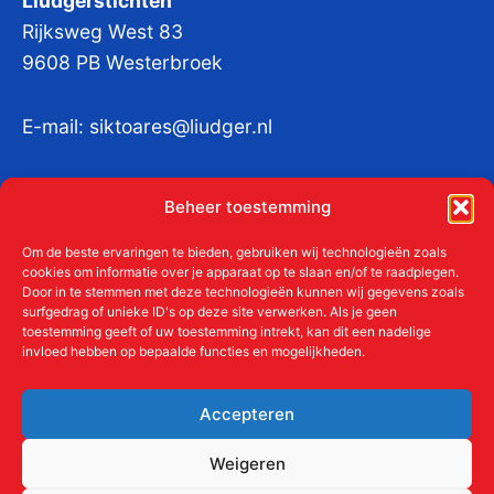
Liudgerstichten
Rijksweg West 83
9608 PB Westerbroek
E-mail:
siktoares@liudger.nl
IBAN NL 48 INGB 0003 184345 tnv
Beheer toestemming
Liudgerstichten
KvKnr:
41011712
Om de beste ervaringen te bieden, gebruiken wij technologieën zoals
cookies om informatie over je apparaat op te slaan en/of te raadplegen.
Door in te stemmen met deze technologieën kunnen wij gegevens zoals
surfgedrag of unieke ID's op deze site verwerken. Als je geen
toestemming geeft of uw toestemming intrekt, kan dit een nadelige
Meer over de Liudgerstichten
invloed hebben op bepaalde functies en mogelijkheden.
Geschiedenis
Aanmelden als donateur
Accepteren
ANBI
Beleidsplan
Weigeren