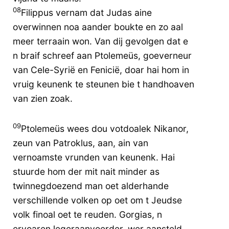
08
Filippus vernam dat Judas aine
overwinnen noa aander boukte en zo aal
meer terraain won. Van dij gevolgen dat e
n braif schreef aan Ptolemeüs, goeverneur
van Cele-Syrië en Fenicië, doar hai hom in
vruig keunenk te steunen bie t handhoaven
van zien zoak.
09
Ptolemeüs wees dou votdoalek Nikanor,
zeun van Patroklus, aan, ain van
vernoamste vrunden van keunenk. Hai
stuurde hom der mit nait minder as
twinnegdoezend man oet alderhande
verschillende volken op oet om t Jeudse
volk finoal oet te reuden. Gorgias, n
ervoaren legeraanvoerder, wer aansteld