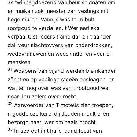
as twinnegdoezend van heur soldoaten om
en muiken zok meester van vestings mit
hoge muren. Vannijs was ter n bult
roofgoud te verdailen. t Wer eerlieks
verpaart: strieders t aine dail en t aander
dail veur slachtovvers van onderdrokken,
wedevraauwen en weeskinder en veur ol
mensken.
31
Woapens van vijand werden bie nkander
zöcht en op vaailege steeën opsloagen, en
wat ter nog over was van t roofgoud wer
noar Jeruzalem overbrocht.
32
Aanvoerder van Timoteüs zien troepen,
n goddeloze kerel dij Jeuden n bult ellèn
bezörgd haar, wer om haals brocht.
33
In tied dat in t haile laand feest van