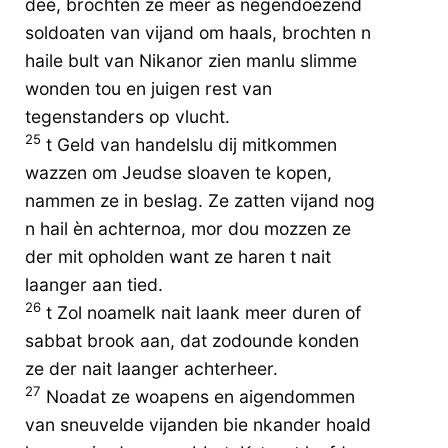
dee, brochten ze meer as negendoezend
soldoaten van vijand om haals, brochten n
haile bult van Nikanor zien manlu slimme
wonden tou en juigen rest van
tegenstanders op vlucht.
25
t Geld van handelslu dij mitkommen
wazzen om Jeudse sloaven te kopen,
nammen ze in beslag. Ze zatten vijand nog
n hail èn achternoa, mor dou mozzen ze
der mit opholden want ze haren t nait
laanger aan tied.
26
t Zol noamelk nait laank meer duren of
sabbat brook aan, dat zodounde konden
ze der nait laanger achterheer.
27
Noadat ze woapens en aigendommen
van sneuvelde vijanden bie nkander hoald