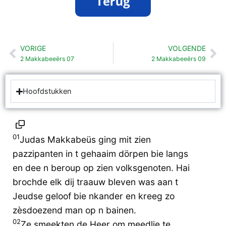
VORIGE
VOLGENDE
Vorige
Vo
2 Makkabeeërs 07
2 Makkabeeërs 09
Hoofdstukken
01
Judas Makkabeüs ging mit zien
pazzipanten in t gehaaim dörpen bie langs
en dee n beroup op zien volksgenoten. Hai
brochde elk dij traauw bleven was aan t
Jeudse geloof bie nkander en kreeg zo
zèsdoezend man op n bainen.
02
Ze smeekten de Heer om meedlie te