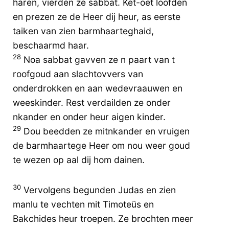
haren, vierden ze sabbat. Ket-oet loofden
en prezen ze de Heer dij heur, as eerste
taiken van zien barmhaarteghaid,
beschaarmd haar.
28
Noa sabbat gavven ze n paart van t
roofgoud aan slachtovvers van
onderdrokken en aan wedevraauwen en
weeskinder. Rest verdailden ze onder
nkander en onder heur aigen kinder.
29
Dou beedden ze mitnkander en vruigen
de barmhaartege Heer om nou weer goud
te wezen op aal dij hom dainen.
30
Vervolgens begunden Judas en zien
manlu te vechten mit Timoteüs en
Bakchides heur troepen. Ze brochten meer