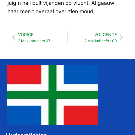
juig n hail bult vijanden op vlucht. Al gaauw
haar men t overaal over zien moud.
VORIGE
VOLGENDE
Vorige
Vol
2 Makkabeeërs 07
2 Makkabeeërs 09