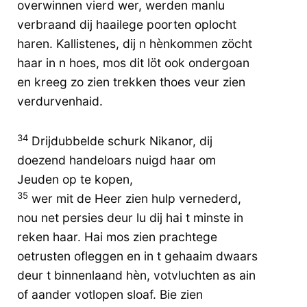
overwinnen vierd wer, werden manlu
verbraand dij haailege poorten oplocht
haren. Kallistenes, dij n hènkommen zöcht
haar in n hoes, mos dit löt ook ondergoan
en kreeg zo zien trekken thoes veur zien
verdurvenhaid.
34
Drijdubbelde schurk Nikanor, dij
doezend handeloars nuigd haar om
Jeuden op te kopen,
35
wer mit de Heer zien hulp vernederd,
nou net persies deur lu dij hai t minste in
reken haar. Hai mos zien prachtege
oetrusten ofleggen en in t gehaaim dwaars
deur t binnenlaand hèn, votvluchten as ain
of aander votlopen sloaf. Bie zien