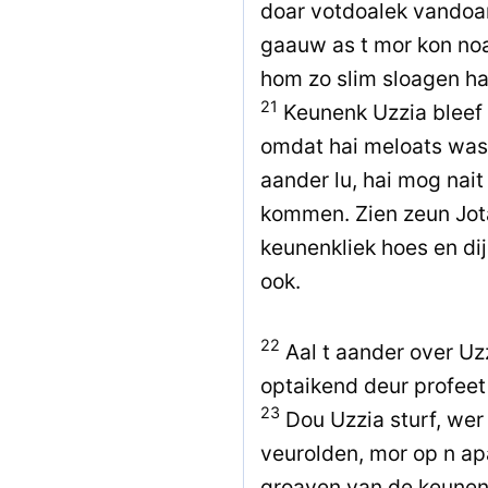
doar votdoalek vandoan
gaauw as t mor kon no
hom zo slim sloagen ha
21
Keunenk Uzzia bleef 
omdat hai meloats was
aander lu, hai mog nai
kommen. Zien zeun Jota
keunenkliek hoes en dij
ook.
22
Aal t aander over Uzz
optaikend deur profeet
23
Dou Uzzia sturf, wer
veurolden, mor op n ap
groaven van de keunenk