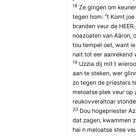
18
Ze gingen om keunen
tegen hom: “t Komt joe 
branden veur de HEER. D
noazoaten van Aäron, d
tou tempel oet, want ie
nait tot eer aanrekend
19
Uzzia dij mit t wiero
aan te steken, wer glìn
zo tegen de priesters t
meloatse plek veur op zi
reukovveraltoar stonde
20
Dou hogepriester Azar
dat zagen, kwammen ze
hai n meloatse stee ve