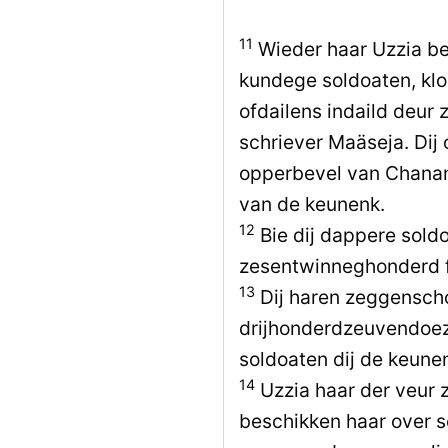
11
Wieder haar Uzzia be
kundege soldoaten, kloa
ofdailens indaild deur z
schriever Maäseja. Dij 
opperbevel van Chanan
van de keunenk.
12
Bie dij dappere sol
zesentwinneghonderd f
13
Dij haren zeggensch
drijhonderdzeuvendoe
soldoaten dij de keune
14
Uzzia haar der veur z
beschikken haar over s