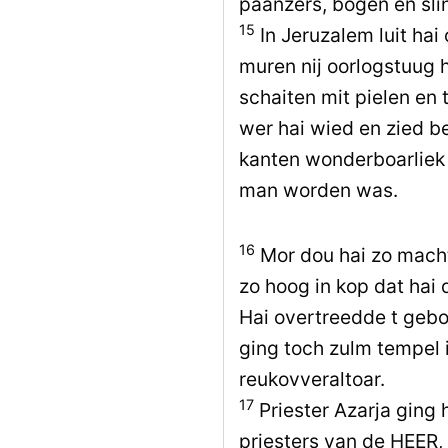
paanzers, bogen en sli
15
In Jeruzalem luit hai
muren nij oorlogstuug 
schaiten mit pielen en 
wer hai wied en zied b
kanten wonderboarliek 
man worden was.
16
Mor dou hai zo macht
zo hoog in kop dat hai
Hai overtreedde t gebo
ging toch zulm tempel i
reukovveraltoar.
17
Priester Azarja ging
priesters van de HEER, 