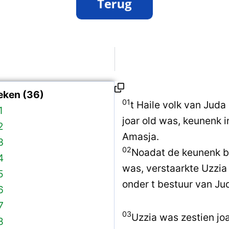
eken (36)
01
t Haile volk van Juda
1
joar old was, keunenk i
2
Amasja.
3
02
Noadat de keunenk b
4
was, verstaarkte Uzzia
5
onder t bestuur van Ju
6
7
03
Uzzia was zestien jo
8