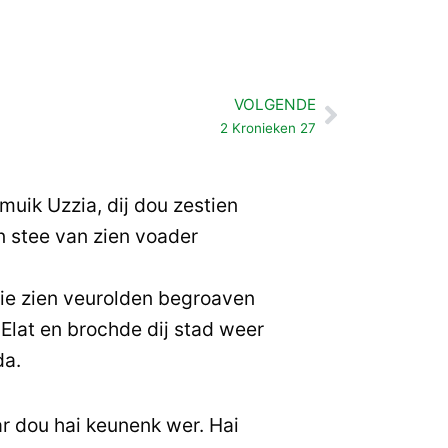
VOLGENDE
Volgende
2 Kronieken 27
 muik Uzzia, dij dou zestien
n stee van zien voader
ie zien veurolden begroaven
 Elat en brochde dij stad weer
da.
ar dou hai keunenk wer. Hai