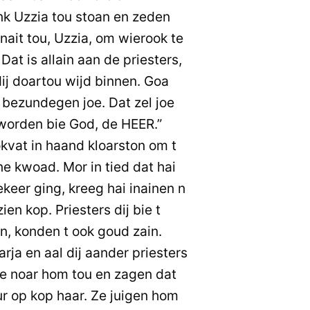
k Uzzia tou stoan en zeden
nait tou, Uzzia, om wierook te
at is allain aan de priesters,
ij doartou wijd binnen. Goa
 bezundegen joe. Dat zel joe
 worden bie God, de HEER.”
okvat in haand kloarston om t
ne kwoad. Mor in tied dat hai
ekeer ging, kreeg hai inainen n
en kop. Priesters dij bie t
n, konden t ook goud zain.
ja en aal dij aander priesters
 noar hom tou en zagen dat
ur op kop haar. Ze juigen hom