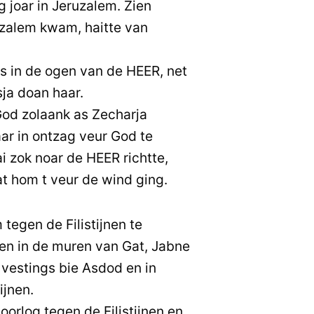
g joar in Jeruzalem. Zien
uzalem kwam, haitte van
 in de ogen van de HEER, net
ja doan haar.
 God zolaank as Zecharja
aar in ontzag veur God te
hai zok noar de HEER richtte,
t hom t veur de wind ging.
 tegen de Filistijnen te
ten in de muren van Gat, Jabne
vestings bie Asdod en in
ijnen.
oorlog tegen de Filistijnen en