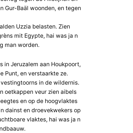
 in Gur-Baäl woonden, en tegen
lden Uzzia belasten. Zien
grèns mit Egypte, hai was ja n
g man worden.
s in Jeruzalem aan Houkpoort,
e Punt, en verstaarkte ze.
estingtoorns in de wildernis.
ten oetkappen veur zien aibels
 leegtes en op de hoogvlaktes
in dainst en droevekwekers op
chtboare vlaktes, hai was ja n
landbaauw.