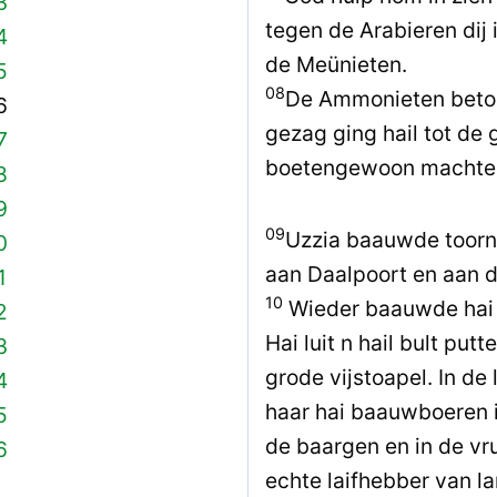
3
tegen de Arabieren dij
4
de Meünieten.
5
08
De Ammonieten betoa
6
gezag ging hail tot de 
7
boetengewoon machte
8
9
09
Uzzia baauwde toorn
0
aan Daalpoort en aan d
1
10
Wieder baauwde hai v
2
Hai luit n hail bult put
3
grode vijstoapel. In de
4
haar hai baauwboeren 
5
de baargen en in de vru
6
echte laifhebber van 