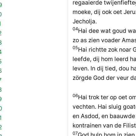
regaaierde twijenfiefte
9
moeke, dij ook oet Jer
0
Jecholja.
1
04
Hai dee wat goud was
2
zo as zien voader Amas
3
05
Hai richtte zok noar
4
leefde, dij hom leerd h
5
leven. In dij tied, dou 
6
zörgde God der veur da
7
8
06
Hai trok ter op oet om
9
vechten. Hai sluig goa
0
en Asdod, en baauwde 
1
kontrainen van de Filist
2
07
God hulp hom in zien 