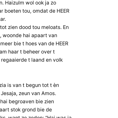
. Haizulm wol ook ja zo
ar boeten tou, omdat de HEER
ar.
tot zien dood tou meloats. En
, woonde hai apaart van
t meer bie t hoes van de HEER
m haar t beheer over t
 regaaierde t laand en volk
ia is van t begun tot t èn
 Jesaja, zeun van Amos.
 hai begroaven bie zien
aart stok grond bie de
s, want ze zeden: “Hai was ja