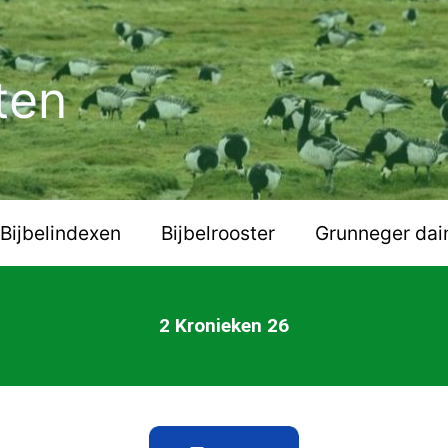
ten
Bijbelindexen
Bijbelrooster
Grunneger dai
2 Kronieken 26