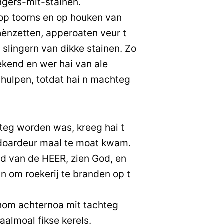
ngers-mit-stainen.
 op toorns en op houken van
hènzetten, apperoaten veur t
t slingern van dikke stainen. Zo
ekend en wer hai van ale
hulpen, totdat hai n machteg
eg worden was, kreeg hai t
 doardeur maal te moat kwam.
d van de HEER, zien God, en
n om roekerij te branden op t
 hom achternoa mit tachteg
aalmoal fikse kerels.