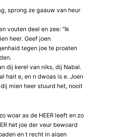
ag, sprong ze gaauw van heur
en vouten deel en zee: “Ik
en heer. Geef joen
enhaid tegen joe te proaten
den.
n dij kerel van niks, dij Nabal.
l hait e, en n dwoas is e. Joen
ij mien heer stuurd het, nooit
zo woar as de HEER leeft en zo
EER het joe der veur bewoard
oaden en t recht in aigen