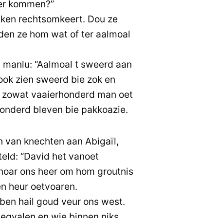
eer kommen?”
ken rechtsomkeert. Dou ze
en ze hom wat of ter aalmoal
 manlu: “Aalmoal t sweerd aan
took zien sweerd bie zok en
n zowat vaaierhonderd man oet
honderd bleven bie pakkoazie.
 van knechten aan Abigaïl,
teld: “David het vanoet
noar ons heer om hom groutnis
en heur oetvoaren.
en hail goud veur ons west.
tegvalen en wie binnen niks