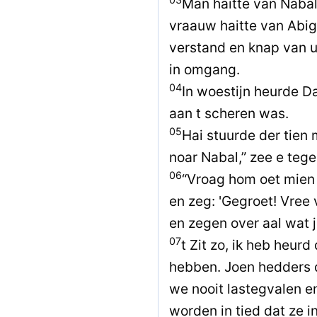
Man haitte van Nabal
vraauw haitte van Abig
verstand en knap van u
in omgang.
04
In woestijn heurde D
aan t scheren was.
05
Hai stuurde der tien 
noar Nabal,” zee e tege
06
“Vroag hom oet mien 
en zeg: 'Gegroet! Vree 
en zegen over aal wat j
07
t Zit zo, ik heb heur
hebben. Joen hedders d
we nooit lastegvalen e
worden in tied dat ze 