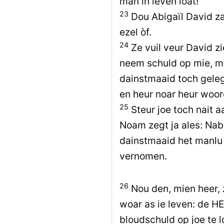
man in leven loat!”
23
Dou Abigaïl David z
ezel òf.
24
Ze vuil veur David zi
neem schuld op mie, mi
dainstmaaid toch geleg
en heur noar heur woor
25
Steur joe toch nait aa
Noam zegt ja ales: Naba
dainstmaaid het manlu d
vernomen.
26
Nou den, mien heer, 
woar as ie leven: de H
bloudschuld op joe te l