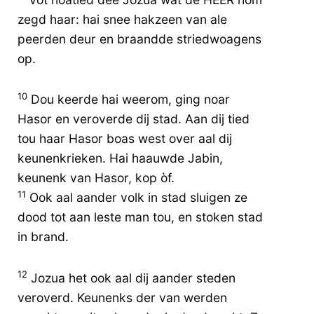
zegd haar: hai snee hakzeen van ale
peerden deur en braandde striedwoagens
op.
10
Dou keerde hai weerom, ging noar
Hasor en veroverde dij stad. Aan dij tied
tou haar Hasor boas west over aal dij
keunenkrieken. Hai haauwde Jabin,
keunenk van Hasor, kop òf.
11
Ook aal aander volk in stad sluigen ze
dood tot aan leste man tou, en stoken stad
in brand.
12
Jozua het ook aal dij aander steden
veroverd. Keunenks der van werden