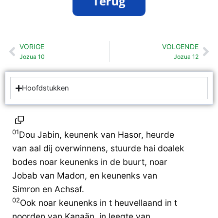
VORIGE
VOLGENDE
Vorige
Vo
Jozua 10
Jozua 12
Hoofdstukken
01
Dou Jabin, keunenk van Hasor, heurde
van aal dij overwinnens, stuurde hai doalek
bodes noar keunenks in de buurt, noar
Jobab van Madon, en keunenks van
Simron en Achsaf.
02
Ook noar keunenks in t heuvellaand in t
noorden van Kanaän, in leegte van