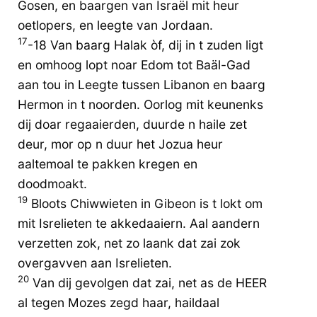
Gosen, en baargen van Israël mit heur
oetlopers, en leegte van Jordaan.
17
-18 Van baarg Halak òf, dij in t zuden ligt
en omhoog lopt noar Edom tot Baäl-Gad
aan tou in Leegte tussen Libanon en baarg
Hermon in t noorden. Oorlog mit keunenks
dij doar regaaierden, duurde n haile zet
deur, mor op n duur het Jozua heur
aaltemoal te pakken kregen en
doodmoakt.
19
Bloots Chiwwieten in Gibeon is t lokt om
mit Isrelieten te akkedaaiern. Aal aandern
verzetten zok, net zo laank dat zai zok
overgavven aan Isrelieten.
20
Van dij gevolgen dat zai, net as de HEER
al tegen Mozes zegd haar, haildaal