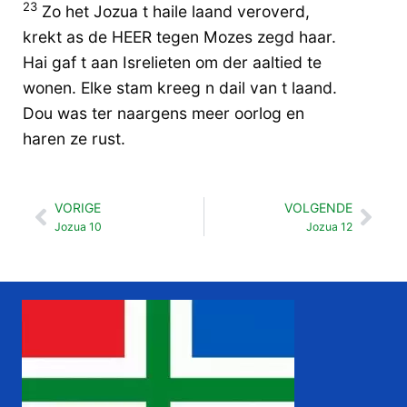
23
Zo het Jozua t haile laand veroverd,
krekt as de HEER tegen Mozes zegd haar.
Hai gaf t aan Isrelieten om der aaltied te
wonen. Elke stam kreeg n dail van t laand.
Dou was ter naargens meer oorlog en
haren ze rust.
VORIGE
VOLGENDE
Vorige
Vol
Jozua 10
Jozua 12