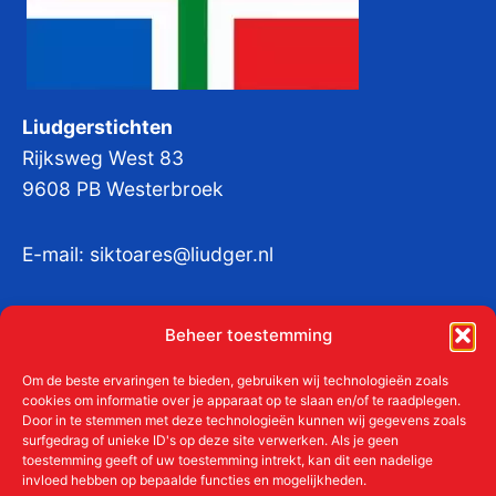
Liudgerstichten
Rijksweg West 83
9608 PB Westerbroek
E-mail:
siktoares@liudger.nl
IBAN NL 48 INGB 0003 184345 tnv
Beheer toestemming
Liudgerstichten
KvKnr:
41011712
Om de beste ervaringen te bieden, gebruiken wij technologieën zoals
cookies om informatie over je apparaat op te slaan en/of te raadplegen.
Door in te stemmen met deze technologieën kunnen wij gegevens zoals
surfgedrag of unieke ID's op deze site verwerken. Als je geen
toestemming geeft of uw toestemming intrekt, kan dit een nadelige
Meer over de Liudgerstichten
invloed hebben op bepaalde functies en mogelijkheden.