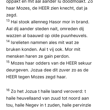
oppakt en mit aal aander lu doodmoakt. Zo
haar Mozes, de HEER zien knecht, dat ja
zegd.
13
Hai stook allenneg Hasor mor in brand.
Aal dij aander steden nait, omreden dij
wazzen al baauwd op olde puunheuvels.
14
Isrelieten nammen ales mit wat ze
bruken konden. Aal t vij ook. Mor mit
mensken haren ze gain perdon.
15
Mozes haar odders van de HEER sekuur
deurgeven. Jozua dee dit zuver zo as de
HEER tegen Mozes zegd haar.
16
Zo het Jozua t haile laand veroverd: t
haile heuvellaand van zuud tot noord aan
tou, haile Negev in t zuden, haile pervinzie