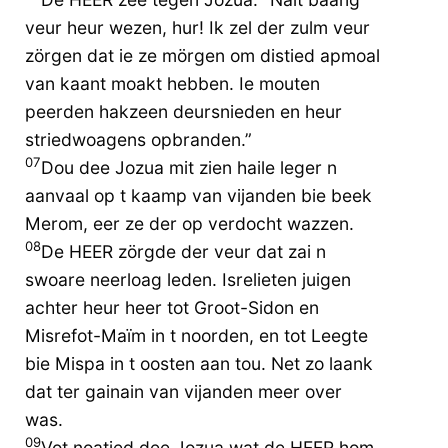
veur heur wezen, hur! Ik zel der zulm veur
zörgen dat ie ze mörgen om distied apmoal
van kaant moakt hebben. Ie mouten
peerden hakzeen deursnieden en heur
striedwoagens opbranden.”
07
Dou dee Jozua mit zien haile leger n
aanvaal op t kaamp van vijanden bie beek
Merom, eer ze der op verdocht wazzen.
08
De HEER zörgde der veur dat zai n
swoare neerloag leden. Isrelieten juigen
achter heur heer tot Groot-Sidon en
Misrefot-Maïm in t noorden, en tot Leegte
bie Mispa in t oosten aan tou. Net zo laank
dat ter gainain van vijanden meer over
was.
09
Vot noatied dee Jozua wat de HEER hom