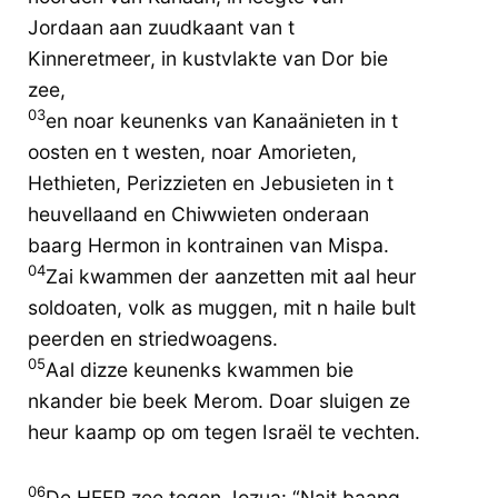
Jordaan aan zuudkaant van t
Kinneretmeer, in kustvlakte van Dor bie
zee,
03
en noar keunenks van Kanaänieten in t
oosten en t westen, noar Amorieten,
Hethieten, Perizzieten en Jebusieten in t
heuvellaand en Chiwwieten onderaan
baarg Hermon in kontrainen van Mispa.
04
Zai kwammen der aanzetten mit aal heur
soldoaten, volk as muggen, mit n haile bult
peerden en striedwoagens.
05
Aal dizze keunenks kwammen bie
nkander bie beek Merom. Doar sluigen ze
heur kaamp op om tegen Israël te vechten.
06
De HEER zee tegen Jozua: “Nait baang