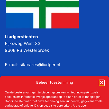
Liudgerstichten
Rijksweg West 83
9608 PB Westerbroek
E-mail:
siktoares@liudger.nl
IBAN NL 48 INGB 0003 184345 tnv
Beheer toestemming
Liudgerstichten
KvKnr:
41011712
Om de beste ervaringen te bieden, gebruiken wij technologieën zoals
cookies om informatie over je apparaat op te slaan en/of te raadplegen.
Door in te stemmen met deze technologieën kunnen wij gegevens zoals
surfgedrag of unieke ID's op deze site verwerken. Als je geen