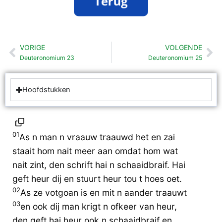
VORIGE
VOLGENDE
Vorige
Vo
Deuteronomium 23
Deuteronomium 25
Hoofdstukken
01
As n man n vraauw traauwd het en zai
staait hom nait meer aan omdat hom wat
nait zint, den schrift hai n schaaidbraif. Hai
geft heur dij en stuurt heur tou t hoes oet.
02
As ze votgoan is en mit n aander traauwt
03
en ook dij man krigt n ofkeer van heur,
den geft hai heur ook n schaaidbraif en