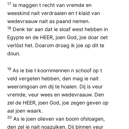
17
Ie maggen t recht van vremde en
weeskind nait verdraaien en t klaid van
wedevraauw nait as paand nemen.
18
Denk ter aan dat ie sloaf west hebben in
Egypte en de HEER, joen God, joe doar oet
verlöst het. Doarom droag ik joe op dit te
doun.
19
As ie bie t koornmennen n schoof op t
veld vergeten hebben, den mag ie nait
weeromgoan om dij te hoalen. Dij is veur
vremde, veur wees en wedevraauw. Den
zel de HEER, joen God, joe zegen geven op
aal joen waark.
20
As ie joen olieven van boom ofsloagen,
den zel ie nait noazuiken. Dij binnen veur