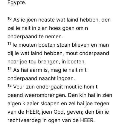
Egypte.
10
As ie joen noaste wat laind hebben, den
zel ie nait in zien hoes goan om n
onderpaand te nemen.
11
Ie mouten boeten stoan blieven en man
dij ie wat laind hebben, mout onderpaand
noar joe tou brengen, in boeten.
12
As hai aarm is, mag ie nait mit
onderpaand naacht ingoan.
13
Veur zun ondergaait mout ie hom t
paand weerombrengen. Den kin hai in zien
aigen klaaier sloapen en zel hai joe zegen
van de HEER, joen God, geven; den bin ie
rechtveerdeg in ogen van de HEER.