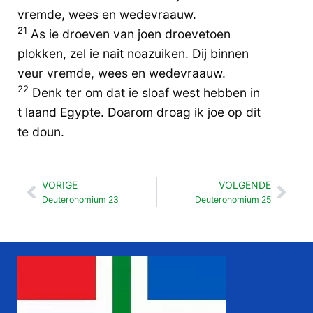
vremde, wees en wedevraauw.
21
As ie droeven van joen droevetoen
plokken, zel ie nait noazuiken. Dij binnen
veur vremde, wees en wedevraauw.
22
Denk ter om dat ie sloaf west hebben in
t laand Egypte. Doarom droag ik joe op dit
te doun.
VORIGE
VOLGENDE
Vorige
Vol
Deuteronomium 23
Deuteronomium 25