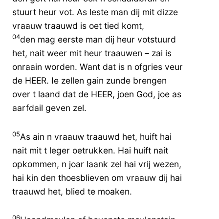
stuurt heur vot. As leste man dij mit dizze
vraauw traauwd is oet tied komt,
04
den mag eerste man dij heur votstuurd
het, nait weer mit heur traauwen – zai is
onraain worden. Want dat is n ofgries veur
de HEER. Ie zellen gain zunde brengen
over t laand dat de HEER, joen God, joe as
aarfdail geven zel.
05
As ain n vraauw traauwd het, huift hai
nait mit t leger oetrukken. Hai huift nait
opkommen, n joar laank zel hai vrij wezen,
hai kin den thoesblieven om vraauw dij hai
traauwd het, blied te moaken.
06