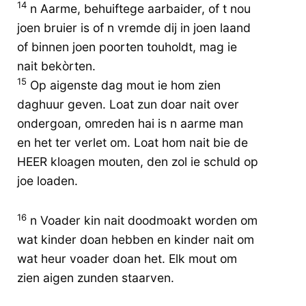
14
n Aarme, behuiftege aarbaider, of t nou
joen bruier is of n vremde dij in joen laand
of binnen joen poorten touholdt, mag ie
nait bekòrten.
15
Op aigenste dag mout ie hom zien
daghuur geven. Loat zun doar nait over
ondergoan, omreden hai is n aarme man
en het ter verlet om. Loat hom nait bie de
HEER kloagen mouten, den zol ie schuld op
joe loaden.
16
n Voader kin nait doodmoakt worden om
wat kinder doan hebben en kinder nait om
wat heur voader doan het. Elk mout om
zien aigen zunden staarven.