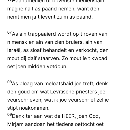
Haandmeulen of bovenste meulenstain
mag ie nait as paand nemen, want den
nemt men ja t levent zulm as paand.
07
As ain trappaaierd wordt op t roven van
n mensk en ain van zien bruiers, ain van
Israël, as sloaf behandelt en verkocht, den
mout dij daif staarven. Zo mout ie t kwoad
oet joen midden votdoun.
08
As ploag van meloatshaid joe treft, denk
den goud om wat Levitische priesters joe
veurschrieven; wat ik joe veurschrief zel ie
stipt noakommen.
09
Denk ter aan wat de HEER, joen God,
Mirjam aandoan het tiedens oettocht oet