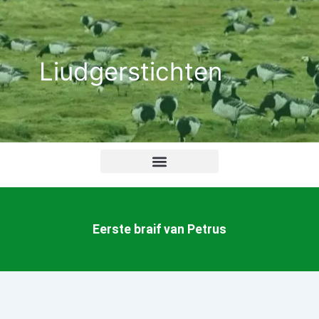
Ga
naar
de
Liudgerstichten
inhoud
Eerste braif van Petrus