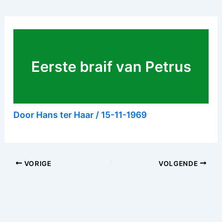
Eerste braif van Petrus
Door
Hans ter Haar
/
15-11-1969
VORIGE
VOLGENDE