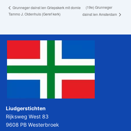
(19e) Grunneger
Grunneger dainst ien Griepskerk mit domie
Tammo J. Oldenhuis (Geref kerk)
dainst ien Amsterdam
Liudgerstichten
Rijksweg West 83
9608 PB Westerbroek