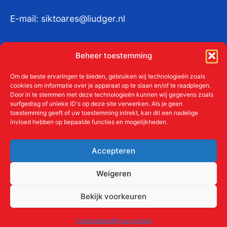
E-mail:
siktoares@liudger.nl
IBAN NL 48 INGB 0003 184345 tnv
Beheer toestemming
Liudgerstichten
KvKnr:
41011712
Om de beste ervaringen te bieden, gebruiken wij technologieën zoals
cookies om informatie over je apparaat op te slaan en/of te raadplegen.
Door in te stemmen met deze technologieën kunnen wij gegevens zoals
surfgedrag of unieke ID's op deze site verwerken. Als je geen
toestemming geeft of uw toestemming intrekt, kan dit een nadelige
Meer over de Liudgerstichten
invloed hebben op bepaalde functies en mogelijkheden.
Geschiedenis
Aanmelden als donateur
Accepteren
ANBI
Beleidsplan
Weigeren
Contact
Bekijk voorkeuren
Links
Cookiebeleid
Privacybeleid