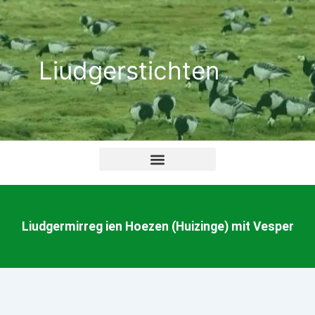
Ga
naar
de
Liudgerstichten
inhoud
Liudgermirreg ien Hoezen (Huizinge) mit Vesper