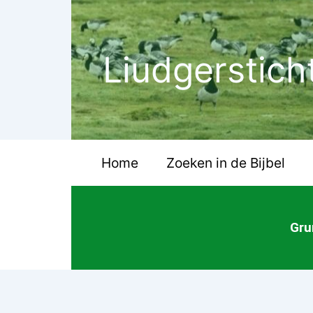
Ga
naar
de
Liudgerstich
inhoud
Home
Zoeken in de Bijbel
Gru