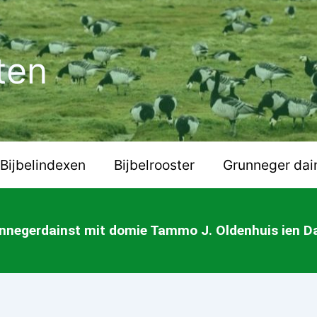
ten
Bijbelindexen
Bijbelrooster
Grunneger dai
nnegerdainst mit domie Tammo J. Oldenhuis ien 