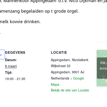
hr. Mannenkoor Appingedam’ o.l.v. Nico Dijkman en 
amenzang begelaiden op t grode örgel.
melk kovvie drinken.
.
GEGEVENS
LOCATIE
Datum:
Appingedam, Nicolaikerk
Klik
Wijkstraat 32
8 maart
acce
Appingedam
,
9901 AJ
Tijd:
Netherlands
+ Google
19:00 - 21:30
Maps
Bekijk de site van Locatie