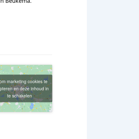
Jan Beukema.
 om marketing cookies te
pteren en deze inhoud in
te schakelen