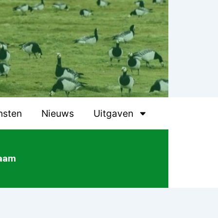
nsten
Nieuws
Uitgaven
Daam