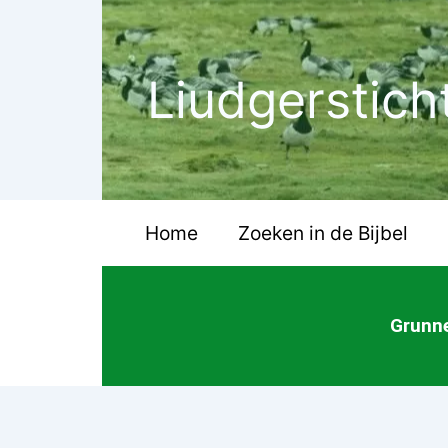
Ga
naar
de
Liudgerstich
inhoud
Home
Zoeken in de Bijbel
Grunne