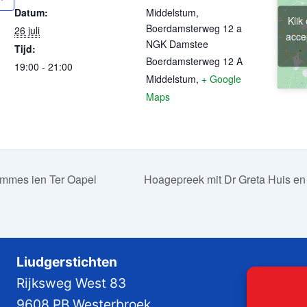
Datum:
Middelstum,
Klik
Boerdamsterweg 12 a
26 juli
acce
NGK Damstee
Tijd:
Boerdamsterweg 12 A
19:00 - 21:00
Middelstum
,
+ Google
Maps
ommes ien Ter Oapel
Hoagepreek mit Dr Greta Huis en
Liudgerstichten
Rijksweg West 83
9608 PB Westerbroek