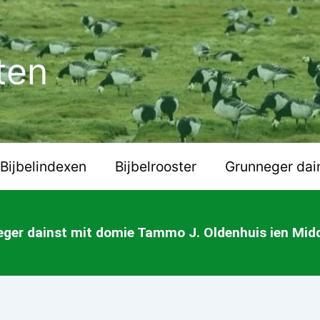
ten
Bijbelindexen
Bijbelrooster
Grunneger dai
ger dainst mit domie Tammo J. Oldenhuis ien Mi