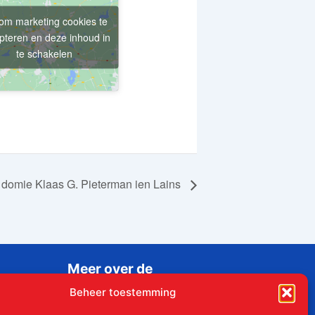
 om marketing cookies te
pteren en deze inhoud in
te schakelen
 domie Klaas G. Pieterman ien Lains
Meer over de
Liudgerstichten
Beheer toestemming
Geschiedenis