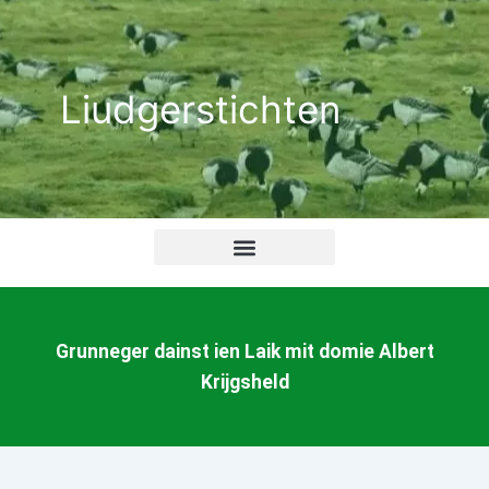
Ga
naar
de
Liudgerstichten
inhoud
Grunneger dainst ien Laik mit domie Albert
Krijgsheld