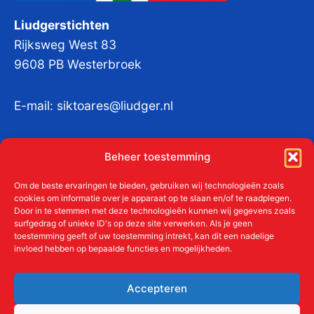
Liudgerstichten
Rijksweg West 83
9608 PB Westerbroek
E-mail:
siktoares@liudger.nl
IBAN NL 48 INGB 0003 184345 tnv
Beheer toestemming
Liudgerstichten
KvKnr:
41011712
Om de beste ervaringen te bieden, gebruiken wij technologieën zoals
cookies om informatie over je apparaat op te slaan en/of te raadplegen.
Door in te stemmen met deze technologieën kunnen wij gegevens zoals
surfgedrag of unieke ID's op deze site verwerken. Als je geen
toestemming geeft of uw toestemming intrekt, kan dit een nadelige
Meer over de Liudgerstichten
invloed hebben op bepaalde functies en mogelijkheden.
Geschiedenis
Aanmelden als donateur
Accepteren
ANBI