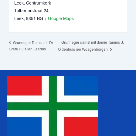
Leek, Centrumkerk
Tolberterstraat 24
Leek
,
9351 BG
+ Google Maps
Grunneger dainst mit domie Tammo J.
Grunneger Dainst mit Dr
Greta Huis ien Leerms
Oldenhuis ien Woagenbörgen