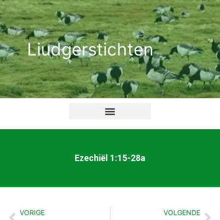
Ga
naar
de
Liudgerstichten
inhoud
Ezechiël 1:15-28a
VORIGE
VOLGENDE
Vorige
Vo