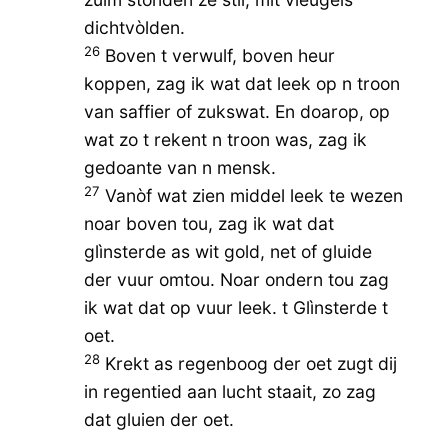
dichtvòlden.
26
Boven t verwulf, boven heur
koppen, zag ik wat dat leek op n troon
van saffier of zukswat. En doarop, op
wat zo t rekent n troon was, zag ik
gedoante van n mensk.
27
Vanòf wat zien middel leek te wezen
noar boven tou, zag ik wat dat
glìnsterde as wit gold, net of gluide
der vuur omtou. Noar ondern tou zag
ik wat dat op vuur leek. t Glìnsterde t
oet.
28
Krekt as regenboog der oet zugt dij
in regentied aan lucht staait, zo zag
dat gluien der oet.