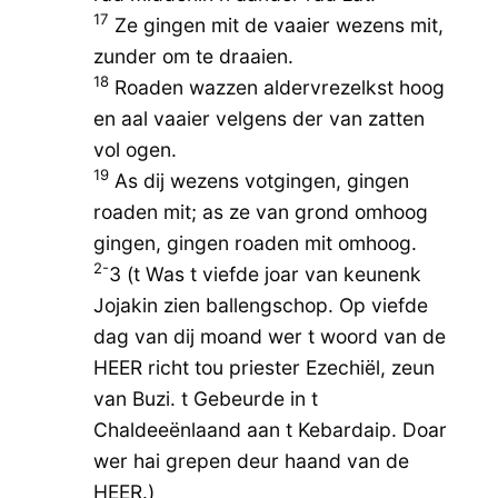
17
Ze gingen mit de vaaier wezens mit,
zunder om te draaien.
18
Roaden wazzen aldervrezelkst hoog
en aal vaaier velgens der van zatten
vol ogen.
19
As dij wezens votgingen, gingen
roaden mit; as ze van grond omhoog
gingen, gingen roaden mit omhoog.
2-
3 (t Was t viefde joar van keunenk
Jojakin zien ballengschop. Op viefde
dag van dij moand wer t woord van de
HEER richt tou priester Ezechiël, zeun
van Buzi. t Gebeurde in t
Chaldeeënlaand aan t Kebardaip. Doar
wer hai grepen deur haand van de
HEER.)