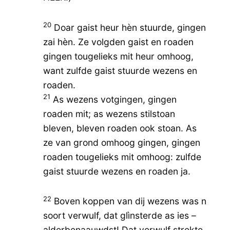
20
Doar gaist heur hèn stuurde, gingen
zai hèn. Ze volgden gaist en roaden
gingen tougelieks mit heur omhoog,
want zulfde gaist stuurde wezens en
roaden.
21
As wezens votgingen, gingen
roaden mit; as wezens stilstoan
bleven, bleven roaden ook stoan. As
ze van grond omhoog gingen, gingen
roaden tougelieks mit omhoog: zulfde
gaist stuurde wezens en roaden ja.
22
Boven koppen van dij wezens was n
soort verwulf, dat glìnsterde as ies –
alderbenaauwdst! Dat verwulf strekte