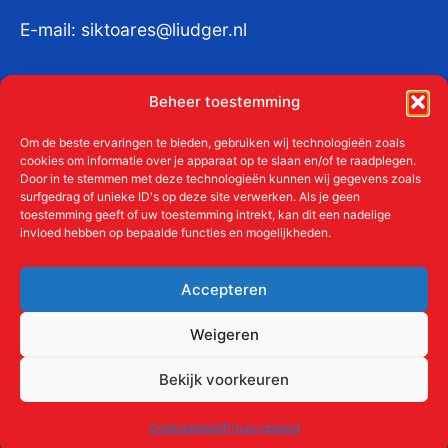
E-mail:
siktoares@liudger.nl
IBAN NL 48 INGB 0003 184345 tnv
Beheer toestemming
Liudgerstichten
KvKnr:
41011712
Om de beste ervaringen te bieden, gebruiken wij technologieën zoals
cookies om informatie over je apparaat op te slaan en/of te raadplegen.
Door in te stemmen met deze technologieën kunnen wij gegevens zoals
surfgedrag of unieke ID's op deze site verwerken. Als je geen
toestemming geeft of uw toestemming intrekt, kan dit een nadelige
Meer over de Liudgerstichten
invloed hebben op bepaalde functies en mogelijkheden.
Geschiedenis
Aanmelden als donateur
Accepteren
ANBI
Beleidsplan
Weigeren
Contact
Bekijk voorkeuren
Links
Cookiebeleid
Privacybeleid