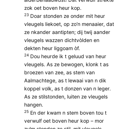
zok oet boven heur kop.
23
Doar stonden ze onder mit heur
vleugels liekoet, op zo’n menaaier, dat
ze nkander aantipten; dij twij aander
vleugels wazzen dichtvòlden en
dekten heur liggoam òf.
24
Dou heurde ik t geluud van heur
vleugels. As ze bewogen, klonk t as
broezen van zee, as stem van
Aalmachtege, as t lewaai van n dik
koppel volk, as t donzen van n leger.
As ze stilstonden, luiten ze vleugels
hangen.
25
En der kwam n stem boven tou t
verwulf oet boven heur kop – mor
zulm stonden ze stil, mit vleugels