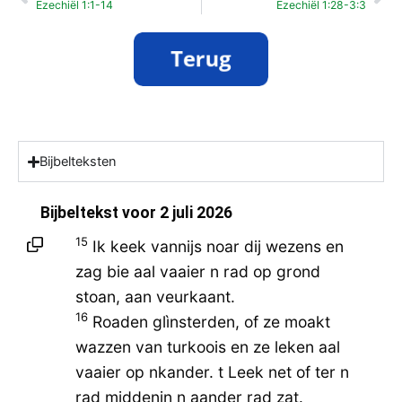
Ezechiël 1:1-14
Ezechiël 1:28-3:3
Bijbelteksten
Bijbeltekst voor
2 juli 2026
15
Ik keek vannijs noar dij wezens en
zag bie aal vaaier n rad op grond
stoan, aan veurkaant.
16
Roaden glìnsterden, of ze moakt
wazzen van turkoois en ze leken aal
vaaier op nkander. t Leek net of ter n
rad middenin n aander rad zat.