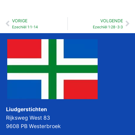
VORIGE
VOLGENDE
Vorige
Vo
Ezechiël 1:1-14
Ezechiël 1:28-3:3
Liudgerstichten
Rijksweg West 83
9608 PB Westerbroek