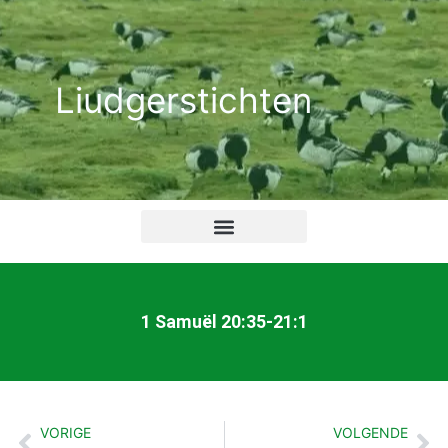
Ga
naar
de
Liudgerstichten
inhoud
1 Samuël 20:35-21:1
VORIGE
VOLGENDE
Vorige
Vo