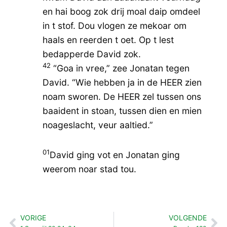
en hai boog zok drij moal daip omdeel
in t stof. Dou vlogen ze mekoar om
haals en reerden t oet. Op t lest
bedapperde David zok.
42
“Goa in vree,” zee Jonatan tegen
David. “Wie hebben ja in de HEER zien
noam sworen. De HEER zel tussen ons
baaident in stoan, tussen dien en mien
noageslacht, veur aaltied.”
01
David ging vot en Jonatan ging
weerom noar stad tou.
VORIGE
VOLGENDE
Vorige
Vo