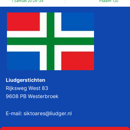
1 Samuël 20:24-34
Psaalm 120
Liudgerstichten
Rijksweg West 83
9608 PB Westerbroek
E-mail:
siktoares@liudger.nl