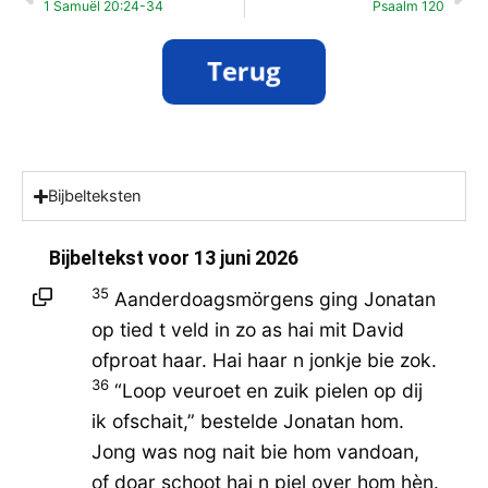
1 Samuël 20:24-34
Psaalm 120
Bijbelteksten
Bijbeltekst voor
13 juni 2026
35
Aanderdoagsmörgens ging Jonatan
op tied t veld in zo as hai mit David
ofproat haar. Hai haar n jonkje bie zok.
36
“Loop veuroet en zuik pielen op dij
ik ofschait,” bestelde Jonatan hom.
Jong was nog nait bie hom vandoan,
of doar schoot hai n piel over hom hèn.