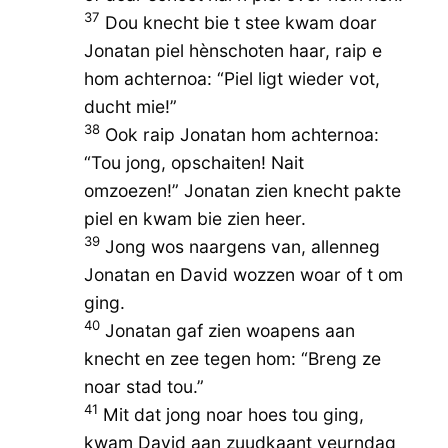
37
Dou knecht bie t stee kwam doar
Jonatan piel hènschoten haar, raip e
hom achternoa: “Piel ligt wieder vot,
ducht mie!”
38
Ook raip Jonatan hom achternoa:
“Tou jong, opschaiten! Nait
omzoezen!” Jonatan zien knecht pakte
piel en kwam bie zien heer.
39
Jong wos naargens van, allenneg
Jonatan en David wozzen woar of t om
ging.
40
Jonatan gaf zien woapens aan
knecht en zee tegen hom: “Breng ze
noar stad tou.”
41
Mit dat jong noar hoes tou ging,
kwam David aan zuudkaant veurndag