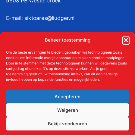
9608 PB Westerbroek
E-mail:
siktoares@liudger.nl
IBAN NL 48 INGB 0003 184345 tnv
Beheer toestemming
Liudgerstichten
KvKnr:
41011712
Om de beste ervaringen te bieden, gebruiken wij technologieën zoals
cookies om informatie over je apparaat op te slaan en/of te raadplegen.
Door in te stemmen met deze technologieën kunnen wij gegevens zoals
surfgedrag of unieke ID's op deze site verwerken. Als je geen
toestemming geeft of uw toestemming intrekt, kan dit een nadelige
Meer over de Liudgerstichten
invloed hebben op bepaalde functies en mogelijkheden.
Geschiedenis
Aanmelden als donateur
Accepteren
ANBI
Beleidsplan
Weigeren
Contact
Bekijk voorkeuren
Links