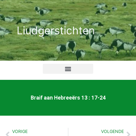
Ga
naar
de
Liudgerstichten
inhoud
Braif aan Hebreeërs 13 : 17-24
VORIGE
VOLGENDE
Vorige
Vo