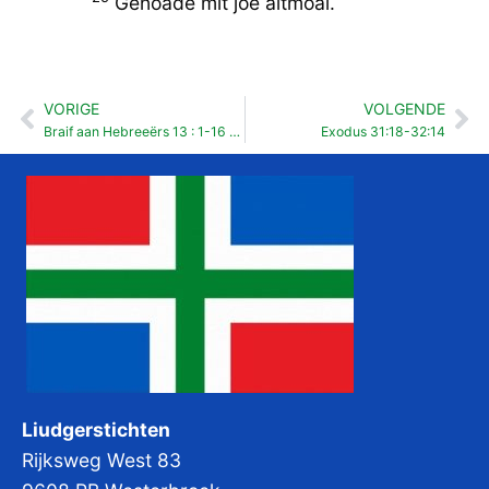
Genoade mit joe altmoal.
VORIGE
VOLGENDE
Vorige
Vo
Braif aan Hebreeërs 13 : 1-16 Pinkstermoandag
Exodus 31:18-32:14
Liudgerstichten
Rijksweg West 83