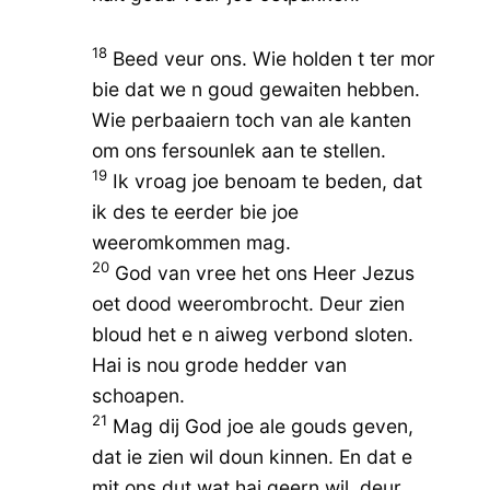
18
Beed veur ons. Wie holden t ter mor
bie dat we n goud gewaiten hebben.
Wie perbaaiern toch van ale kanten
om ons fersounlek aan te stellen.
19
Ik vroag joe benoam te beden, dat
ik des te eerder bie joe
weeromkommen mag.
20
God van vree het ons Heer Jezus
oet dood weerombrocht. Deur zien
bloud het e n aiweg verbond sloten.
Hai is nou grode hedder van
schoapen.
21
Mag dij God joe ale gouds geven,
dat ie zien wil doun kinnen. En dat e
mit ons dut wat hai geern wil, deur