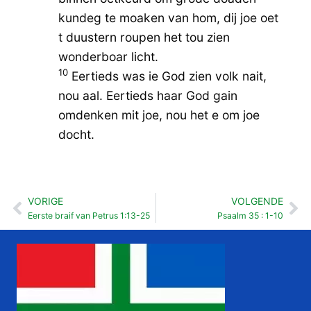
kundeg te moaken van hom, dij joe oet
t duustern roupen het tou zien
wonderboar licht.
10
Eertieds was ie God zien volk nait,
nou aal. Eertieds haar God gain
omdenken mit joe, nou het e om joe
docht.
VORIGE
VOLGENDE
Vorige
Vo
Eerste braif van Petrus 1:13-25
Psaalm 35 : 1-10