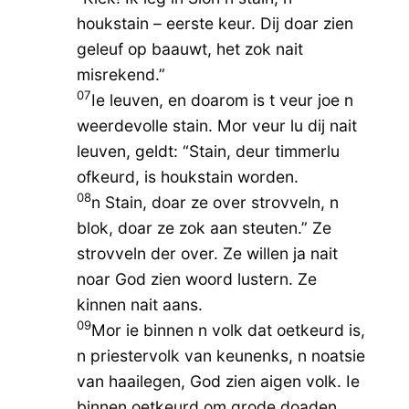
houkstain – eerste keur. Dij doar zien
geleuf op baauwt, het zok nait
misrekend.”
07
Ie leuven, en doarom is t veur joe n
weerdevolle stain. Mor veur lu dij nait
leuven, geldt: “Stain, deur timmerlu
ofkeurd, is houkstain worden.
08
n Stain, doar ze over strovveln, n
blok, doar ze zok aan steuten.” Ze
strovveln der over. Ze willen ja nait
noar God zien woord lustern. Ze
kinnen nait aans.
09
Mor ie binnen n volk dat oetkeurd is,
n priestervolk van keunenks, n noatsie
van haailegen, God zien aigen volk. Ie
binnen oetkeurd om grode doaden