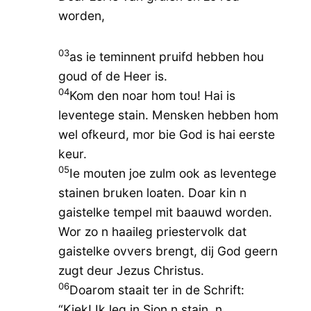
worden,
03
as ie teminnent pruifd hebben hou
goud of de Heer is.
04
Kom den noar hom tou! Hai is
leventege stain. Mensken hebben hom
wel ofkeurd, mor bie God is hai eerste
keur.
05
Ie mouten joe zulm ook as leventege
stainen bruken loaten. Doar kin n
gaistelke tempel mit baauwd worden.
Wor zo n haaileg priestervolk dat
gaistelke ovvers brengt, dij God geern
zugt deur Jezus Christus.
06
Doarom staait ter in de Schrift:
“Kiek! Ik leg in Sion n stain, n