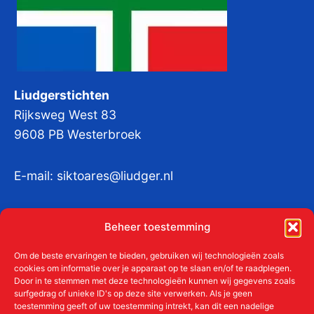
Liudgerstichten
Rijksweg West 83
9608 PB Westerbroek
E-mail:
siktoares@liudger.nl
IBAN NL 48 INGB 0003 184345 tnv
Beheer toestemming
Liudgerstichten
KvKnr:
41011712
Om de beste ervaringen te bieden, gebruiken wij technologieën zoals
cookies om informatie over je apparaat op te slaan en/of te raadplegen.
Door in te stemmen met deze technologieën kunnen wij gegevens zoals
surfgedrag of unieke ID's op deze site verwerken. Als je geen
toestemming geeft of uw toestemming intrekt, kan dit een nadelige
Meer over de Liudgerstichten