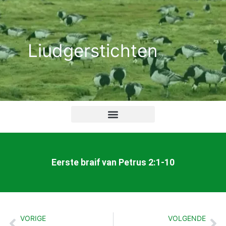
Ga
naar
de
Liudgerstichten
inhoud
Eerste braif van Petrus 2:1-10
VORIGE
VOLGENDE
Vorige
Vo