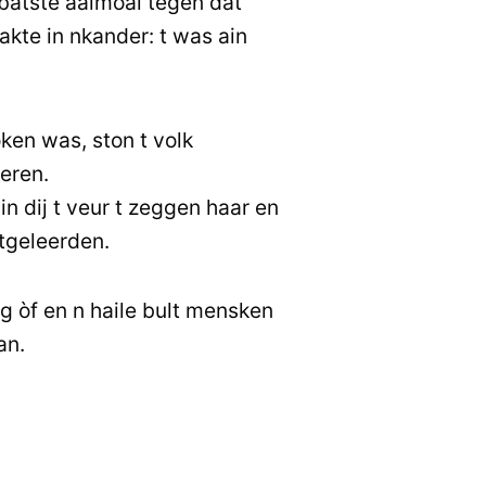
batste aalmoal tegen dat
akte in nkander: t was ain
en was, ston t volk
leren.
in dij t veur t zeggen haar en
ftgeleerden.
 òf en n haile bult mensken
an.