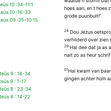
waaide n störm! Dat 
eüs 10 :34-11:1
hoes aan, en t hoes z
eüs 10 :16-33
grode puunbult!”
eüs 09 :35-10:15
28
Dou Jezus oetsprok
verhilderd over zien 
29
Hai dee dat ja as a
nait zo as heur schri
01
Hai kwam van baarg
eüs 9 : 18-34
gingen achter hom a
eüs 9 : 1-17
teüs 8 : 23-34
eüs 8 : 14-22