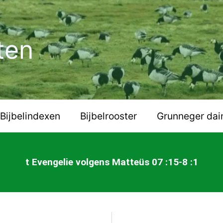
ten
Bijbelindexen
Bijbelrooster
Grunneger dai
t Evengelie volgens Matteüs 07 :15-8 :1