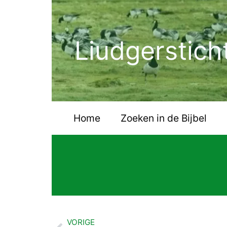
Ga
naar
de
Liudgerstich
inhoud
Home
Zoeken in de Bijbel
VORIGE