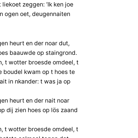
 liekoet zeggen: ‘Ik ken joe
ien ogen oet, deugennaiten
gen heurt en der noar dut,
 hoes baauwde op staingrond.
, t wotter broesde omdeel, t
e boudel kwam op t hoes te
ait in nkander: t was ja op
gen heurt en der nait noar
op dij zien hoes op lös zaand
, t wotter broesde omdeel, t