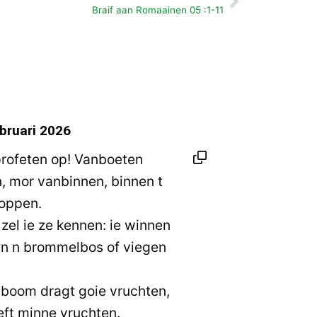
Volgende
Braif aan Romaainen 05 :1-11
bruari 2026
profeten op! Vanboeten
n, mor vanbinnen, binnen t
roppen.
zel ie ze kennen: ie winnen
an n brommelbos of viegen
e boom dragt goie vruchten,
ft minne vruchten.