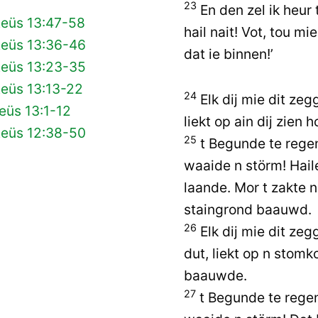
23
En den zel ik heur t
teüs 13:47-58
hail nait! Vot, tou m
teüs 13:36-46
dat ie binnen!’
teüs 13:23-35
teüs 13:13-22
24
Elk dij mie dit zeg
eüs 13:1-12
liekt op ain dij zien
teüs 12:38-50
25
t Begunde te regen
waaide n störm! Hail
laande. Mor t zakte n
staingrond baauwd.
26
Elk dij mie dit zeg
dut, liekt op n stomk
baauwde.
27
t Begunde te regen