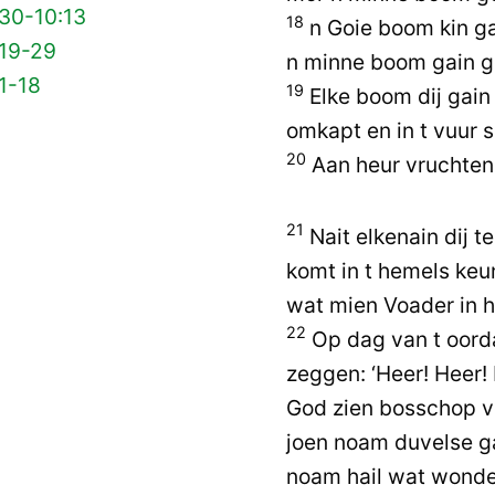
 30-10:13
18
n Goie boom kin g
 19-29
n minne boom gain g
1-18
19
Elke boom dij gain 
omkapt en in t vuur 
20
Aan heur vruchten 
21
Nait elkenain dij t
komt in t hemels keun
wat mien Voader in h
22
Op dag van t oorda
zeggen: ‘Heer! Heer!
God zien bosschop v
joen noam duvelse ga
noam hail wat wonde