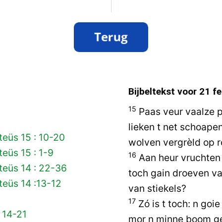
Bijbeltekst voor
21 fe
15
Paas veur vaalze 
lieken t net schoape
eüs 15 : 10-20
wolven vergrèld op 
eüs 15 : 1-9
16
Aan heur vruchten 
teüs 14 : 22-36
toch gain droeven v
eüs 14 :13-12
van stiekels?
17
Zó is t toch: n goi
 14-21
mor n minne boom ge