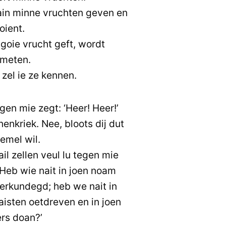
ain minne vruchten geven en
oient.
goie vrucht geft, wordt
smeten.
zel ie ze kennen.
egen mie zegt: ‘Heer! Heer!’
enkriek. Nee, bloots dij dut
emel wil.
il zellen veul lu tegen mie
 Heb wie nait in joen noam
erkundegd; heb we nait in
isten oetdreven en in joen
rs doan?’