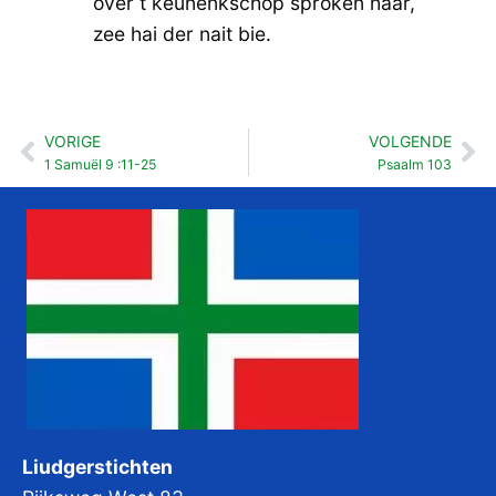
over t keunenkschop sproken haar,
zee hai der nait bie.
VORIGE
VOLGENDE
Vorige
Vo
1 Samuël 9 :11-25
Psaalm 103
Liudgerstichten