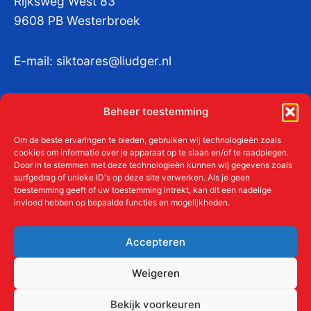
Rijksweg West 83
9608 PB Westerbroek
E-mail:
siktoares@liudger.nl
IBAN NL 48 INGB 0003 184345 tnv
Beheer toestemming
Liudgerstichten
KvKnr:
41011712
Om de beste ervaringen te bieden, gebruiken wij technologieën zoals
cookies om informatie over je apparaat op te slaan en/of te raadplegen.
Door in te stemmen met deze technologieën kunnen wij gegevens zoals
surfgedrag of unieke ID's op deze site verwerken. Als je geen
toestemming geeft of uw toestemming intrekt, kan dit een nadelige
Meer over de Liudgerstichten
invloed hebben op bepaalde functies en mogelijkheden.
Geschiedenis
Aanmelden als donateur
Accepteren
ANBI
Beleidsplan
Weigeren
Contact
Bekijk voorkeuren