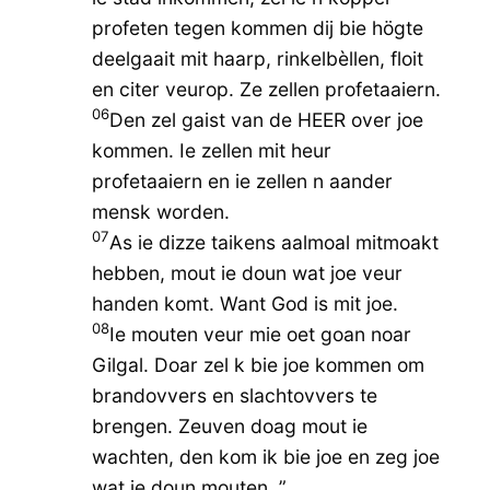
profeten tegen kommen dij bie högte
deelgaait mit haarp, rinkelbèllen, floit
en citer veurop. Ze zellen profetaaiern.
06
Den zel gaist van de HEER over joe
kommen. Ie zellen mit heur
profetaaiern en ie zellen n aander
mensk worden.
07
As ie dizze taikens aalmoal mitmoakt
hebben, mout ie doun wat joe veur
handen komt. Want God is mit joe.
08
Ie mouten veur mie oet goan noar
Gilgal. Doar zel k bie joe kommen om
brandovvers en slachtovvers te
brengen. Zeuven doag mout ie
wachten, den kom ik bie joe en zeg joe
wat ie doun mouten. ”