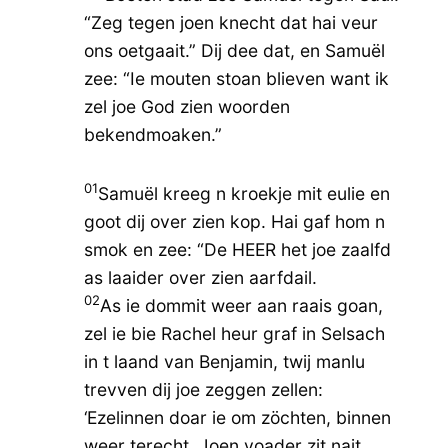
“Zeg tegen joen knecht dat hai veur
ons oetgaait.” Dij dee dat, en Samuël
zee: “Ie mouten stoan blieven want ik
zel joe God zien woorden
bekendmoaken.”
01
Samuël kreeg n kroekje mit eulie en
goot dij over zien kop. Hai gaf hom n
smok en zee: “De HEER het joe zaalfd
as laaider over zien aarfdail.
02
As ie dommit weer aan raais goan,
zel ie bie Rachel heur graf in Selsach
in t laand van Benjamin, twij manlu
trevven dij joe zeggen zellen:
‘Ezelinnen doar ie om zöchten, binnen
weer terecht. Joen voader zit nait