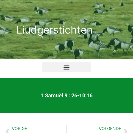
Ga
naar
de
Liudgerstichten
inhoud
1 Samuël 9 : 26-10:16
VORIGE
VOLGENDE
Vorige
Vo