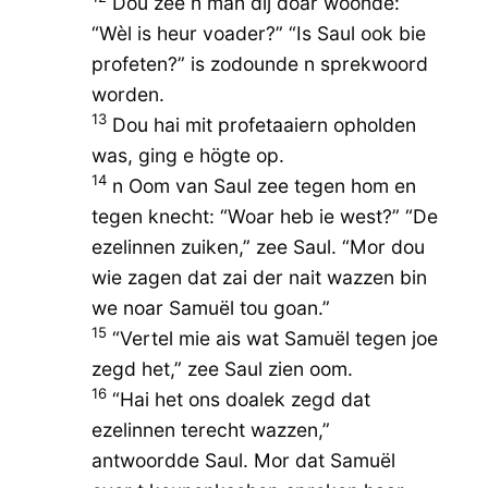
Dou zee n man dij doar woonde:
“Wèl is heur voader?” “Is Saul ook bie
profeten?” is zodounde n sprekwoord
worden.
13
Dou hai mit profetaaiern opholden
was, ging e högte op.
14
n Oom van Saul zee tegen hom en
tegen knecht: “Woar heb ie west?” “De
ezelinnen zuiken,” zee Saul. “Mor dou
wie zagen dat zai der nait wazzen bin
we noar Samuël tou goan.”
15
“Vertel mie ais wat Samuël tegen joe
zegd het,” zee Saul zien oom.
16
“Hai het ons doalek zegd dat
ezelinnen terecht wazzen,”
antwoordde Saul. Mor dat Samuël