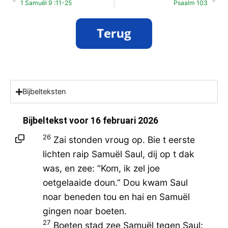
1 Samuël 9 :11-25
Psaalm 103
Bijbelteksten
Bijbeltekst voor
16 februari 2026
26
Zai stonden vroug op. Bie t eerste
lichten raip Samuël Saul, dij op t dak
was, en zee: “Kom, ik zel joe
oetgelaaide doun.” Dou kwam Saul
noar beneden tou en hai en Samuël
gingen noar boeten.
27
Boeten stad zee Samuël tegen Saul: