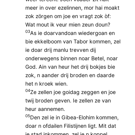
meer in over ezelinnen, mor hai moakt
zok zörgen om joe en vragt zok òf:
Wat mout ik veur mien zeun doun?
03
As ie doarvandoan wiedergoan en
bie ekkelboom van Tabor kommen, zel
ie doar drij manlu trevven dij
onderwegens binnen noar Betel, noar
God. Ain van heur het drij bokjes bie
zok, n aander drij broden en daarde
het n kroek wien.
04
Ze zellen joe goidag zeggen en joe
twij broden geven. Ie zellen ze van
heur aannemen.
05
Den zel ie in Gibea-Elohim kommen,
doar n ofdailen Filistijnen ligt. Mit dat
ie stad inkommen, zel ie n koppel