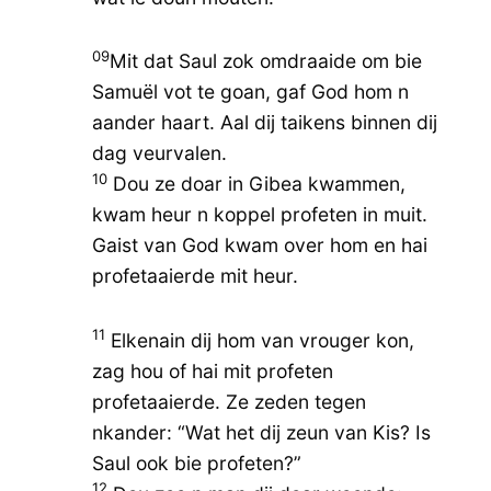
09
Mit dat Saul zok omdraaide om bie
Samuël vot te goan, gaf God hom n
aander haart. Aal dij taikens binnen dij
dag veurvalen.
10
Dou ze doar in Gibea kwammen,
kwam heur n koppel profeten in muit.
Gaist van God kwam over hom en hai
profetaaierde mit heur.
11
Elkenain dij hom van vrouger kon,
zag hou of hai mit profeten
profetaaierde. Ze zeden tegen
nkander: “Wat het dij zeun van Kis? Is
Saul ook bie profeten?”
12