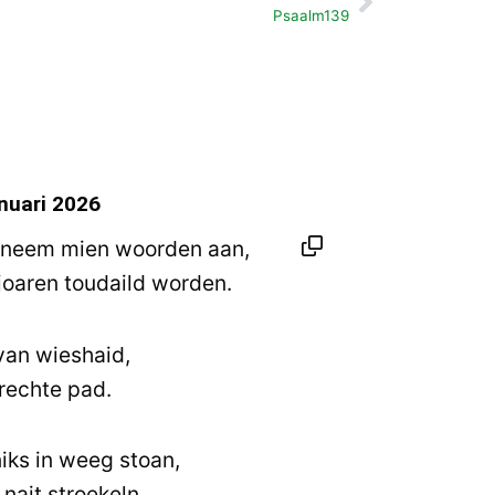
Volgende
Psaalm139
nuari 2026
, neem mien woorden aan,
 joaren toudaild worden.
van wieshaid,
 rechte pad.
niks in weeg stoan,
 nait stroekeln.