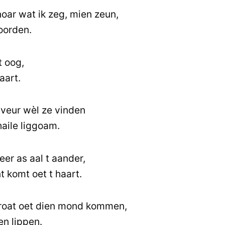
oar wat ik zeg, mien zeun,
oorden.
t oog,
aart.
 veur wèl ze vinden
haile liggoam.
er as aal t aander,
t komt oet t haart.
roat oet dien mond kommen,
en lippen.