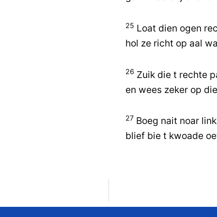
25
Loat dien ogen rec
hol ze richt op aal wa
26
Zuik die t rechte 
en wees zeker op di
27
Boeg nait noar link
blief bie t kwoade oe