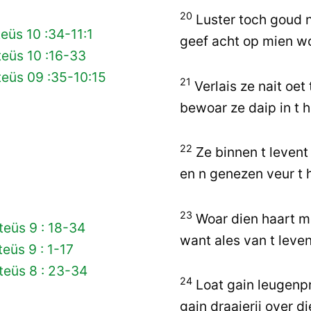
20
Luster toch goud n
eüs 10 :34-11:1
geef acht op mien w
eüs 10 :16-33
eüs 09 :35-10:15
21
Verlais ze nait oet 
bewoar ze daip in t h
22
Ze binnen t levent
en n genezen veur t 
23
Woar dien haart me
eüs 9 : 18-34
want ales van t leven
eüs 9 : 1-17
teüs 8 : 23-34
24
Loat gain leugenp
gain draaierij over di