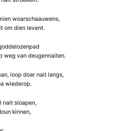
 mien woarschaauwens,
ait om dien levent.
 goddelozenpad
 op weg van deugennaiten.
aan, loop doar nait langs,
oa wiederop.
 nait sloapen,
doun kinnen,
r,