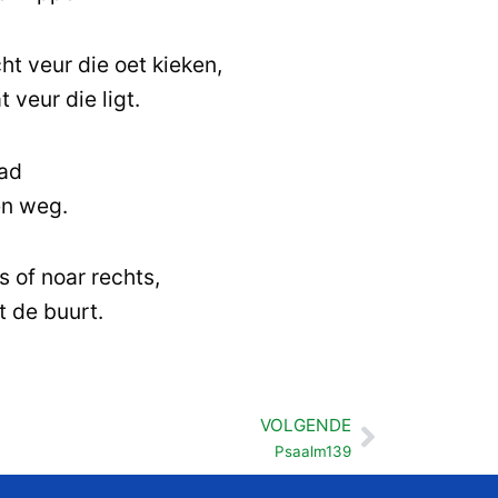
ht veur die oet kieken,
t veur die ligt.
pad
en weg.
s of noar rechts,
t de buurt.
VOLGENDE
Volgende
Psaalm139