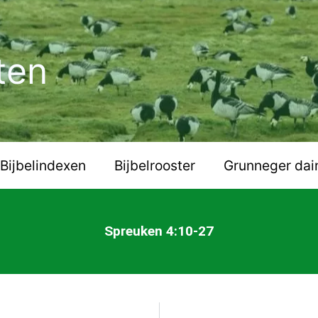
ten
Bijbelindexen
Bijbelrooster
Grunneger dai
Spreuken 4:10-27