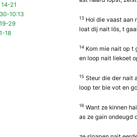
 14-21
 30-10:13
13
Hol die vaast aan
 19-29
loat dij nait lös, t ga
1-18
14
Kom mie nait op t
en loop nait liekoet
15
Steur die der nait 
loop ter bie vot en g
16
Want ze kinnen hail
as ze gain ondeugd 
ze sloapen nait eerde