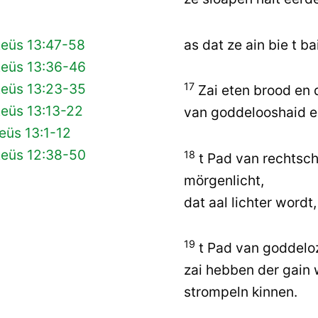
as dat ze ain bie t b
teüs 13:47-58
teüs 13:36-46
teüs 13:23-35
17
Zai eten brood en 
teüs 13:13-22
van goddelooshaid e
eüs 13:1-12
teüs 12:38-50
18
t Pad van rechtsch
mörgenlicht,
dat aal lichter wordt,
19
t Pad van goddeloz
zai hebben der gain 
strompeln kinnen.