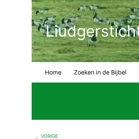
Ga
naar
de
Liudgerstich
inhoud
Home
Zoeken in de Bijbel
VORIGE