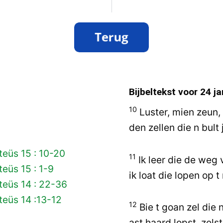
Bijbeltekst voor
24 ja
10
Luster, mien zeun
den zellen die n bult
eüs 15 : 10-20
11
Ik leer die de weg 
eüs 15 : 1-9
ik loat die lopen op t
teüs 14 : 22-36
eüs 14 :13-12
12
Bie t goan zel die 
ast haard lopst, zelst