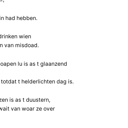
ain had hebben.
drinken wien
n van misdoad.
oapen lu is as t glaanzend
 totdat t helderlichten dag is.
en is as t duustern,
wait van woar ze over